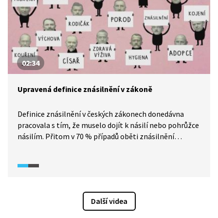
02:34
Upravená definice znásilnění v zákoně
Definice znásilnění v českých zákonech donedávna
pracovala s tím, že muselo dojít k násilí nebo pohrůžce
násilím. Přitom v 70 % případů oběti znásilnění
zamrznou a agresor/ka nemusí násilí vůbec použít.
Proto bylo třeba znění tohoto zákona redefinovat.
K tomu výrazně přispěla snaha političky a aktivistky
Johany Nejedlové a její organizace Konsent.
Na problematiku rovných práv a překážek, kterým ženy
Další videa
čelí, se zaměřuje dokumentární seriál Potížistky
(2025).