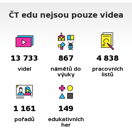
ČT edu nejsou pouze videa
13 733
867
4 838
videí
námětů do
pracovních
výuky
listů
1 161
149
pořadů
edukativních
her