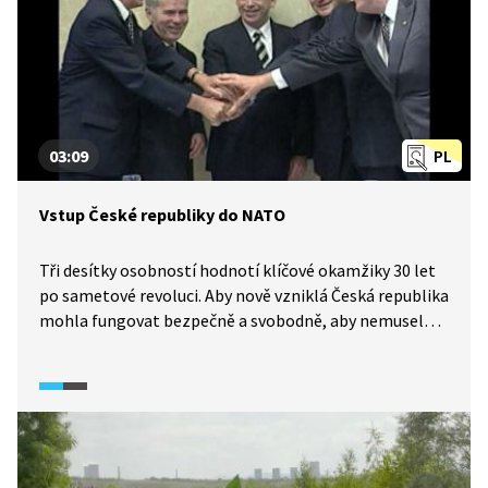
2022)
03:09
PL
Vstup České republiky do NATO
Tři desítky osobností hodnotí klíčové okamžiky 30 let
po sametové revoluci. Aby nově vzniklá Česká republika
mohla fungovat bezpečně a svobodně, aby nemusela
čelit obavám z případného útoku agresorem, musela
se stát součástí společné obrany Západu. Proto se roku
1999 připojila k Severoatlantické alianci. Smyslem
vzniku této mezinárodní organizace je zajištění
kolektivní obrany členských zemí a pomoc
při zachování demokracie a míru.