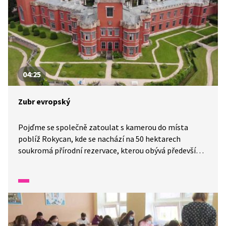
04:25
Zubr evropský
Pojďme se společně zatoulat s kamerou do místa
poblíž Rokycan, kde se nachází na 50 hektarech
soukromá přírodní rezervace, kterou obývá především
zubr evropský. Samec zubra se na rozdíl od samice
nemůže přidat k jiné skupině, ale musí založit svoji
vlastní. To se mu díky Mezinárodní organizaci
pro zachování zubra a organizaci Česká krajina
podařilo a zubři evropští se již v naší krajině začínají
zabydlovat.