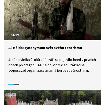
04:19
Al-Káida: synonymum světového terorismu
Jméno viníka útoků z 11. září se objevilo hned v prvních
dnech po tragédii. Al-Káida, v překladu základna.
Doposavad organizace známá jen bezpečnostním
službám. Její název se však brzy stal synonymem
pro světový terorismus.