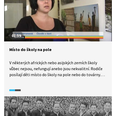
01:59
Místo do školy na pole
V některých afrických nebo asijských zemích školy
vůbec nejsou, nefungují anebo jsou nekvalitní. Rodiče
posílají děti místo do školy na pole nebo do továrny.
Neziskové organizace, například Člověk v tísni,
pomáhají v těchto regionech školy stavět a také školí
učitele.