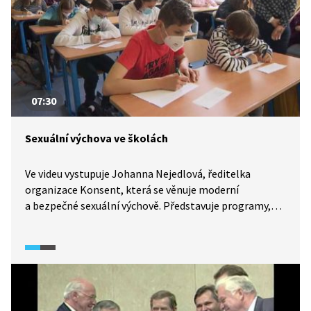
07:30
Sexuální výchova ve školách
Ve videu vystupuje Johanna Nejedlová, ředitelka
organizace Konsent, která se věnuje moderní
a bezpečné sexuální výchově. Představuje programy,
které Konsent připravuje pro školy i další organizace,
a nabízí rodičům konkrétní tipy na to, jak o těchto
tématech s dětmi mluvit. Video ukazuje, jak může
sexuální výchova vést nejen k lepší informovanosti, ale
i k prevenci nevhodného chování a k posilování
zdravých vztahů. (Video je z pořadu Dobré ráno z roku