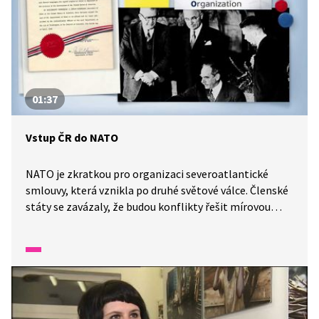
01:37
Vstup ČR do NATO
NATO je zkratkou pro organizaci severoatlantické
smlouvy, která vznikla po druhé světové válce. Členské
státy se zavázaly, že budou konflikty řešit mírovou
cestou. Pokud to nepůjde, tak napadené zemi
pomohou všechny ostatní státy. Jedná se o nejsilnější
vojenskou alianci světa. Část její vojenské techniky si
můžete prohlédnout na Dnech NATO v Ostravě. Konají
se každý rok třetí víkend v září.