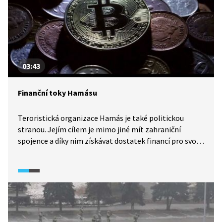
03:43
Finanční toky Hamásu
Teroristická organizace Hamás je také politickou
stranou. Jejím cílem je mimo jiné mít zahraniční
spojence a díky nim získávat dostatek financí pro svou
existenci a pro dosažení svých vojenských cílů. Video
z francouzského dokumentárního pořadu o Hamásu
(2023) vysvětluje, odkud přesně Hamás získává finanční
podporu a jaké strategie k tomu volí.