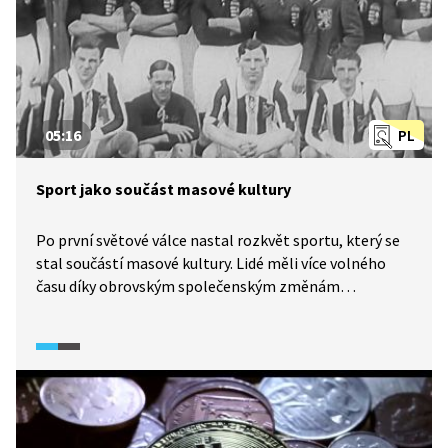
05:16
PL
Sport jako součást masové kultury
Po první světové válce nastal rozkvět sportu, který se
stal součástí masové kultury. Lidé měli více volného
času díky obrovským společenským změnám
a technickému pokroku. Vedle Sokola vznikaly i jiné
tělovýchovné organizace. Nejpopulárnějším sportem
byl ale jednoznačně fotbal.