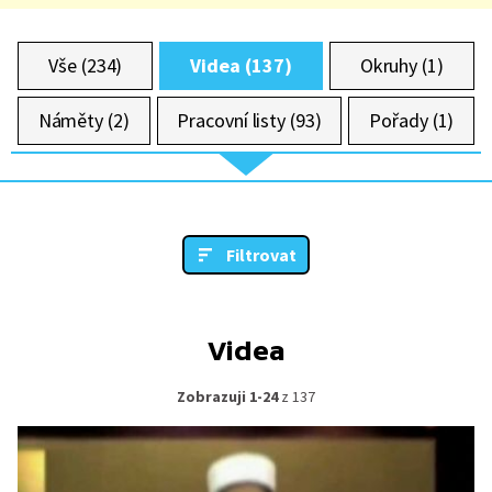
Vše (234)
Videa (137)
Okruhy (1)
Náměty (2)
Pracovní listy (93)
Pořady (1)
Filtrovat
Videa
Zobrazuji 1-24
z 137