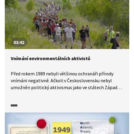
03:42
Vnímání environmentálních aktivistů
Před rokem 1989 nebyli většinou ochranáři přírody
vnímáni negativně. Ačkoli v Československu nebyl
umožněn politický aktivismus jako ve státech Západu,
existovaly různé organizace a hnutí na ochranu přírody.
Až v polovině 90. let začali být environmentální
aktivisté viděni jako něco problematického, a mnozí
proto začali od svých záměrů upouštět.