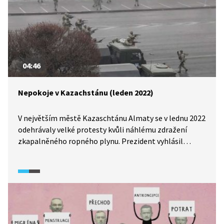
04:46
Nepokoje v Kazachstánu (leden 2022)
V největším městě Kazaschtánu Almaty se v lednu 2022
odehrávaly velké protesty kvůli náhlému zdražení
zkapalněného ropného plynu. Prezident vyhlásil
výjimečný stav. Proti nepokojům razantně zakročily
státy z Organizace Smlouvy o kolektivní bezpečnosti
a do Kazachstánu vyslaly tisíce vojáků. Desítky
demonstrantů zemřely a dva tisíce byly zatčeny.