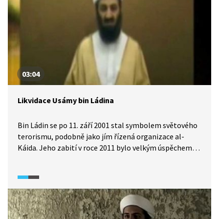
03:04
Likvidace Usámy bin Ládina
Bin Ládin se po 11. září 2001 stal symbolem světového
terorismu, podobně jako jím řízená organizace al-
Káida. Jeho zabití v roce 2011 bylo velkým úspěchem
administrativy prezidenta USA Baracka Obamy. Válka
proti terorismu v Afghánistánu trvala až do roku 2021.