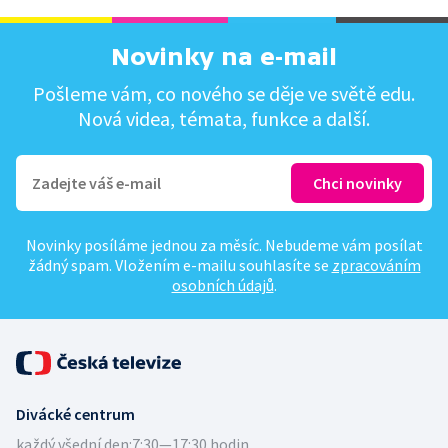
Novinky na e-mail
Pošleme vám, co nového se děje ve světě edu.
Nová videa, témata, funkce a další.
Novinky posíláme jednou za měsíc. Nebudeme vám posílat
žádný spam. Vložením e-mailu souhlasíte se
zpracováním
osobních údajů
.