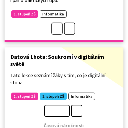
i pár didaktických tipů.
1. stupeň ZŠ
Informatika
Datová Lhota: Soukromí v digitálním
světě
Tato lekce seznámí žáky s tím, co je digitální
stopa.
1. stupeň ZŠ
2. stupeň ZŠ
Informatika
Časová náročnost: