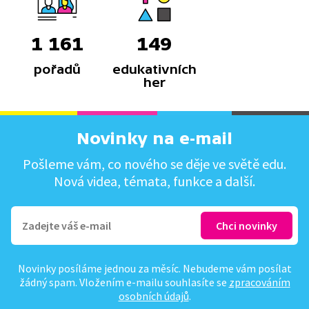
1 161
149
pořadů
edukativních
her
Novinky na e-mail
Pošleme vám, co nového se děje ve světě edu.
Nová videa, témata, funkce a další.
Novinky posíláme jednou za měsíc. Nebudeme vám posílat
žádný spam. Vložením e-mailu souhlasíte se
zpracováním
osobních údajů
.