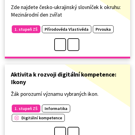
Zde najdete česko-ukrajinský slovníček k okruhu:
Mezinárodní den zvířat
1. stupeň ZŠ
Přírodověda Vlastivěda
Prvouka
Aktivita k rozvoji digitální kompetence:
Ikony
Žák porozumí významu vybraných ikon.
1. stupeň ZŠ
Informatika
Digitální kompetence