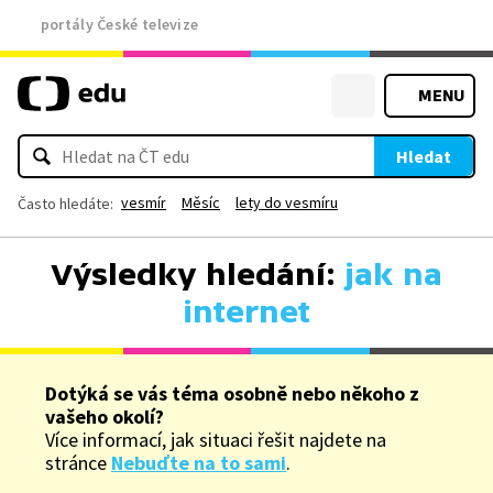
portály České televize
MENU
Hledat
vesmír
Měsíc
lety do vesmíru
Často hledáte:
Výsledky hledání:
jak na
internet
Dotýká se vás téma osobně nebo někoho z
vašeho okolí?
Více informací, jak situaci řešit najdete na
stránce
Nebuďte na to sami
.