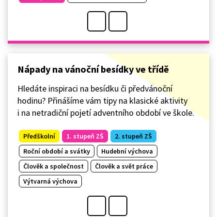
Nápady na vánoční besídky ve třídě
Hledáte inspiraci na besídku či předvánoční
hodinu? Přinášíme vám tipy na klasické aktivity
i na netradiční pojetí adventního období ve škole.
Předškolní
1. stupeň ZŠ
2. stupeň ZŠ
Roční období a svátky
Hudební výchova
Člověk a společnost
Člověk a svět práce
Výtvarná výchova