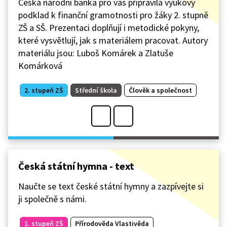
Česká národní banka pro vás připravila výukový
podklad k finanční gramotnosti pro žáky 2. stupně
ZŠ a SŠ. Prezentaci doplňují i metodické pokyny,
které vysvětlují, jak s materiálem pracovat. Autory
materiálu jsou: Luboš Komárek a Zlatuše
Komárková
2. stupeň ZŠ
Střední škola
Člověk a společnost
Česká státní hymna - text
Naučte se text české státní hymny a zazpívejte si
ji společně s námi.
1. stupeň ZŠ
Přírodověda Vlastivěda