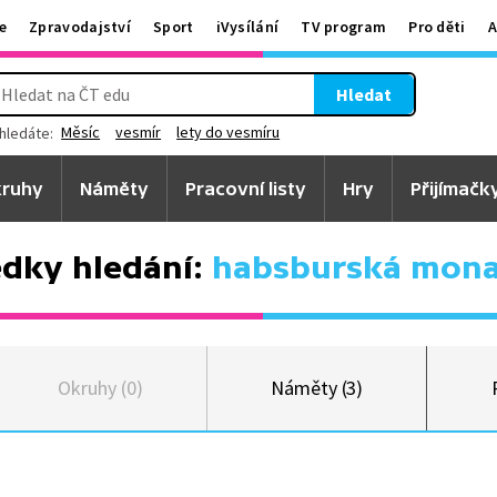
e
Zpravodajství
Sport
iVysílání
TV program
Pro děti
A
Hledat
Měsíc
vesmír
lety do vesmíru
hledáte:
ruhy
Náměty
Pracovní listy
Hry
Přijímačk
edky hledání:
habsburská mona
Okruhy (0)
Náměty (3)