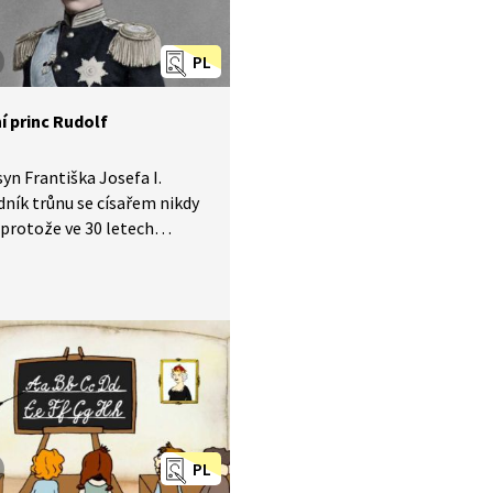
PL
í princ Rudolf
syn Františka Josefa I.
dník trůnu se císařem nikdy
 protože ve 30 letech
 sebevraždu. Jeho tragický
ální život měl
batelný vliv na budoucí
ení rakousko-uherské
hie.
PL