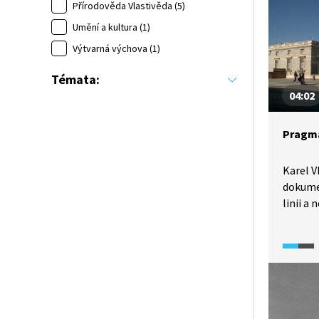
pak spo
Přírodověda Vlastivěda (5)
Podívej
Umění a kultura (1)
o nejst
Výtvarná výchova (1)
doprav
Témata:
04:02
Pragma
Karel VI
dokumen
linii a
říše p
sankce. 
uplatně
Války o
vedou j
i po ní.