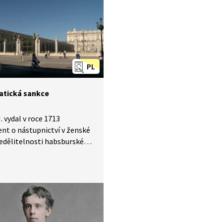
jena už s parním provozem.
te se na diskusi historiků
arších dějinách železniční
y na našem území.
PL
tická sankce
. vydal v roce 1713
t o nástupnictví v ženské
 nedělitelnosti habsburské
od názvem Pragmatická
Snažil se zajistit její
ní ještě před svou smrtí.
 uznání nástupnictví se ale
ak před smrtí císaře, tak