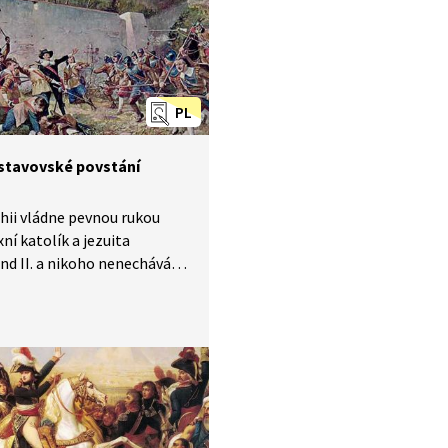
PL
stavovské povstání
ii vládne pevnou rukou
ní katolík a jezuita
nd II. a nikoho nenechává
ybách, že si do vlády
 mluvit. Předvolební sliby
ování Rudolfova majestátu
enské svobodě zruší tak, že
t přestřihne. Čechy se
pražskou defenestrací
stavovské povstání, které je
h letech na hlavu poraženo,