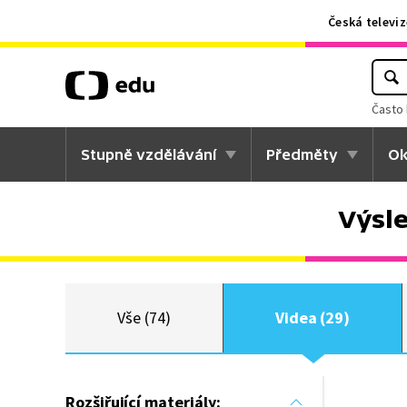
Česká televiz
Často 
Stupně vzdělávání
Předměty
Ok
Výsl
Vše (74)
Videa (29)
Rozšiřující materiály: