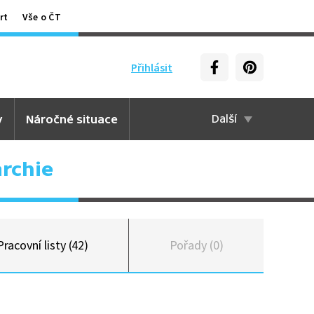
rt
Vše o ČT
Přihlásit
y
Náročné situace
Další
rchie
Pracovní listy (42)
Pořady (0)