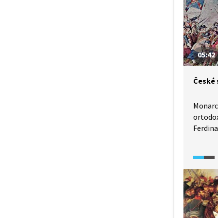
05:42
České 
Monarch
ortodox
Ferdina
na poch
nenechá
o zach
o nábož
dokumen
bouří, 
začíná 
po třec