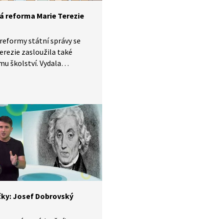
á reforma Marie Terezie
eformy státní správy se
erezie zasloužila také
mu školství. Vydala
ný školní řád a ustanovila
u školní docházku pro děti
i do dvanácti let.
čky: Josef Dobrovský