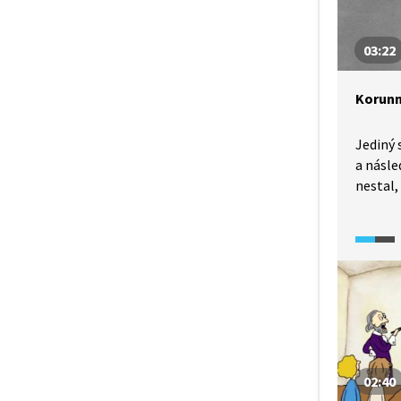
03:22
Korunn
Jediný 
a násle
nestal,
spáchal
a skand
nezaned
zhrouc
monarc
02:40