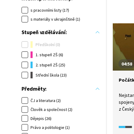
s pracovními listy (17)
s materiály v ukrajinštině (1)
Stupeň vzdělávání:
Předškolní (0)
1. stupeň ZŠ (6)
04:58
2. stupeň ZŠ (25)
Střední škola (23)
Počátk
Předměty:
Nejstar
ČJ a literatura (2)
spojeny
z Český
Člověk a společnost (2)
Lince b
Dějepis (26)
železni
Právo a politologie (1)
dráhou 