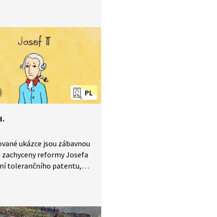
áně. Rozbuškou je
telně zpackaný atentát,
e nakonec uskuteční vlastně
...
PL
I.
ované ukázce jsou zábavnou
 zachyceny reformy Josefa
dání tolerančního patentu,
 nevolnictví, cenzury, trestu
zavedení jediné úřední řeči