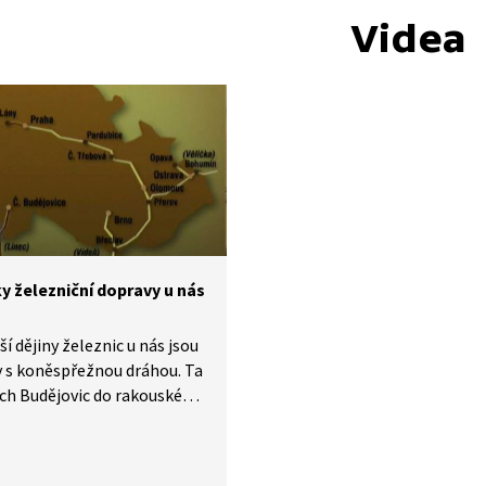
Videa
y železniční dopravy u nás
ší dějiny železnic u nás jsou
 s koněspřežnou dráhou. Ta
ch Budějovic do rakouského
yla první veřejnou
ční a zároveň nejdelší
v Evropě. Další kapitola je