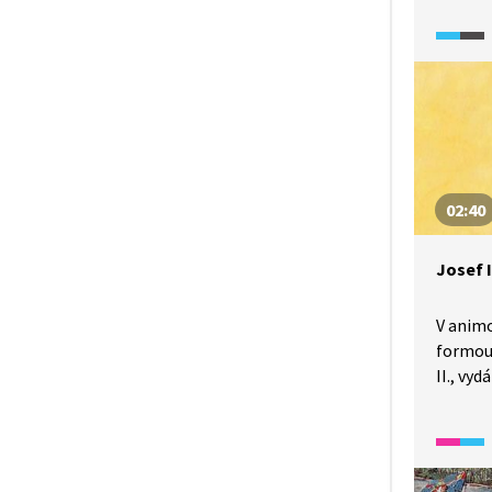
na Balk
neuvěři
který s
náhodou
02:40
Josef I
V anim
formou
II., vy
zrušení
smrti, 
atd.