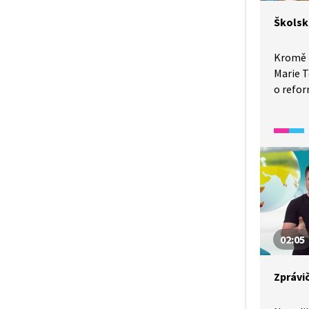
Školsk
Kromě r
Marie T
o refor
všeobec
povinno
od šest
02:05
Zprávi