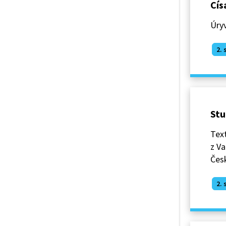
Cís
Úryv
2. 
Stu
Text
z Va
Česk
2. 