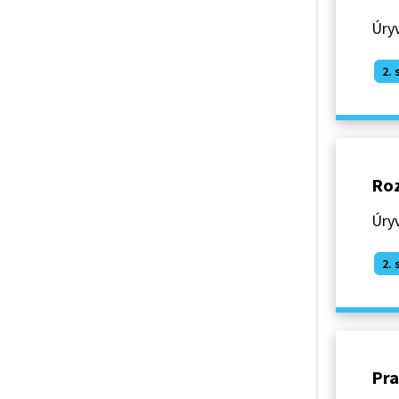
Úryv
2. 
Roz
Úryv
2. 
Pra