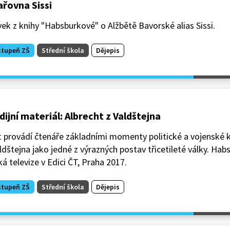
ařovna Sissi
ek z knihy "Habsburkové" o Alžbětě Bavorské alias Sissi.
stupeň ZŠ
Střední škola
Dějepis
dijní materiál: Albrecht z Valdštejna
 provádí čtenáře základními momenty politické a vojenské k
ldštejna jako jedné z výrazných postav třicetileté války. Hab
á televize v Edici ČT, Praha 2017.
stupeň ZŠ
Střední škola
Dějepis