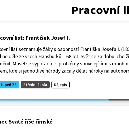
Pracovní l
covní list: František Josef I.
ovní list seznamuje žáky s osobností Františka Josefa I. (18
l nejdéle ze všech Habsburků – 68 let. Svět se za dobu jeho 
měnil. Musel se vypořádat s problémy souvisejícími s mnoh
em, kde si jednotlivé národy začaly dělat nároky na autonom
stupeň ZŠ
Střední škola
Dějepis
ec Svaté říše římské