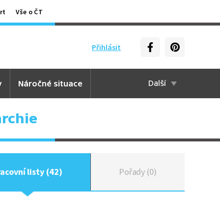
rt
Vše o ČT
Přihlásit
y
Náročné situace
Další
rchie
acovní listy (42)
Pořady (0)