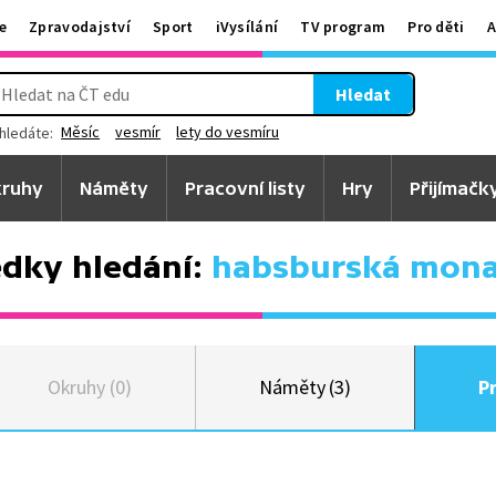
e
Zpravodajství
Sport
iVysílání
TV program
Pro děti
A
Hledat
Měsíc
vesmír
lety do vesmíru
hledáte:
ruhy
Náměty
Pracovní listy
Hry
Přijímačk
edky hledání:
habsburská mona
Okruhy (0)
Náměty (3)
Pr