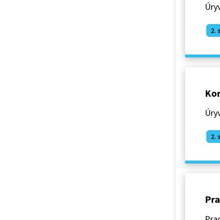
Úryv
2. 
Kor
Úryv
2. 
Pra
Prac