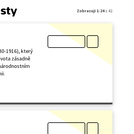
isty
Zobrazuji 1-24
z 42
30-1916), který
života zásadně
onárodnostním
ii.