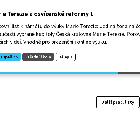
ie Terezie a osvícenské reformy I.
ovní list k námětu do výuky Marie Terezie: Jediná žena na č
oučástí vybrané kapitoly Česká královna Marie Terezie. Porov
šich videí. Vhodné pro prezenční i online výuku.
stupeň ZŠ
Střední škola
Dějepis
Další prac. listy