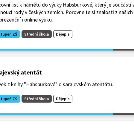
ovní list k námětu do výuky Habsburkové, který je součástí 
noucí rody v českých zemích. Porovnejte si znalosti z našich
prezenční i online výuku.
stupeň ZŠ
Střední škola
Dějepis
ajevský atentát
vek z knihy "Habsburkové" o sarajevském atentátu.
stupeň ZŠ
Střední škola
Dějepis