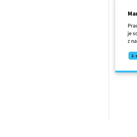
Mar
Prac
je s
z na
2. 