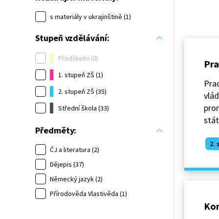
s materiály v ukrajinštině (1)
Stupeň vzdělávání:
Předškolní (0)
Pra
1. stupeň ZŠ (1)
Prac
2. stupeň ZŠ (35)
vlád
pro
Střední škola (33)
stát
Předměty:
2. 
ČJ a literatura (2)
Dějepis (37)
Německý jazyk (2)
Přírodověda Vlastivěda (1)
Kon