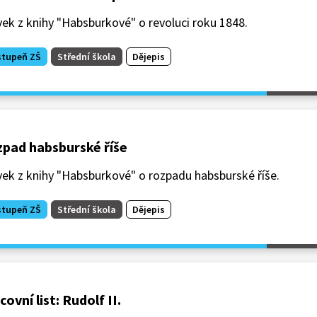
ek z knihy "Habsburkové" o revoluci roku 1848.
stupeň ZŠ
Střední škola
Dějepis
pad habsburské říše
ek z knihy "Habsburkové" o rozpadu habsburské říše.
stupeň ZŠ
Střední škola
Dějepis
covní list: Rudolf II.