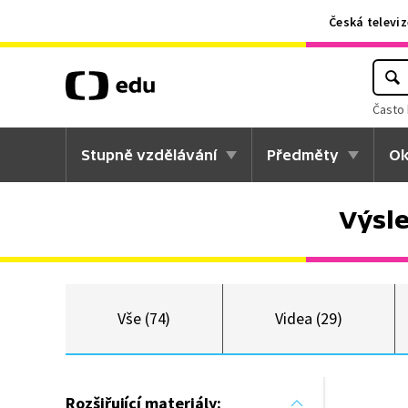
Česká televiz
Často 
Stupně vzdělávání
Předměty
Ok
Výsl
Vše (74)
Videa (29)
Rozšiřující materiály: