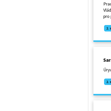
Prac
Vlád
pro 
2. 
Sar
Úry
2. 