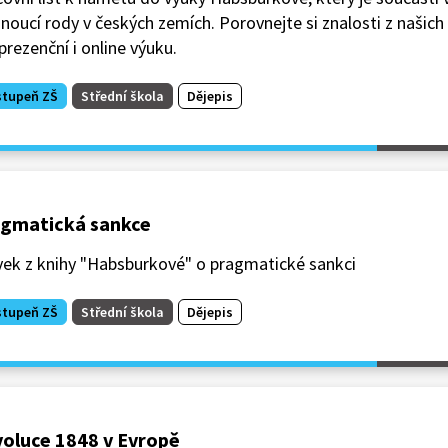
noucí rody v českých zemích. Porovnejte si znalosti z našich
prezenční i online výuku.
stupeň ZŠ
Střední škola
Dějepis
gmatická sankce
vek z knihy "Habsburkové" o pragmatické sankci
stupeň ZŠ
Střední škola
Dějepis
oluce 1848 v Evropě