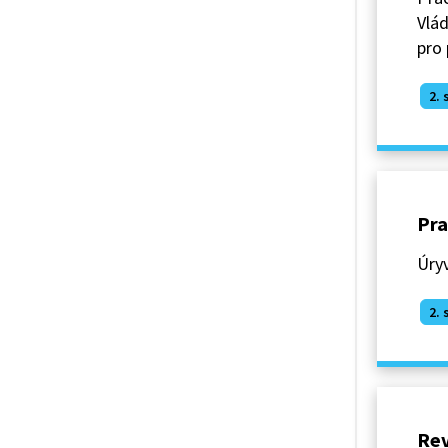
Vlád
pro 
2. 
Pra
Úry
2. 
Rev