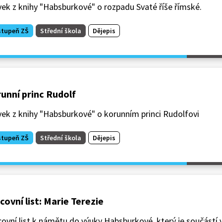
ek z knihy "Habsburkové" o rozpadu Svaté říše římské.
stupeň ZŠ
Střední škola
Dějepis
unní princ Rudolf
ek z knihy "Habsburkové" o korunním princi Rudolfovi
stupeň ZŠ
Střední škola
Dějepis
covní list: Marie Terezie
ovní list k námětu do výuky Habsburkové, který je součástí 