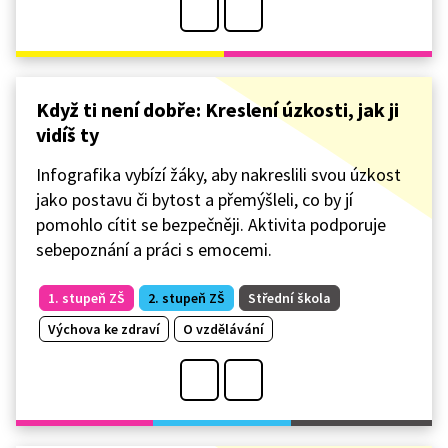
Když ti není dobře: Kreslení úzkosti, jak ji
vidíš ty
Infografika vybízí žáky, aby nakreslili svou úzkost
jako postavu či bytost a přemýšleli, co by jí
pomohlo cítit se bezpečněji. Aktivita podporuje
sebepoznání a práci s emocemi.
1. stupeň ZŠ
2. stupeň ZŠ
Střední škola
Výchova ke zdraví
O vzdělávání