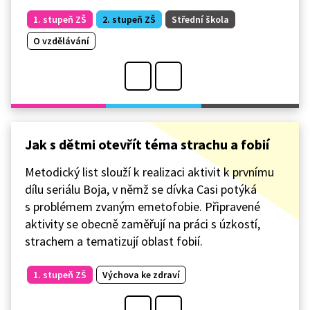
1. stupeň ZŠ
2. stupeň ZŠ
Střední škola
O vzdělávání
Jak s dětmi otevřít téma strachu a fobií
Metodický list slouží k realizaci aktivit k prvnímu
dílu seriálu Boja, v němž se dívka Casi potýká
s problémem zvaným emetofobie. Připravené
aktivity se obecně zaměřují na práci s úzkostí,
strachem a tematizují oblast fobií.
1. stupeň ZŠ
Výchova ke zdraví