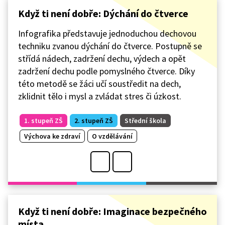
Když ti není dobře: Dýchání do čtverce
Infografika představuje jednoduchou dechovou
techniku zvanou dýchání do čtverce. Postupně se
střídá nádech, zadržení dechu, výdech a opět
zadržení dechu podle pomyslného čtverce. Díky
této metodě se žáci učí soustředit na dech,
zklidnit tělo i mysl a zvládat stres či úzkost.
1. stupeň ZŠ
2. stupeň ZŠ
Střední škola
Výchova ke zdraví
O vzdělávání
Když ti není dobře: Imaginace bezpečného
místa