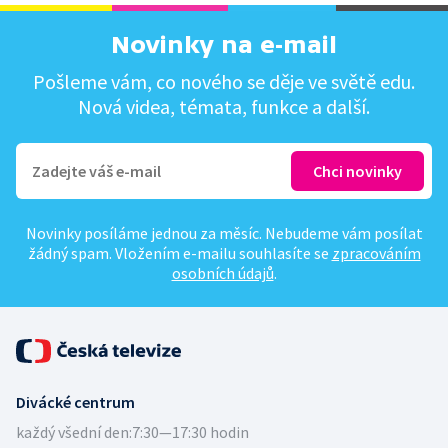
Novinky na e-mail
Pošleme vám, co nového se děje ve světě edu.
Nová videa, témata, funkce a další.
Novinky posíláme jednou za měsíc. Nebudeme vám posílat
žádný spam. Vložením e-mailu souhlasíte se
zpracováním
osobních údajů
.