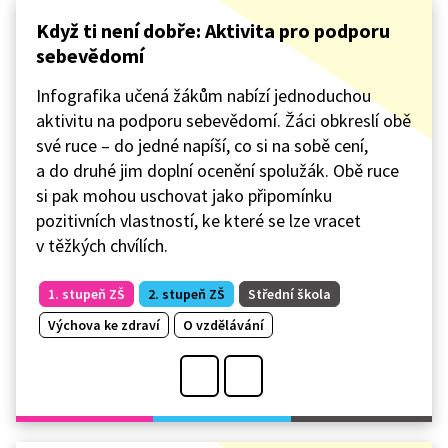
Když ti není dobře: Aktivita pro podporu
sebevědomí
Infografika učená žákům nabízí jednoduchou
aktivitu na podporu sebevědomí. Žáci obkreslí obě
své ruce – do jedné napíší, co si na sobě cení,
a do druhé jim doplní ocenění spolužák. Obě ruce
si pak mohou uschovat jako připomínku
pozitivních vlastností, ke které se lze vracet
v těžkých chvílích.
1. stupeň ZŠ
2. stupeň ZŠ
Střední škola
Výchova ke zdraví
O vzdělávání