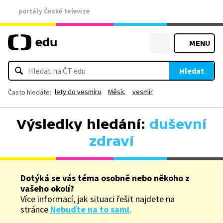
portály České televize
MENU
Hledat
lety do vesmíru
Měsíc
vesmír
Často hledáte:
Výsledky hledání:
duševní
zdraví
Dotýká se vás téma osobně nebo někoho z
vašeho okolí?
Více informací, jak situaci řešit najdete na
stránce
Nebuďte na to sami
.