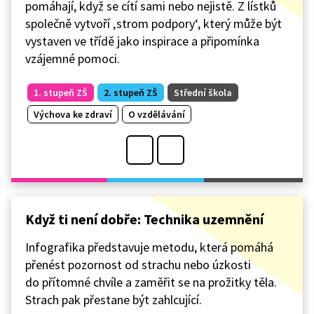
pomáhají, když se cítí sami nebo nejistě. Z lístků
společně vytvoří ‚strom podpory‘, který může být
vystaven ve třídě jako inspirace a připomínka
vzájemné pomoci.
1. stupeň ZŠ
2. stupeň ZŠ
Střední škola
Výchova ke zdraví
O vzdělávání
Když ti není dobře: Technika uzemnění
Infografika představuje metodu, která pomáhá
přenést pozornost od strachu nebo úzkosti
do přítomné chvíle a zaměřit se na prožitky těla.
Strach pak přestane být zahlcující.