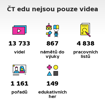
ČT edu nejsou pouze videa
13 733
867
4 838
videí
námětů do
pracovních
výuky
listů
1 161
149
pořadů
edukativních
her