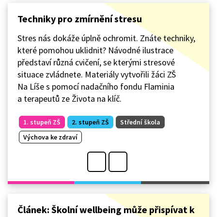
Techniky pro zmírnění stresu
Stres nás dokáže úplně ochromit. Znáte techniky,
které pomohou uklidnit? Návodné ilustrace
představí různá cvičení, se kterými stresové
situace zvládnete. Materiály vytvořili žáci ZŠ
Na Líše s pomocí nadačního fondu Flaminia
a terapeutů ze Života na klíč.
1. stupeň ZŠ
2. stupeň ZŠ
Střední škola
Výchova ke zdraví
Článek: Školní wellbeing může přispívat k