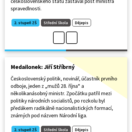
československého státu zastával post ministra
spravedlnosti.
2. stupeň ZŠ
Střední škola
Dějepis
Medailonek: Jiří Stříbrný
Československý politik, novinář, účastník prvního
odboje, jeden z „mužů 28. října“ a
několikanásobný ministr. Zpočátku patřil mezi
politiky národních socialistů, po rozkolu byl
předákem radikálně nacionalistických formací,
známých pod názvem Národní liga.
2. stupeň ZŠ
Střední škola
Dějepis