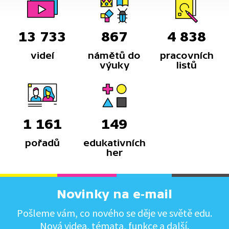
13 733
867
4 838
videí
námětů do
pracovních
výuky
listů
1 161
149
pořadů
edukativních
her
Novinky na e-mail
Pošleme vám, co nového se děje ve světě edu.
Nová videa, témata, funkce a další.