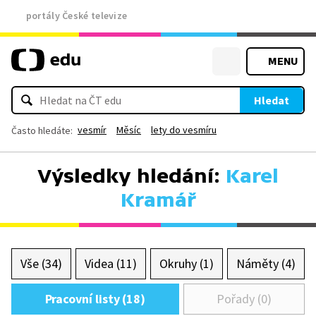
portály České televize
MENU
Hledat
vesmír
Měsíc
lety do vesmíru
Často hledáte:
Výsledky hledání:
Karel
Kramář
Vše (34)
Videa (11)
Okruhy (1)
Náměty (4)
Pracovní listy (18)
Pořady (0)