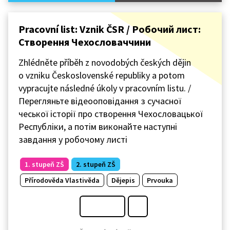
Pracovní list: Vznik ČSR / Робочий лист:
Створення Чехословаччини
Zhlédněte příběh z novodobých českých dějin
o vzniku Československé republiky a potom
vypracujte následné úkoly v pracovním listu. /
Перегляньте відеооповідання з сучасної
чеської історії про створення Чехословацької
Республіки, а потім виконайте наступні
завдання у робочому листі
1. stupeň ZŠ
2. stupeň ZŠ
Přírodověda Vlastivěda
Dějepis
Prvouka