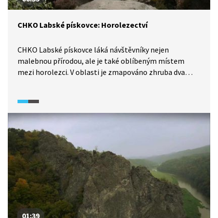
CHKO Labské pískovce: Horolezectví
CHKO Labské pískovce láká návštěvníky nejen
malebnou přírodou, ale je také oblíbeným místem
mezi horolezci. V oblasti je zmapováno zhruba dva
tisíce lezeckých cest různých obtížností. V následujícím
videu se setkáme se dvěma zkušenými horolezci,
abychom se dozvěděli více o historii tohoto fenoménu.
01:39