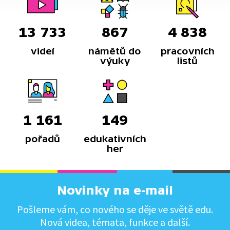
13 733
867
4 838
videí
námětů do
pracovních
výuky
listů
1 161
149
pořadů
edukativních
her
Novinky na e-mail
Pošleme vám, co nového se děje ve světě edu.
Nová videa, témata, funkce a další.