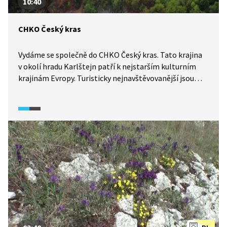
10:40
CHKO Český kras
Vydáme se společně do CHKO Český kras. Tato krajina
v okolí hradu Karlštejn patří k nejstarším kulturním
krajinám Evropy. Turisticky nejnavštěvovanější jsou
kromě hradu zdejší vápencové lomy, které si
prohlédneme. V tomto videu prozkoumáme také méně
známá, přesto stejně pozoruhodná místa.