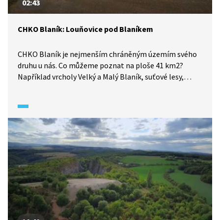
02:43
CHKO Blaník: Louňovice pod Blaníkem
CHKO Blaník je nejmenším chráněným územím svého
druhu u nás. Co můžeme poznat na ploše 41 km2?
Například vrcholy Velký a Malý Blaník, suťové lesy,
mokřady či meandry řeky Blanice. Také se tu nachází
památky, například barokní kostel a zámek
v Louňovicích pod Blaníkem.