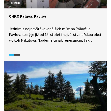
02:08
CHKO Pálava: Pavlov
Jedním z nejnavštěvovanějších míst na Pálavě je
Pavlov, který je již od 15. století největší vinařskou obcí
v okolí Mikulova. Najdeme tu jak renesanční, tak
barokní budovy. Právě díky malebným barokním
domům se Pavlov stal v roce 1995 vesnickou
památkovou rezervací.