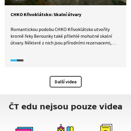
CHKO Křivoklátsko: Skalní útvary
Romantickou podobu CHKO Křivoklátsko utvořily
kromě řeky Berounky také přilehlé mohutné skalní
útvary. Některé z nich jsou přírodními rezervacemi,
jako například Čertova skála nebo Nezabudické skály,
které poskytují krásné výhledy do strmých údolí
i na malebné louky.
Další videa
ČT edu nejsou pouze videa