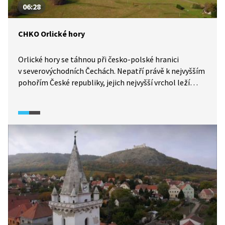
06:28
CHKO Orlické hory
Orlické hory se táhnou při česko-polské hranici
v severovýchodních Čechách. Nepatří právě k nejvyšším
pohořím České republiky, jejich nejvyšší vrchol leží
v nadmořské výšce pouhých 1116 m n. m. Přesto jsou
Orlické hory pohořím s typicky horským podnebím,
faunou a flórou. Již v roce 1969 byly vyhlášeny
chráněnou krajinnou oblastí.