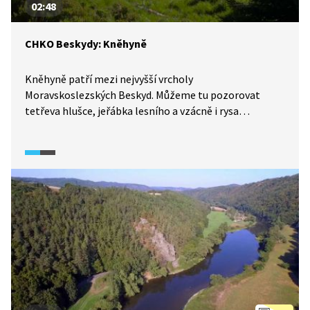
02:48
CHKO Beskydy: Kněhyně
Kněhyně patří mezi nejvyšší vrcholy
Moravskoslezských Beskyd. Můžeme tu pozorovat
tetřeva hlušce, jeřábka lesního a vzácně i rysa
ostrovida. O něm nám poví jejich velký fanoušek,
zoolog Ludvík Kunc. V oblasti také najdeme
Kněhyňskou jeskyni, která je se svou hloubkou 57
metrů nejhlubší pseudokrasovou propastí v Česku.