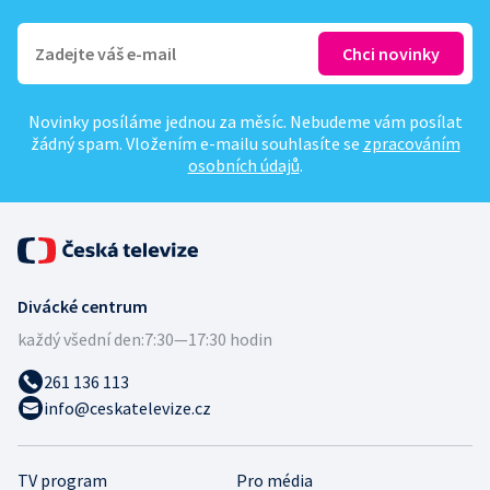
Novinky posíláme jednou za měsíc. Nebudeme vám posílat
žádný spam. Vložením e-mailu souhlasíte se
zpracováním
osobních údajů
.