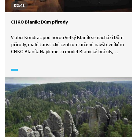
02:41
CHKO Blaník: Dům přírody
V obci Kondrac pod horou Velký Blaník se nachází Dům
přírody, malé turistické centrum určené návštěvníkům
CHKO Blaník. Najdeme tu model Blanické brázdy,
typické živočichy i informace o místní geologii.
A vydáme se odsud po naučné stezce do nedalekých
Louňovic...