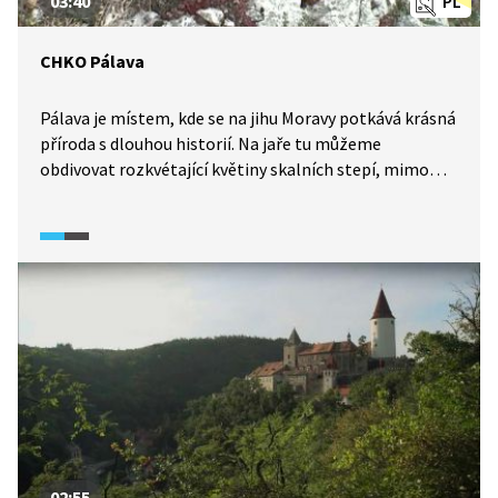
03:40
PL
CHKO Pálava
Pálava je místem, kde se na jihu Moravy potkává krásná
příroda s dlouhou historií. Na jaře tu můžeme
obdivovat rozkvétající květiny skalních stepí, mimo
jiné třeba kosatce. První lidé tuto oblast osídlili už
v pravěku, někdy před třiceti tisícovkami let. Zůstala tu
po nich řada archeologických pokladů. Historii o něco
mladší pak připomíná zřícenina hradu na nejvyšším
vrcholu Pálavy Děvíně.
02:55