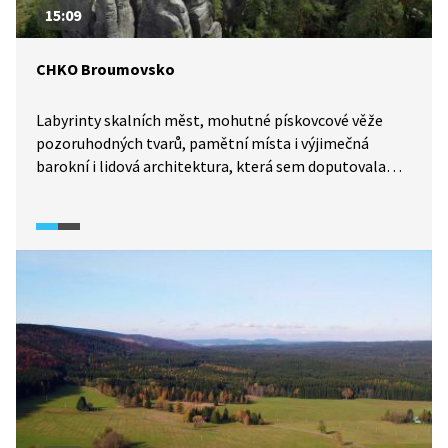
15:09
CHKO Broumovsko
Labyrinty skalních měst, mohutné pískovcové věže
pozoruhodných tvarů, pamětní místa i výjimečná
barokní i lidová architektura, která sem doputovala
spolu s osidlováním oblasti. Najdete zde i hmatatelné
pozůstatky někdejšího moře. To všechno nabízí
chráněná krajinná oblast Broumovsko.