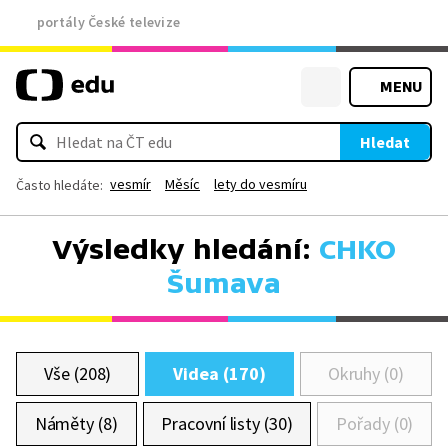
portály České televize
MENU
Hledat
vesmír
Měsíc
lety do vesmíru
Často hledáte:
Výsledky hledání:
CHKO
Šumava
Vše (208)
Videa (170)
Okruhy (0)
Náměty (8)
Pracovní listy (30)
Pořady (0)