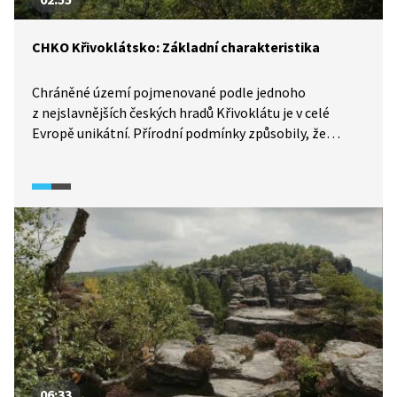
CHKO Křivoklátsko: Základní charakteristika
Chráněné území pojmenované podle jednoho
z nejslavnějších českých hradů Křivoklátu je v celé
Evropě unikátní. Přírodní podmínky způsobily, že
oblast byla odnepaměti řídce osídlena, a tak část
rozlohy dodnes pokrývají lesy. Na ploše přes 600 km2
roste přes 80 druhů dřevin. Také zde najdeme dvě
třetiny druhů našich kvetoucích rostlin.
06:33