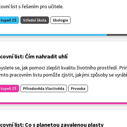
ovní list s řešením pro učitele.
stupeň ZŠ
Střední škola
Ekologie
covní list: Čím nahradit uhlí
slete se, jak pomoci zlepšit kvalitu životního prostředí. P
mto pracovním listu pomůže zjistit, jakými způsoby se vyrábí
stupeň ZŠ
Přírodověda Vlastivěda
Prvouka
covní list: Co s planetou zavalenou plasty