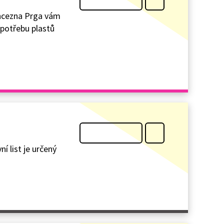
rincezna Prga vám
spotřebu plastů
í list je určený