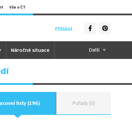
rt
Vše o ČT
Přihlásit
y
Náročné situace
Další
edí
acovní listy (196)
Pořady (0)