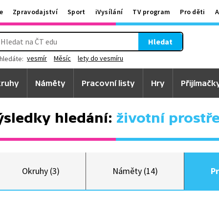
e
Zpravodajství
Sport
iVysílání
TV program
Pro děti
A
Hledat
vesmír
Měsíc
lety do vesmíru
hledáte:
ruhy
Náměty
Pracovní listy
Hry
Přijímačk
ýsledky hledání:
životní prostř
Okruhy (3)
Náměty (14)
Pr