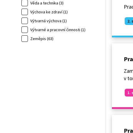
Věda a technika (3)
Prac
Výchova ke zdraví (1)
Výtvarná výchova (1)
2. 
Výtvarné a pracovní činnosti (1)
Zeměpis (63)
Pra
Zamy
v to
1. 
Pra