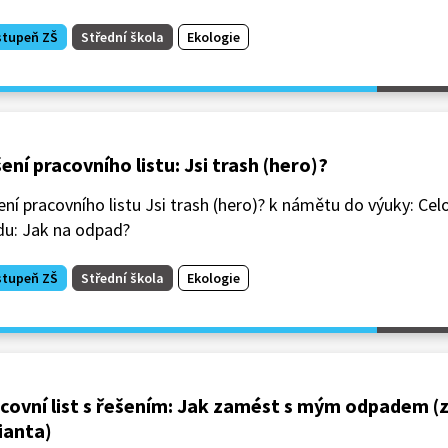
stupeň ZŠ
Střední škola
Ekologie
ení pracovního listu: Jsi trash (hero)?
ní pracovního listu Jsi trash (hero)? k námětu do výuky: Ce
du: Jak na odpad?
stupeň ZŠ
Střední škola
Ekologie
covní list s řešením: Jak zamést s mým odpadem (
ianta)