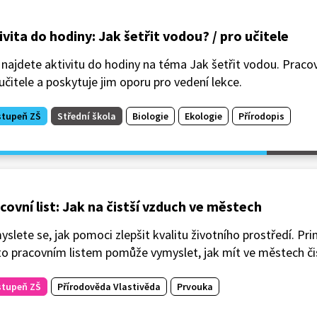
ivita do hodiny: Jak šetřit vodou? / pro učitele
najdete aktivitu do hodiny na téma Jak šetřit vodou. Pracovn
učitele a poskytuje jim oporu pro vedení lekce.
stupeň ZŠ
Střední škola
Biologie
Ekologie
Přírodopis
covní list: Jak na čistší vzduch ve městech
slete se, jak pomoci zlepšit kvalitu životního prostředí. P
o pracovním listem pomůže vymyslet, jak mít ve městech či
stupeň ZŠ
Přírodověda Vlastivěda
Prvouka