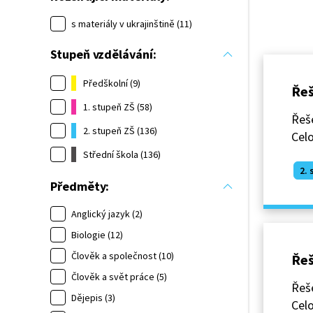
s materiály v ukrajinštině (11)
Stupeň vzdělávání:
Předškolní (9)
Řeš
1. stupeň ZŠ (58)
Řeše
2. stupeň ZŠ (136)
Cel
Střední škola (136)
2. 
Předměty:
Anglický jazyk (2)
Biologie (12)
Člověk a společnost (10)
Řeš
Člověk a svět práce (5)
Řeš
Dějepis (3)
Cel