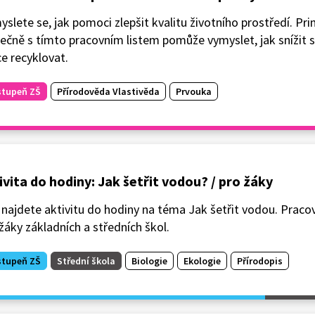
slete se, jak pomoci zlepšit kvalitu životního prostředí. P
ečně s tímto pracovním listem pomůže vymyslet, jak snížit 
ce recyklovat.
stupeň ZŠ
Přírodověda Vlastivěda
Prvouka
ivita do hodiny: Jak šetřit vodou? / pro žáky
najdete aktivitu do hodiny na téma Jak šetřit vodou. Pracovn
žáky základních a středních škol.
stupeň ZŠ
Střední škola
Biologie
Ekologie
Přírodopis