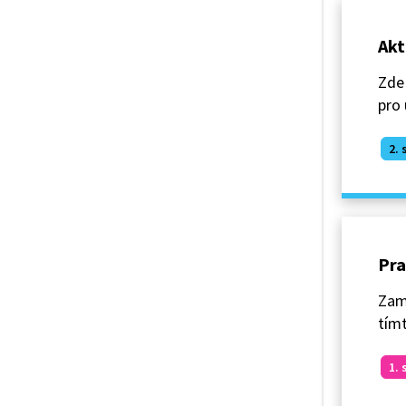
Akt
Zde 
pro 
2. 
Pra
Zamy
tímt
1. 