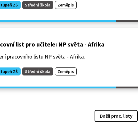
stupeň ZŠ
Střední škola
Zeměpis
covní list pro učitele: NP světa - Afrika
ní pracovního listu NP světa - Afrika.
stupeň ZŠ
Střední škola
Zeměpis
Další prac. listy