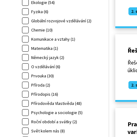
Ekologie (54)
2. 
Fyzika (6)
Globální rozvojové vzdělávání (2)
Chemie (10)
Komunikace a vztahy (1)
Matematika (1)
Řeš
Německý jazyk (2)
Řeše
O vzdělávání (6)
úkli
Prvouka (30)
2. 
Příroda (2)
Přírodopis (16)
Přírodověda Vlastivěda (48)
Psychologie a sociologie (5)
Roční období a svátky (2)
Pra
var
Svět kolem nás (8)