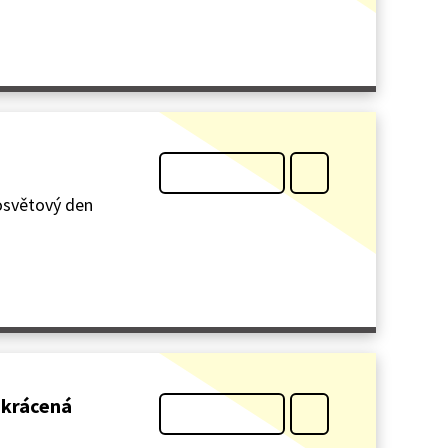
losvětový den
zkrácená