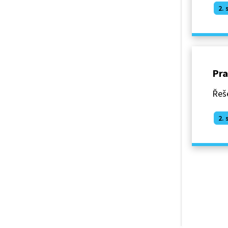
2. 
Pra
Řeše
2. 