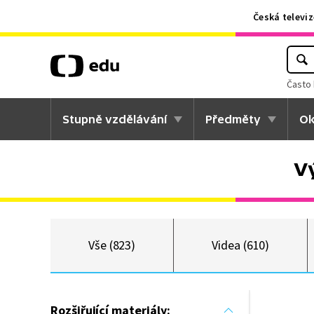
Česká televiz
Často 
Stupně vzdělávání
Předměty
Ok
V
Vše (823)
Videa (610)
Rozšiřující materiály: