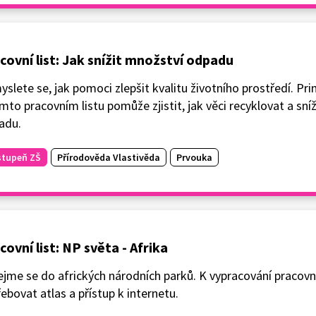
covní list: Jak snížit množství odpadu
slete se, jak pomoci zlepšit kvalitu životního prostředí. P
mto pracovním listu pomůže zjistit, jak věci recyklovat a sní
adu.
stupeň ZŠ
Přírodověda Vlastivěda
Prvouka
covní list: NP světa - Afrika
jme se do afrických národních parků. K vypracování pracovn
ebovat atlas a přístup k internetu.