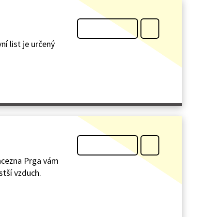
í list je určený
rincezna Prga vám
stší vzduch.