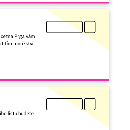
rincezna Prga vám
žit tím množství
ího listu budete