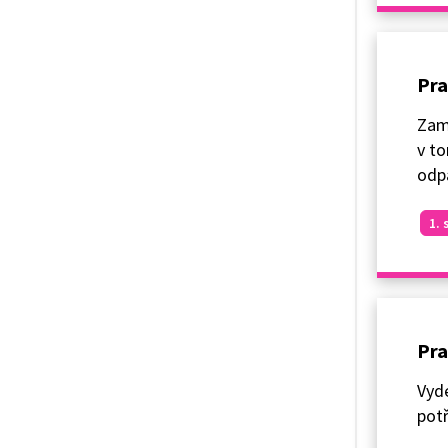
Pra
Zamy
v to
odp
1. 
Pra
Vyde
potř