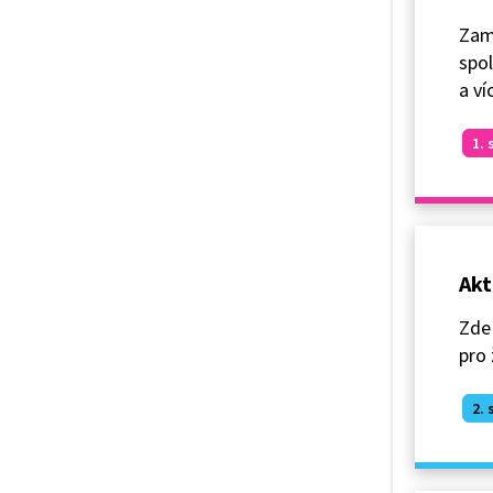
Zamy
spol
a ví
1. 
Akt
Zde 
pro 
2. 