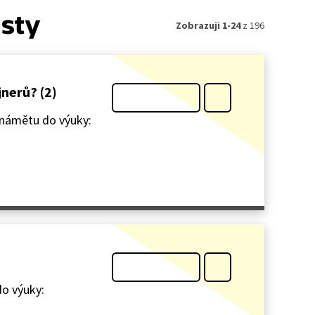
isty
Zobrazuji 1-24
z 196
jnerů? (2)
k námětu do výuky:
o výuky: