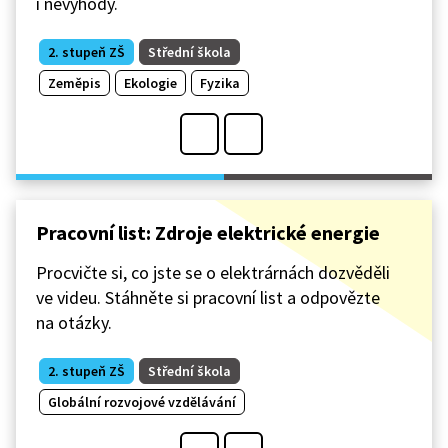
i nevýhody.
2. stupeň ZŠ
Střední škola
Zeměpis
Ekologie
Fyzika
Pracovní list: Zdroje elektrické energie
Procvičte si, co jste se o elektrárnách dozvěděli
ve videu. Stáhněte si pracovní list a odpovězte
na otázky.
2. stupeň ZŠ
Střední škola
Globální rozvojové vzdělávání