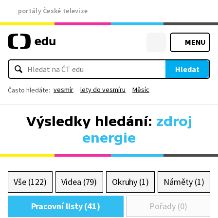
portály České televize
MENU
Hledat
vesmír
lety do vesmíru
Měsíc
Často hledáte:
Výsledky hledání:
zdroj
energie
Vše (122)
Videa (79)
Okruhy (1)
Náměty (1)
Pracovní listy (41)
Pořady (0)