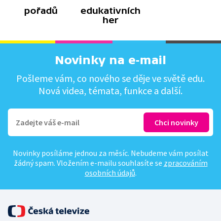
pořadů
edukativních
her
Novinky na e-mail
Pošleme vám, co nového se děje ve světě edu.
Nová videa, témata, funkce a další.
Novinky posíláme jednou za měsíc. Nebudeme vám posílat
žádný spam. Vložením e-mailu souhlasíte se
zpracováním
osobních údajů
.