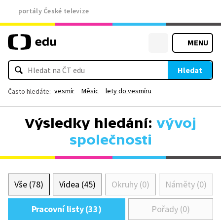
portály České televize
MENU
Hledat
vesmír
Měsíc
lety do vesmíru
Často hledáte:
Výsledky hledání:
vývoj
společnosti
Vše (78)
Videa (45)
Okruhy (0)
Náměty (0)
Pracovní listy (33)
Pořady (0)