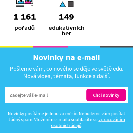
1 161
149
pořadů
edukativních
her
Novinky na e-mail
Pošleme vám, co nového se děje ve světě edu.
Nová videa, témata, funkce a další.
Novinky posíláme jednou za měsíc. Nebudeme vám posílat
žádný spam. Vložením e-mailu souhlasíte se
zpracováním
osobních údajů
.