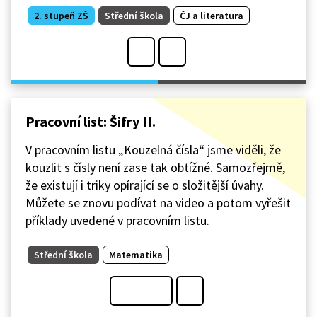
2. stupeň ZŠ
Střední škola
ČJ a literatura
Pracovní list: Šifry II.
V pracovním listu „Kouzelná čísla“ jsme viděli, že
kouzlit s čísly není zase tak obtížné. Samozřejmě,
že existují i triky opírající se o složitější úvahy.
Můžete se znovu podívat na video a potom vyřešit
příklady uvedené v pracovním listu.
Střední škola
Matematika