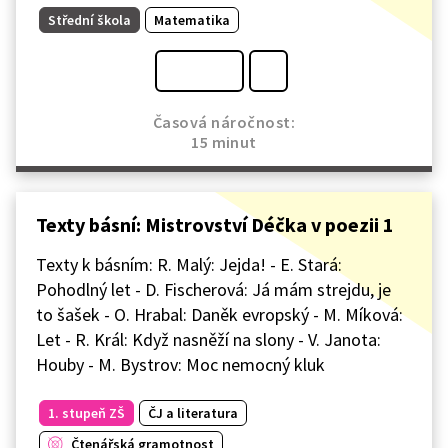
Střední škola
Matematika
Časová náročnost:
15 minut
Texty básní: Mistrovství Déčka v poezii 1
Texty k básním: R. Malý: Jejda! - E. Stará:
Pohodlný let - D. Fischerová: Já mám strejdu, je
to šašek - O. Hrabal: Daněk evropský - M. Míková:
Let - R. Král: Když nasněží na slony - V. Janota:
Houby - M. Bystrov: Moc nemocný kluk
1. stupeň ZŠ
ČJ a literatura
Čtenářská gramotnost