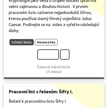
Kryptologie jako věda o utajení obsahu zpráv má
velmi zajímavou a dlouhou historii . V prvním
pracovním listu začneme nejjednodušší šifrou,
kterou používal slavný římský vojevůdce Julius
Caesar. Podívejte se na video a vyřešte následující
úlohy.
Střední škola
Matematika
Časová náročnost:
15 minut
Pracovní list s řešením: Šifry I.
Řešení k pracovnímu listu Šifry I.