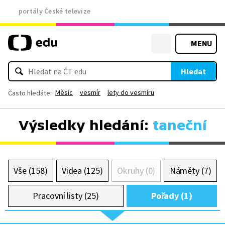
portály České televize
MENU
Hledat
Měsíc
vesmír
lety do vesmíru
Často hledáte:
Výsledky hledání:
taneční
Vše (158)
Videa (125)
Okruhy (0)
Náměty (7)
Pracovní listy (25)
Pořady (1)