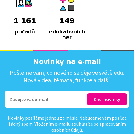
1 161
149
pořadů
edukativních
her
Novinky na e-mail
Pošleme vám, co nového se děje ve světě edu.
Nová videa, témata, funkce a další.
Novinky posíláme jednou za měsíc. Nebudeme vám posílat
žádný spam. Vložením e-mailu souhlasíte se
zpracováním
osobních údajů
.