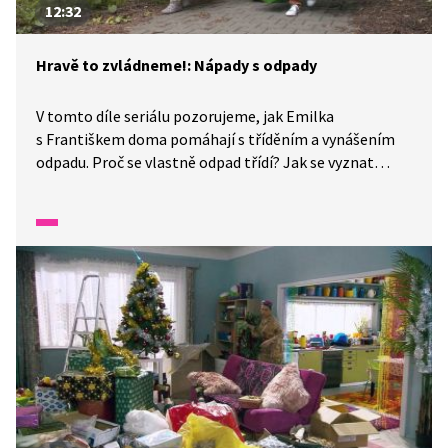
12:32
Hravě to zvládneme!: Nápady s odpady
V tomto díle seriálu pozorujeme, jak Emilka
s Františkem doma pomáhají s tříděním a vynášením
odpadu. Proč se vlastně odpad třídí? Jak se vyznat
v tom, který odpadek patří do kterého kontejneru?
Kam třeba patří mastná krabice od pizzy? A jak
vytvářet co nejméně odpadu? Tematiku probereme
ve videu ze všech stran.