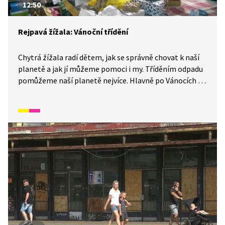
12:50
Rejpavá žížala: Vánoční třídění
Chytrá žížala radí dětem, jak se správně chovat k naší
planetě a jak jí můžeme pomoci i my. Tříděním odpadu
pomůžeme naší planetě nejvíce. Hlavně po Vánocích se
odpadu nahromadí mnoho. Víte, kam s ním? Poznáte
barvu kontejneru na papír, plasty, sklo? Schválně,
zkuste roztřídit pomyslně odpad, který zbývá
po svátcích.