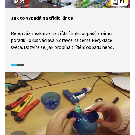
06:27
PL
Jak to vypadá na třídicí lince
Reportáž z exkurze na třídicí linku odpadů v rámci
pořadu Fokus Václava Moravce na téma Recyklace
světa. Dozvíte se, jak probíhá třídění odpadu nebo
recyklace papíru, jak funguje třídicí linka, komunální
odpad a odpadové hospodářství a jaký vliv má odpadové
hospodářství na životní prostředí.