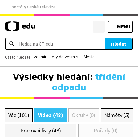
portály České televize
MENU
Hledat
vesmír
lety do vesmíru
Měsíc
Často hledáte:
Výsledky hledání:
třídění
odpadu
Vše (101)
Videa (48)
Okruhy (0)
Náměty (5)
Pracovní listy (48)
Pořady (0)