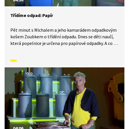
Třídíme odpad: Papír
Pět minut s Michalem a jeho kamarádem odpadkovým
košem Zoubkem o třídění odpadu. Dnes se děti naučí,
která popelnice je určena pro papírové odpadky. A co se
s nimi potom děje? Pojďte to zjistit s námi!
04:06