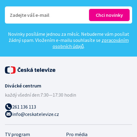
Novinky posíláme jednou za měsíc. Nebudeme vám posílat
žádný spam. Vložením e-mailu souhlasíte se
zpracováním
osobních údajů
.