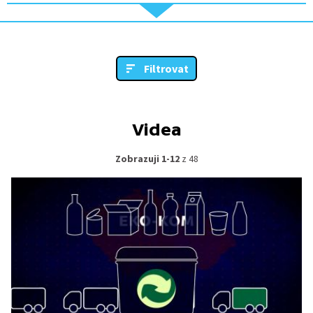
Filtrovat
Videa
Zobrazuji 1-12
z 48