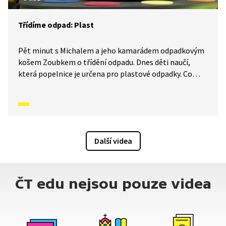
Třídíme odpad: Plast
Pět minut s Michalem a jeho kamarádem odpadkovým
košem Zoubkem o třídění odpadu. Dnes děti naučí,
která popelnice je určena pro plastové odpadky. Co
by se mohlo stát, kdybychom plasty netřídili tak, jak se
má?
Další videa
ČT edu nejsou pouze videa