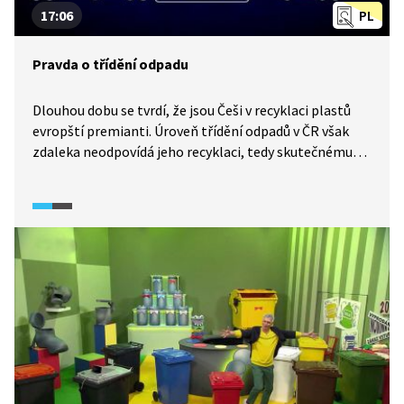
17:06
PL
Pravda o třídění odpadu
Dlouhou dobu se tvrdí, že jsou Češi v recyklaci plastů
evropští premianti. Úroveň třídění odpadů v ČR však
zdaleka neodpovídá jeho recyklaci, tedy skutečnému
navrácení recyklovaného tříděného materiálu
do oběhu. Reportéři pátrají po detailech rozdílu mezi
úrovní separace odpadu a skutečného osudu tříděného
odpadu ze žlutých kontejnerů.