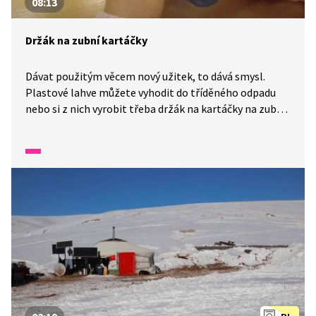
08:13
Držák na zubní kartáčky
Dávat použitým věcem nový užitek, to dává smysl.
Plastové lahve můžete vyhodit do tříděného odpadu
nebo si z nich vyrobit třeba držák na kartáčky na zuby.
Budete potřebovat použité plastové lahve, nůž, nůžky,
tavnou pistoli. S trochou opatrnosti se pusťte
do práce!