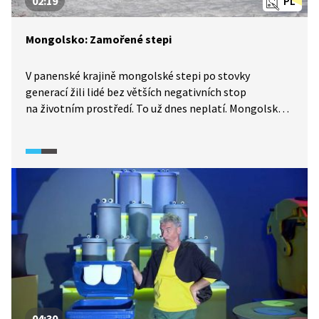
02:19
PL
Mongolsko: Zamořené stepi
V panenské krajině mongolské stepi po stovky
generací žili lidé bez větších negativních stop
na životním prostředí. To už dnes neplatí. Mongolská
step je znečištěná odpady a tamní stáda mají žaludky
plné plastů. Řešení by mohlo přijít v podobě třídění
a částečné recyklace přímo na místě. Mongolsko dnes
patří mezi 10 největších producentů plastového
odpadu na světě. To je potřeba změnit.
04:30