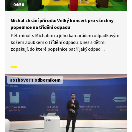
04:56
Michal chrání přírodu: Velký koncert pro všechny
popelnice na třídění odpadu
Pět minut s Michalem a jeho kamarádem odpadkovým
košem Zoubkem o třídění odpadu. Dnes s dětmi
zopakují, do které popelnice patří jaký odpad
a připomenou, že vyřazený textil se vyhazuje
do speciálního kontejneru.
Rozhovor s odborníkem