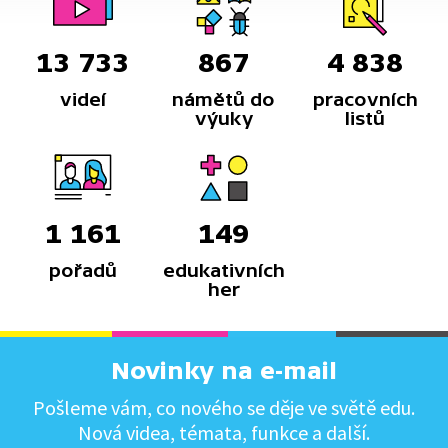
13 733
867
4 838
videí
námětů do
pracovních
výuky
listů
1 161
149
pořadů
edukativních
her
Novinky na e-mail
Pošleme vám, co nového se děje ve světě edu.
Nová videa, témata, funkce a další.