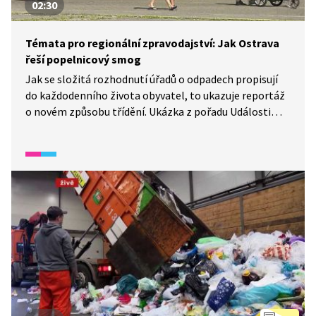
02:30
Témata pro regionální zpravodajství: Jak Ostrava
řeší popelnicový smog
Jak se složitá rozhodnutí úřadů o odpadech propisují
do každodenního života obyvatel, to ukazuje reportáž
o novém způsobu třídění. Ukázka z pořadu Události
v regionech přibližuje zavedení jedné společné
popelnice pro plast, papír i kov v Ostravě. Cílem je
omezit skládkování a vyřešit tzv. popelnicový smog
v ulicích. Video poskytuje materiál pro analýzu jazyka
užívaného v médiích (například jak novináři a úředníci
používají chytlavé zkratky pro vysvětlení složitého
tématu veřejnosti) a zkoumání zpravodajských hodnot
(proč se zrovna z popelnic stane televizní zpráva).
Téma zároveň žáky přirozeně vybízí k badatelskému
úkolu: zjistit, jaká pravidla pro třídění odpadu platí
v jejich vlastní obci.