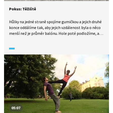
Pokus: Těžiště
Hůlky na jedné straně spojíme gumičkou a jejich druhé
konce oddálíme tak, aby jejich vzdálenost byla o něco
menší než je průměr balónu. Hole poté podložíme, aby
jejich oddálené konce byly výše než konce spojené. Co
se stane, když na hole položíme balón? Balón bude
stoupat do kopce, protože se pohybuje směrem
ke snižujícímu se těžišti.
05:07