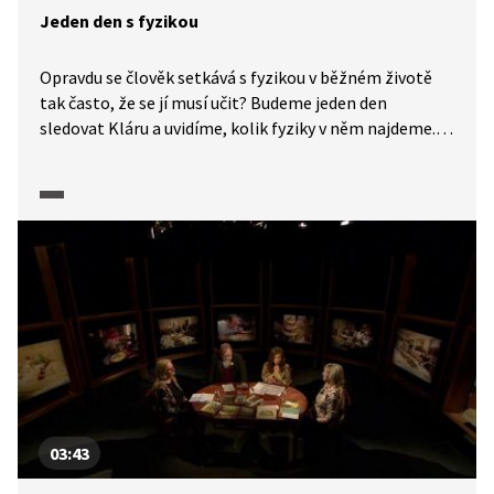
Jeden den s fyzikou
Opravdu se člověk setkává s fyzikou v běžném životě
tak často, že se jí musí učit? Budeme jeden den
sledovat Kláru a uvidíme, kolik fyziky v něm najdeme.
Klára se seznámí s rovnoměrným přímočarým
pohybem, nerovnoměrným pohybem, odporovou silou,
zákonem akce a reakce, setrvačností, tlakovou silou
a hybností.
03:43