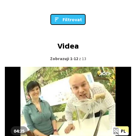
Filtrovat
Videa
Zobrazuji 1-12
z 13
04:25
PL