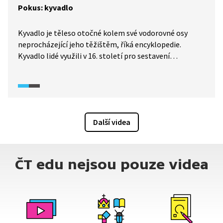
Pokus: kyvadlo
Kyvadlo je těleso otočné kolem své vodorovné osy
neprocházející jeho těžištěm, říká encyklopedie.
Kyvadlo lidé využili v 16. století pro sestavení
přesnějších hodin. Pro každé kyvadlo platí fyzikální
zákony, jako je třeba ten, že kyvadlo se nikdy nevrátí
do stejné vzdálenosti, ze které bylo vypuštěno.
Moderátoři Vladimír a Maroš si tento experiment
vyzkouší na vlastní kůži s betonovou koulí, která váží
Další videa
360 kg.
ČT edu nejsou pouze videa