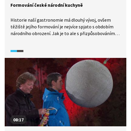
Formování české národní kuchyně
Historie naší gastronomie má dlouhý vývoj, ovšem
těžiště jejího formování je nejvíce spjato s obdobím
národního obrození. Jak je to ale s přizpůsobováním
cizích jídel naší domácí kuchyni? A jak stanovit hranici
mezi napodobováním a pouhou inspirací? O tématu
české gastronomie více zjistíme v pořadu Historie.cs.
08:17