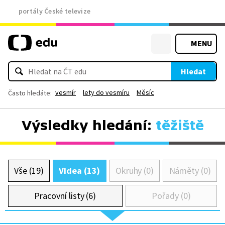
portály České televize
MENU
Hledat
vesmír
lety do vesmíru
Měsíc
Často hledáte:
Výsledky hledání:
těžiště
Vše (19)
Videa (13)
Okruhy (0)
Náměty (0)
Pracovní listy (6)
Pořady (0)