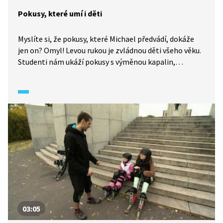
Pokusy, které umí i děti
Myslíte si, že pokusy, které Michael předvádí, dokáže
jen on? Omyl! Levou rukou je zvládnou děti všeho věku.
Studenti nám ukáží pokusy s výměnou kapalin,
těžištěm a statickou elektřinou.
03:05