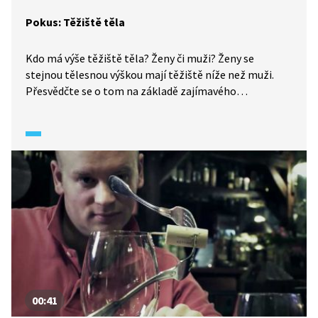
Pokus: Těžiště těla
Kdo má výše těžiště těla? Ženy či muži? Ženy se
stejnou tělesnou výškou mají těžiště níže než muži.
Přesvědčte se o tom na základě zajímavého
experimentu a klidně si to vyzkoušejte sami doma.
00:41