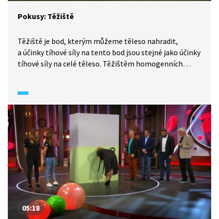
Pokusy: Těžiště
Těžiště je bod, kterým můžeme těleso nahradit,
a účinky tíhové síly na tento bod jsou stejné jako účinky
tíhové síly na celé těleso. Těžištěm homogenních
geometricky symetrických těles je jejich geometrický
střed. U nepravidelných těles zjistíme těžiště tak, že
ho budeme zavěšovat v různých bodech, a kreslit si
na ně svislice (těžnice). A těžiště se nachází v průsečíku
těchto těžnic. Soustava pevně spojených těles má
jedno společné těžiště. Ukážeme si to na příkladu dvou
lidských těl. U šikmých těles platí pravidlo, že budou
stát do té doby, než se těžiště dostane mimo podstavu.
05:18