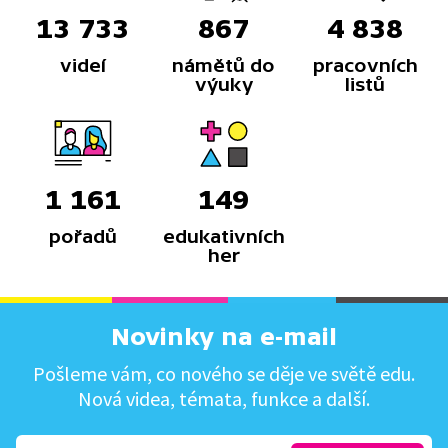
13 733
867
4 838
videí
námětů do
pracovních
výuky
listů
1 161
149
pořadů
edukativních
her
Novinky na e-mail
Pošleme vám, co nového se děje ve světě edu.
Nová videa, témata, funkce a další.