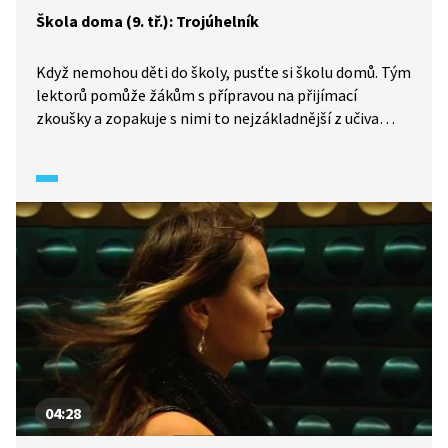
Škola doma (9. tř.): Trojúhelník
Když nemohou děti do školy, pusťte si školu domů. Tým
lektorů pomůže žákům s přípravou na přijímací
zkoušky a zopakuje s nimi to nejzákladnější z učiva
matematiky. Marie Jaroušková s žáky vyřeší úlohu
na poměr velikosti úhlů v trojúhelníku. Následně si
připomeneme, jak správně narýsovat výšky, těžnice
a kružnici opsanou trojúhelníku.
04:28