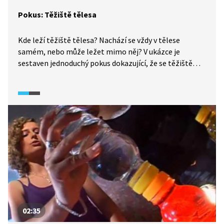
Pokus: Těžiště tělesa
Kde leží těžiště tělesa? Nachází se vždy v tělese
samém, nebo může ležet mimo něj? V ukázce je
sestaven jednoduchý pokus dokazující, že se těžiště
může nacházet i vně tělesa.
02:35