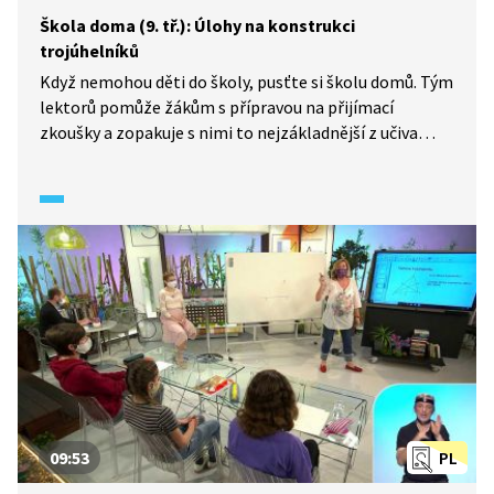
Škola doma (9. tř.): Úlohy na konstrukci
trojúhelníků
Když nemohou děti do školy, pusťte si školu domů. Tým
lektorů pomůže žákům s přípravou na přijímací
zkoušky a zopakuje s nimi to nejzákladnější z učiva
matematiky. Marie Jaroušková si pro žáky připravila
několik konstrukčních úloh s trojúhelníky, během
kterých připomene zásady správného rýsování
a použití pomůcek.
09:53
PL