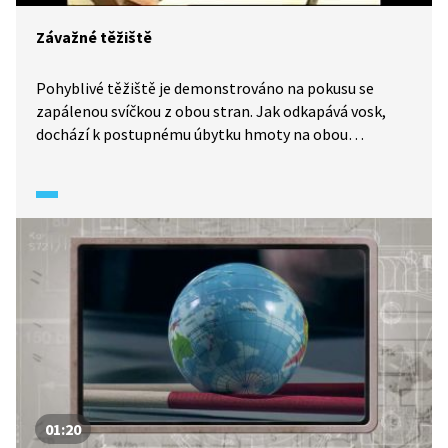
Závažné těžiště
Pohyblivé těžiště je demonstrováno na pokusu se
zapálenou svíčkou z obou stran. Jak odkapává vosk,
dochází k postupnému úbytku hmoty na obou
stranách. Tím se svíčka dostává do pohybu a vzniká
pohyblivé těžiště. Některé objekty mohou mít také
těžiště mimo těleso. Příkladem může být prsten
či soustava sirka, korek nebo dvě vidličky.
01:20