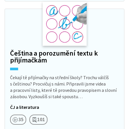
Čeština a porozumění textu k
přijímačkám
Čekají tě přijímačky na střední školy? Trochu válčíš
s češtinou? Procvičuj s námi. Připravili jsme videa
a pracovní listy, které tě provedou pravopisem a slovní
zásobou. Vyzkoušíš si také spoustu…
ČJ a literatura
35
101