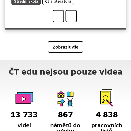
Střední škola
ČJ a literatura
Zobrazit vše
ČT edu nejsou pouze videa
13 733
867
4 838
videí
námětů do
pracovních
výuky
listů