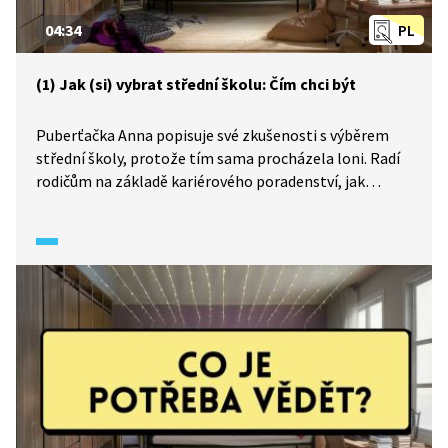
04:34
PL
(1) Jak (si) vybrat střední školu: Čím chci být
Puberťačka Anna popisuje své zkušenosti s výběrem
střední školy, protože tím sama procházela loni. Radí
rodičům na základě kariérového poradenství, jak
a odkud s deváťáky začít, aby rozlouskli, čím chtějí
jejich děti v dospělosti být a kam budou směřovat.