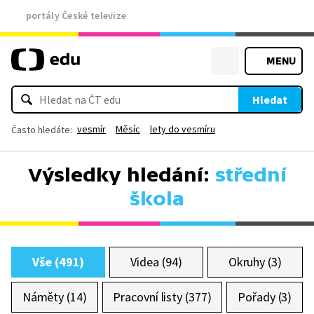
portály České televize
MENU
Hledat
vesmír
Měsíc
lety do vesmíru
Často hledáte:
Výsledky hledání:
střední
škola
Vše (491)
Videa (94)
Okruhy (3)
Náměty (14)
Pracovní listy (377)
Pořady (3)