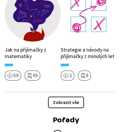
Jak na přijímačky z
Strategie a návody na
matematiky
přijímačky z minulých let
59
49
2
8
Zobrazit vše
Pořady