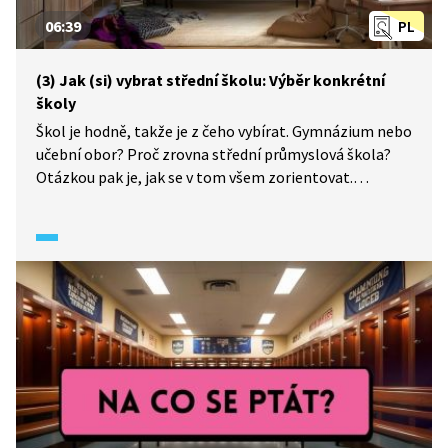
06:39
PL
(3) Jak (si) vybrat střední školu: Výběr konkrétní
školy
Škol je hodně, takže je z čeho vybírat. Gymnázium nebo
učební obor? Proč zrovna střední průmyslová škola?
Otázkou pak je, jak se v tom všem zorientovat.
Puberťačka Anna vysvětluje, jak najít vhodné školy
pro deváťáka a podle čeho to posuzovat.