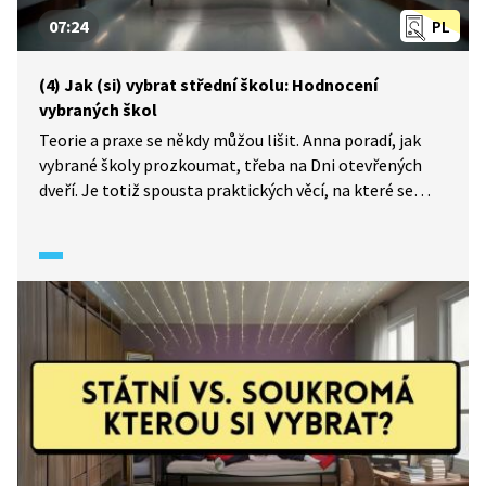
07:24
PL
(4) Jak (si) vybrat střední školu: Hodnocení
vybraných škol
Teorie a praxe se někdy můžou lišit. Anna poradí, jak
vybrané školy prozkoumat, třeba na Dni otevřených
dveří. Je totiž spousta praktických věcí, na které se
můžete s deváťákem přímo ve škole zaměřit a na co se
zeptat.