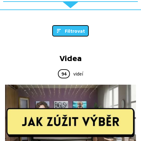
Filtrovat
Videa
94
videí