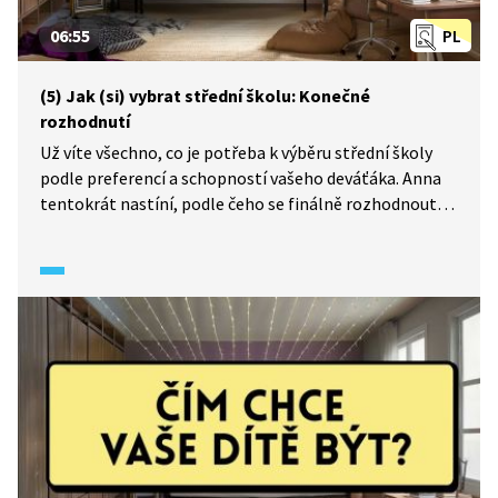
06:55
PL
(5) Jak (si) vybrat střední školu: Konečné
rozhodnutí
Už víte všechno, co je potřeba k výběru střední školy
podle preferencí a schopností vašeho deváťáka. Anna
tentokrát nastíní, podle čeho se finálně rozhodnout
a jak seřadit školy do elektronické přihlášky podle
priority.