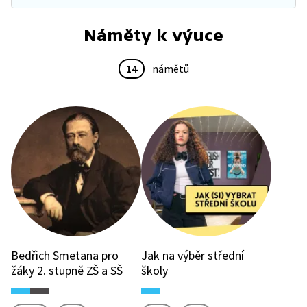
Náměty k výuce
14
námětů
Bedřich Smetana pro
Jak na výběr střední
žáky 2. stupně ZŠ a SŠ
školy