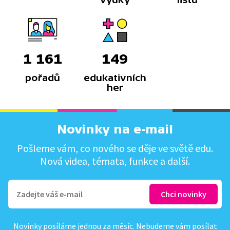
1 161
149
pořadů
edukativních
her
Novinky na e-mail
Pošleme vám, co nového se děje ve světě edu.
Nová videa, témata, funkce a další.
Novinky posíláme jednou za měsíc. Nebudeme vám posílat