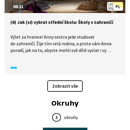
06:21
PL
(6) Jak (si) vybrat střední školu: Školy v zahraničí
Výlet za hranice! Anny sestra jede studovat
do zahraničí. Žije tím celá rodina, a proto vám Anna
poradí, jak na to, abyste mohli své dítě vyslat i vy
na školu do ciziny.
Zobrazit vše
Okruhy
3
okruhy