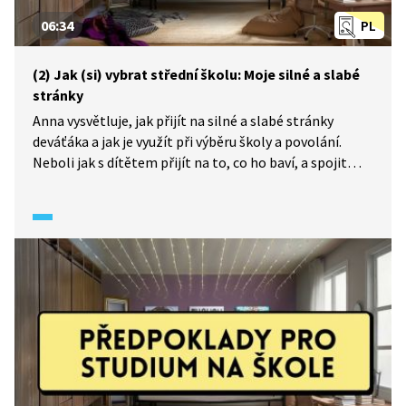
06:34
PL
(2) Jak (si) vybrat střední školu: Moje silné a slabé
stránky
Anna vysvětluje, jak přijít na silné a slabé stránky
deváťáka a jak je využít při výběru školy a povolání.
Neboli jak s dítětem přijít na to, co ho baví, a spojit
to s tím, co mu jde. Od toho se potom může odrazit
při výběru střední školy a budoucího povolání.