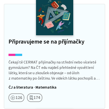
Připravujeme se na přijímačky
Čekají tě CERMAT přijímačky na střední nebo víceleté
gymnázium? Na ČT edu najdeš přehledné vysvětlení
látky, která se u zkoušek objevuje – od úloh
z matematiky po češtinu. Ve videích látku pochopíš a…
ČJ a literatura · Matematika
126
174