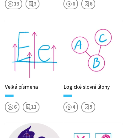
13
3
6
6
Velká písmena
Logické slovní úlohy
6
11
4
5