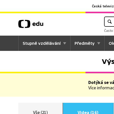
Česká televiz
Často 
Stupně vzdělávání
Předměty
Ok
Výs
Dotýká se v
Více informací
Vše (21)
Videa (16)