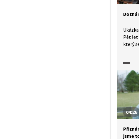
Doznán
Ukázka 
Pět let
který s
Tereze 
si kone
omluvu 
tím nen
Scéna u
a omluv
vždy st
zranění
04:26
Přiznán
jsme t