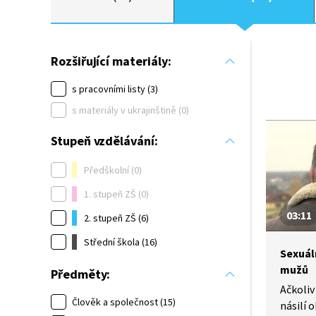
Rozšiřující materiály:
s pracovními listy (3)
s materiály v ukrajinštině (0)
Stupeň vzdělávání:
Předškolní (0)
1. stupeň ZŠ (0)
03:11
2. stupeň ZŠ (6)
Střední škola (16)
Sexuáln
mužů
Předměty:
Ačkoliv
Člověk a společnost (15)
násilí 