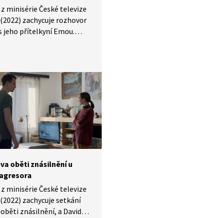
z minisérie České televize
 (2022) zachycuje rozhovor
s jeho přítelkyní Emou.
e jí svěřuje se vzpomínkou
ritní ples, po kterém došlo
sti, již si dosud nechtěl plně
it. Poprvé si uvědomuje
s přiznává, že skutečně šlo
lnění. Scéna zároveň
 jak zásadní roli hrají slova,
yjádření souhlasu,
tnutí, a jak tenká může být
e mezi vnímáním situace
ivými aktéry.
va oběti znásilnění u
 agresora
z minisérie České televize
 (2022) zachycuje setkání
 oběti znásilnění, a Davida,