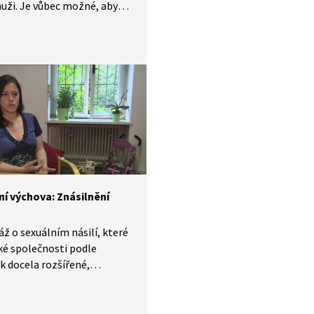
muži. Je vůbec možné, aby
ásilnila žena? Pan Pavel
í násilí ze strany své
y zažíval léta, a to doma
ožnici.
ní výchova: Znásilnění
ž o sexuálním násilí, které
ské společnosti podle
ik docela rozšířené,
aleka ne všechny oběti toto
nahlásí. Dozvíme se, jaká je
ochrana obětí a jak se