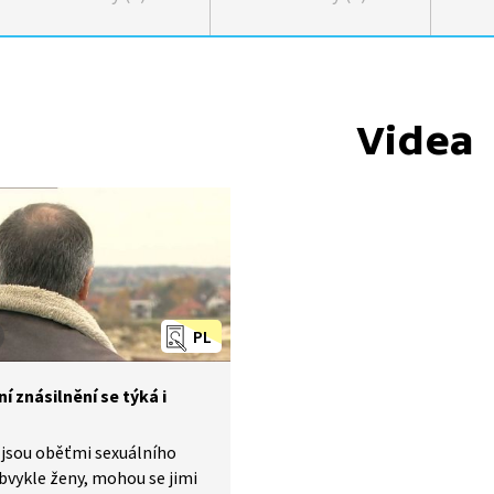
Videa
PL
í znásilnění se týká i
 jsou oběťmi sexuálního
obvykle ženy, mohou se jimi