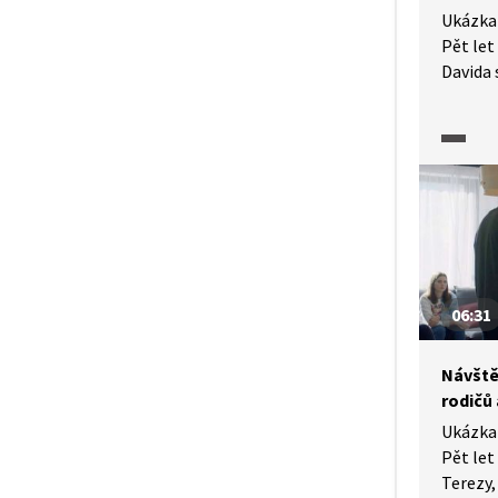
Ukázka 
Pět let
Davida 
David s
na matu
k událo
připust
a nahla
o znási
ukazuje,
ať už v
či odmí
06:31
hranic
jednotl
Návště
rodičů
Ukázka 
Pět let
Terezy,