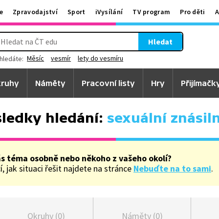
e
Zpravodajství
Sport
iVysílání
TV program
Pro děti
A
Hledat
Měsíc
vesmír
lety do vesmíru
hledáte:
ruhy
Náměty
Pracovní listy
Hry
Přijímačk
ledky hledání:
sexuální znásil
ás téma osobně nebo někoho z vašeho okolí?
, jak situaci řešit najdete na stránce
Nebuďte na to sami
.
Okruhy (0)
Náměty (0)