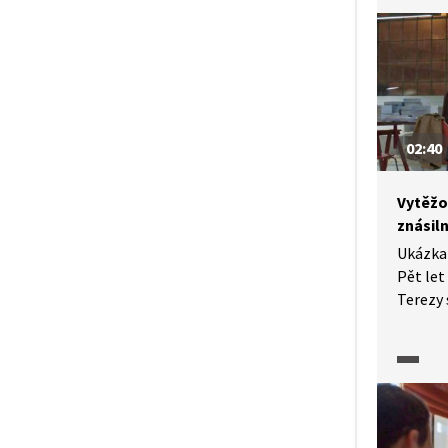
násilné 
02:40
Vytěžo
znásil
Ukázka 
Pět let
Terezy 
o propag
otevře
ze znás
morální
strateg
vystoup