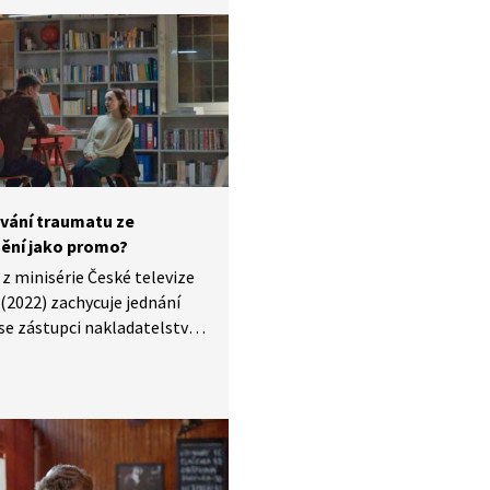
činy policií či u soudu řeší.
vání traumatu ze
nění jako promo?
z minisérie České televize
 (2022) zachycuje jednání
se zástupci nakladatelství
aci její knihy, v níž
ně popisuje trauma
ilnění. Tereza čelí
mu dilematu: má se řídit
ií nakladatelství a veřejně
it jako oběť sexuálního