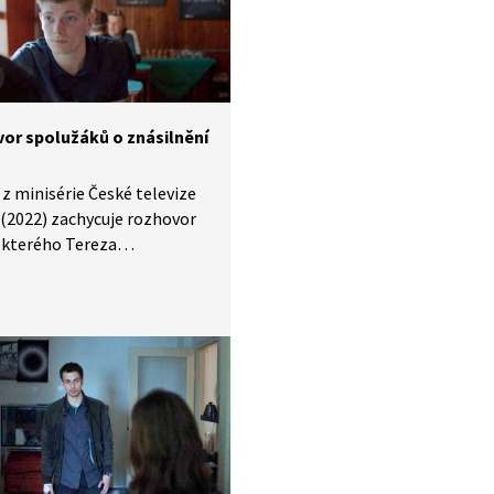
 aby podpořila úspěch knihy?
á odmítnout medializaci
říběhu a riskovat, že její
ví nebude bráno vážně
a zapadne?
or spolužáků o znásilnění
z minisérie České televize
 (2022) zachycuje rozhovor
 kterého Tereza
tuje se znásilněním
ritním plese, a jeho
ka. Davidův kamarád byl
 událostí předcházejících
jednoznačně se staví na jeho
A to i přesto, že u činu
ého samozřejmě nebyl.