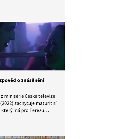
 svůj čin nepřipouští.
 letech se Tereza rozhodne
uma zveřejnit
dnictvím knihy, kterou píše,
s minulostí vyrovnala. Když
nečekaně otevře toto téma
ou rodinou, rodiče ho
adně chrání a odmítají
Terezině verzi.
 zpověď o znásilnění
z minisérie České televize
 (2022) zachycuje maturitní
, který má pro Terezu
a zásadní důsledky. Když
po pěti letech zveřejní
ve kterém otevřeně mluví
nosti se sexuálním násilím,