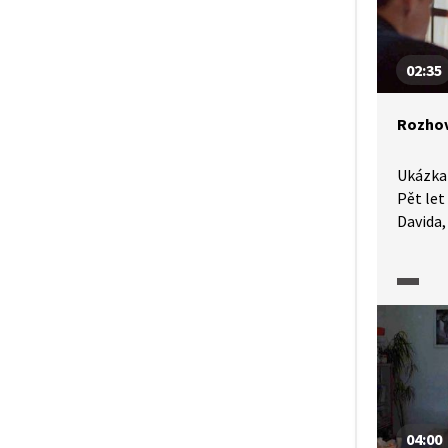
násilí,
Nebo m
svého p
02:35
svědect
a knih
Rozhov
Ukázka 
Pět let
Davida,
konfron
po matu
spolužá
svědkem
činu a 
stranu. 
samotn
04:00