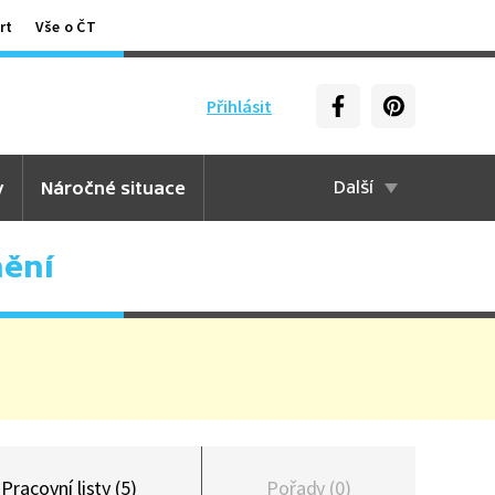
rt
Vše o ČT
Přihlásit
y
Náročné situace
Další
nění
Pracovní listy (5)
Pořady (0)