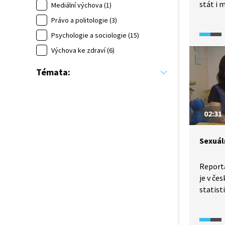
stát i 
Mediální výchova (1)
muže zn
Právo a politologie (3)
sexuáln
Psychologie a sociologie (15)
manželk
ve své l
Výchova ke zdraví (6)
Témata:
02:31
Sexuál
Reportá
je v če
statist
a to zd
násilí 
právní 