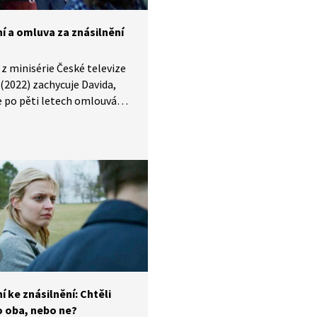
í a omluva za znásilnění
z minisérie České televize
 (2022) zachycuje Davida,
e po pěti letech omlouvá
za svůj čin znásilnění, který
čně plně připouští. Tereza
přijímá, avšak její trauma
í automaticky vyřešeno.
kazuje, že přijetí viny
a jsou důležité, ale nemusí
ačit k překonání hlubokého
.
í ke znásilnění: Chtěli
o oba, nebo ne?