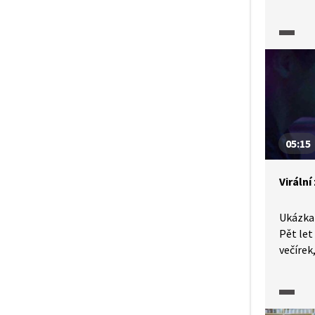
který si
Po pěti
své tra
prostře
aby se 
David 
před sv
bezvýhr
uvěřit 
05:15
Virální
Ukázka 
Pět let
večírek
a David
Tereza 
video, 
o zkuše