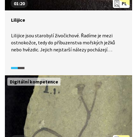
01:20
PL
Lilijice
Lilijice jsou starobylí živočichové. Řadíme je mezi
ostnokožce, tedy do příbuzenstva mořských ježků
nebo hvězdic. Jejich nejstarší nálezy pocházejí
z devonu, kdy se na území naší republiky rozlévalo
tropické moře. Zkamenělé fosilie devonských lilijic
můžeme v hojné míře najít např. v Českém krasu.
Digitální kompetence