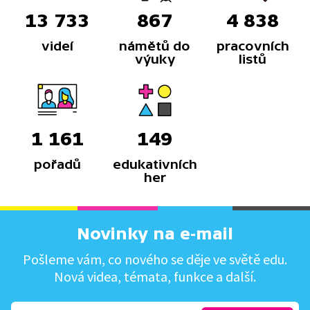
13 733
867
4 838
videí
námětů do
pracovních
výuky
listů
1 161
149
pořadů
edukativních
her
Novinky na e-mail
Pošleme vám, co nového se děje ve světě edu.
Nová videa, témata, funkce a další.