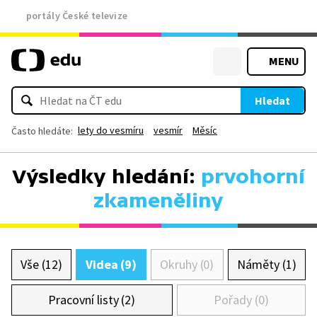
portály České televize
MENU
Hledat
lety do vesmíru
vesmír
Měsíc
Často hledáte:
Výsledky hledání:
prvohorní
zkameněliny
Vše (12)
Videa (9)
Okruhy (0)
Náměty (1)
Pracovní listy (2)
Pořady (0)