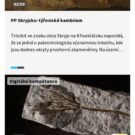
02:50
PP Skryjsko-týřovické kambrium
Trilobit ve znaku obce Skryje na Křivoklátsku napovídá,
že se jedná o paleontologicky významnou lokalitu, kde
jsou dodnes ukryty prvohorní zkameněliny. Na území
CHKO Křivoklátsko proto byla vymezena přírodní
památka Skryjsko-týřovické kambrium, kde je
na určeném místě možný volný sběr fosilií. Nejhezčí
nálezy si můžeme prohlédnout také v místním muzeu.
Digitální kompetence