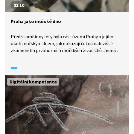
02:10
Praha jako mořské dno
Před stamiliony lety byla část území Prahy a jejího
okolí mořským dnem, jak dokazují četná naleziště
zkamenělin prvohorních mořských živočichů. Jedná se
tak o geologicky cenné území a do budoucna je
zvažováno i otevření geoparku a později i zařazení
mezi světové geoparky UNESCO.
Digitální kompetence