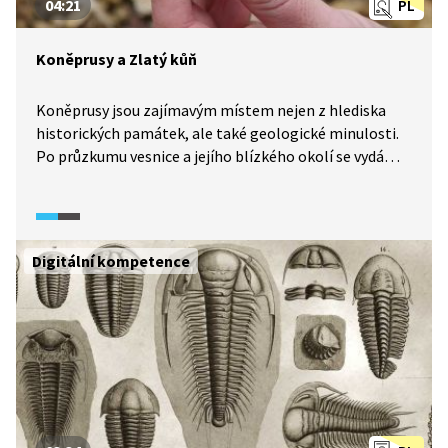
04:21
PL
Koněprusy a Zlatý kůň
Koněprusy jsou zajímavým místem nejen z hlediska
historických památek, ale také geologické minulosti.
Po průzkumu vesnice a jejího blízkého okolí se vydáme
po naučné stezce Zlatý kůň, která je národní přírodní
památkou i evropsky významnou lokalitou a dodnes
zde můžeme poměrně snadno nalézt zkameněliny
mořských živočichů. A co ještě?
Digitální kompetence