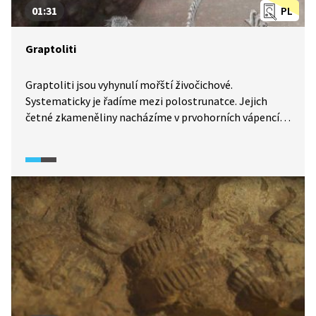
01:31
PL
Graptoliti
Graptoliti jsou vyhynulí mořští živočichové.
Systematicky je řadíme mezi polostrunatce. Jejich
četné zkameněliny nacházíme v prvohorních vápencích
z období středního kambria až karbonu. Graptolity
řadíme mezi vůdčí neboli indexové fosilie, pomocí
nichž se určuje relativní stáří geologických vrstev.