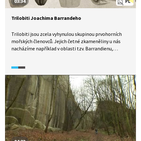
03:34
PL
Trilobiti Joachima Barrandeho
Trilobiti jsou zcela vyhynulou skupinou prvohorních
mořských členovců. Jejich četné zkameněliny u nás
nacházíme například v oblasti tzv. Barrandienu,
do něhož patří i Český kras. Na jejich výzkumu se zde
podílel také Joachim Barrande, jehož precizní
a rozsáhlá práce dodnes budí zasloužený obdiv.