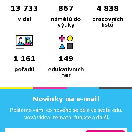
13 733
867
4 838
videí
námětů do
pracovních
výuky
listů
1 161
149
pořadů
edukativních
her
Novinky na e-mail
Pošleme vám, co nového se děje ve světě edu.
Nová videa, témata, funkce a další.