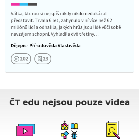
Válka, kterou si nejspíš nikdy nikdo nedokázal
představit. Trvala 6 let, zahynulo v ní více než 62
miliónů lidí a odhalila, jakých hrůz jsou lidé vůči sobě
navzájem schopni. Vyhladila dvě třetiny…
Dějepis · Přírodověda Vlastivěda
202
23
ČT edu nejsou pouze videa