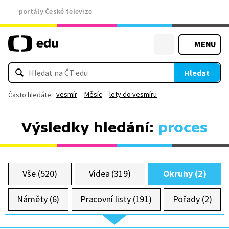
portály České televize
MENU
Hledat
vesmír
Měsíc
lety do vesmíru
Často hledáte:
Výsledky hledání:
proces
Vše (520)
Videa (319)
Okruhy (2)
Náměty (6)
Pracovní listy (191)
Pořady (2)