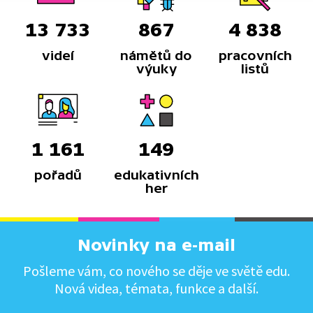
13 733
867
4 838
videí
námětů do
pracovních
výuky
listů
1 161
149
pořadů
edukativních
her
Novinky na e-mail
Pošleme vám, co nového se děje ve světě edu.
Nová videa, témata, funkce a další.