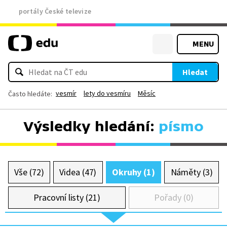
portály České televize
MENU
Hledat
vesmír
lety do vesmíru
Měsíc
Často hledáte:
Výsledky hledání:
písmo
Vše (72)
Videa (47)
Okruhy (1)
Náměty (3)
Pracovní listy (21)
Pořady (0)