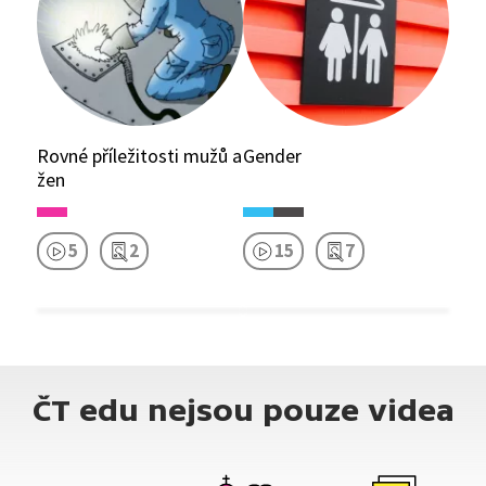
Rovné příležitosti mužů a
Gender
žen
5
2
15
7
ČT edu nejsou pouze videa