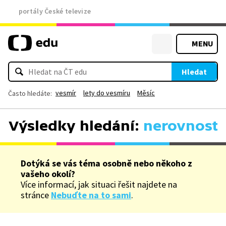
portály České televize
MENU
Hledat
vesmír
lety do vesmíru
Měsíc
Často hledáte:
Výsledky hledání:
nerovnost
Dotýká se vás téma osobně nebo někoho z
vašeho okolí?
Více informací, jak situaci řešit najdete na
stránce
Nebuďte na to sami
.