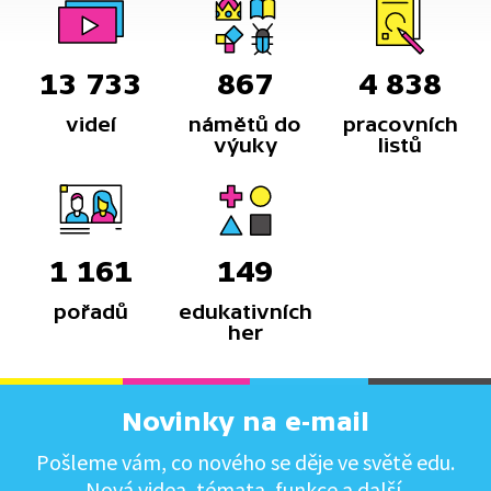
13 733
867
4 838
videí
námětů do
pracovních
výuky
listů
1 161
149
pořadů
edukativních
her
Novinky na e-mail
Pošleme vám, co nového se děje ve světě edu.
Nová videa, témata, funkce a další.