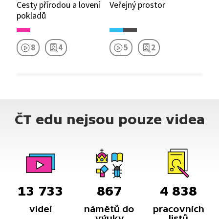
Cesty přírodou a lovení
Veřejný prostor
pokladů
8
4
5
2
ČT edu nejsou pouze videa
13 733
867
4 838
videí
námětů do
pracovních
výuky
listů