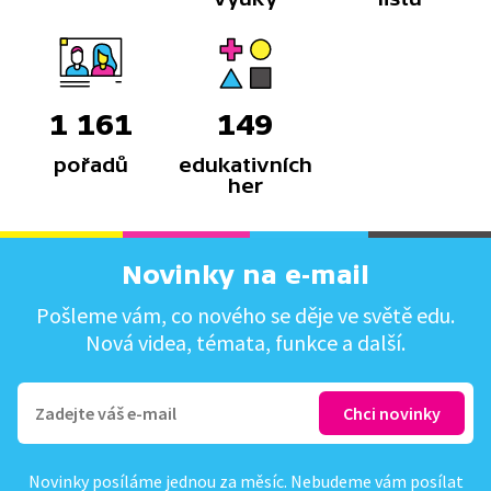
1 161
149
pořadů
edukativních
her
Novinky na e-mail
Pošleme vám, co nového se děje ve světě edu.
Nová videa, témata, funkce a další.
Novinky posíláme jednou za měsíc. Nebudeme vám posílat