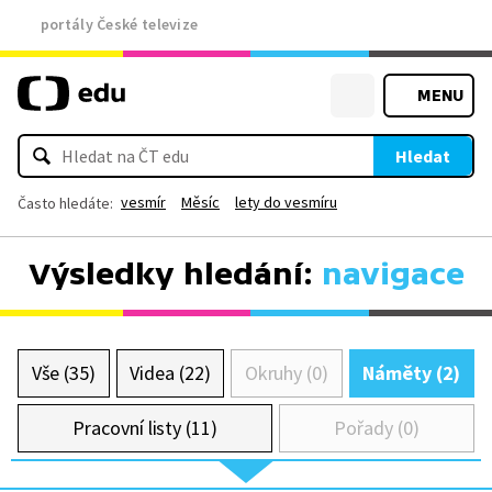
portály České televize
MENU
Hledat
vesmír
Měsíc
lety do vesmíru
Často hledáte:
Výsledky hledání:
navigace
Vše (35)
Videa (22)
Okruhy (0)
Náměty (2)
Pracovní listy (11)
Pořady (0)