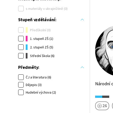
s materiály v ukrajinštině (0)
Stupeň vzdělávání:
Předškolní (0)
1. stupeň ZŠ (1)
2. stupeň ZŠ (5)
Střední škola (6)
Předměty:
ČJ a literatura (6)
Národní 
Dějepis (3)
Hudební výchova (2)
26