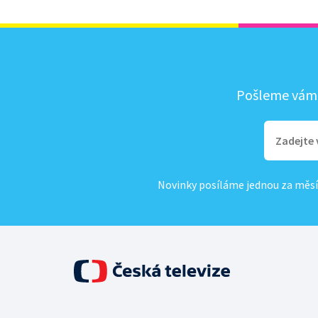
Pošleme vám, 
Novinky posíláme jednou za měsí