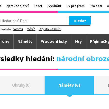
e
Zpravodajství
Sport
iVysílání
TV program
Pro děti
A
Hledat
vesmír
Měsíc
lety do vesmíru
hledáte:
ruhy
Náměty
Pracovní listy
Hry
Přijímačk
sledky hledání:
národní obroz
Okruhy (0)
Náměty (6)