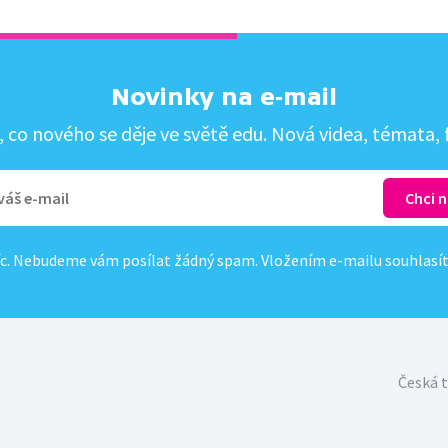
Novinky na e-mail
co nového se děje ve světě edu. Nová videa, témata, f
c. Nebudeme vám posílat žádný spam. Vložením e-mailu souhlasí