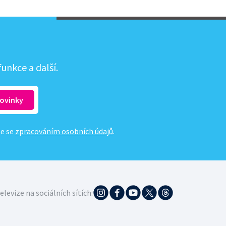
unkce a další.
te se
zpracováním osobních údajů
.