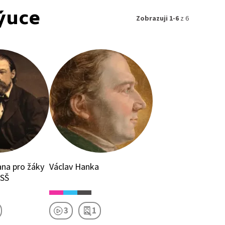
ýuce
Zobrazuji 1-6
z 6
 žáky
Václav Hanka
 SŠ
3
1