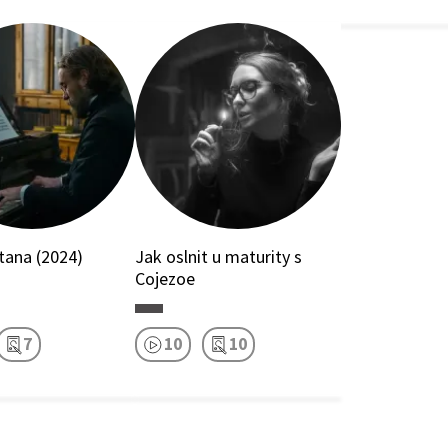
tana (2024)
Jak oslnit u maturity s
Cojezoe
7
10
10