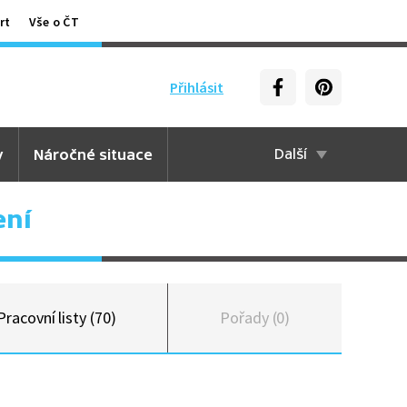
rt
Vše o ČT
Přihlásit
y
Náročné situace
Další
ení
Pracovní listy (70)
Pořady (0)