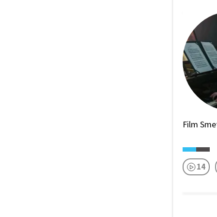
Film Sme
14