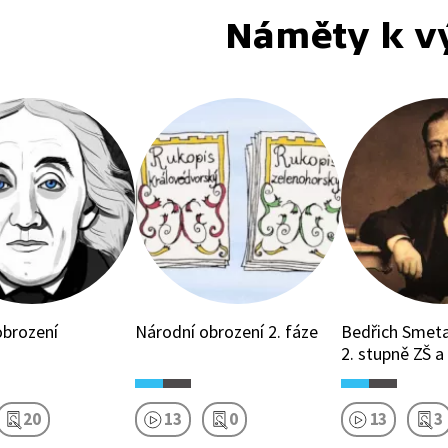
Náměty k v
obrození
Národní obrození 2. fáze
Bedřich Smetana pro
2. stupně ZŠ a
20
13
0
13
3