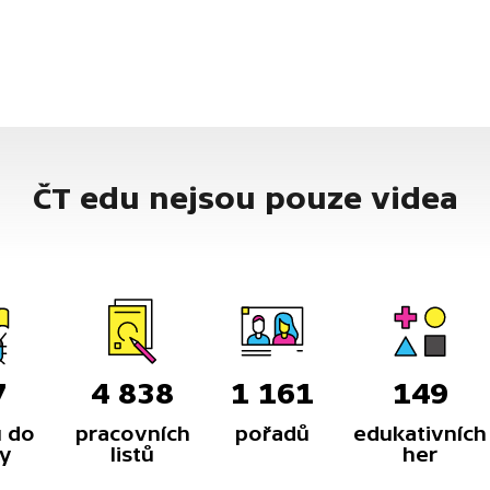
ČT edu nejsou pouze videa
7
4 838
1 161
149
 do
pracovních
pořadů
edukativních
y
listů
her