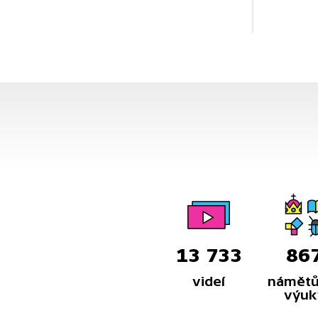
13 733
86
videí
námětů
výuk