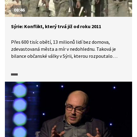
08:46
Sýrie: Konflikt, který trvá již od roku 2011
Přes 600 tisíc obětí, 13 milionů lidí bez domova,
zdevastovaná města a mír v nedohlednu. Taková je
bilance občanské války v Sýrii, kterou rozpoutalo
krvavé potlačení demonstrací Arabského jara v roce
2011. Konflikt vyhnal za hranice státu 7 milionů lidí
a vyvolal jednu z nejvážnějších humanitárních krizí
světa. O současné situaci v Sýrii hovoří zahraniční
zpravodaj ČT Václav Černohorský. Reportáž pochází
z 15. března 2023.