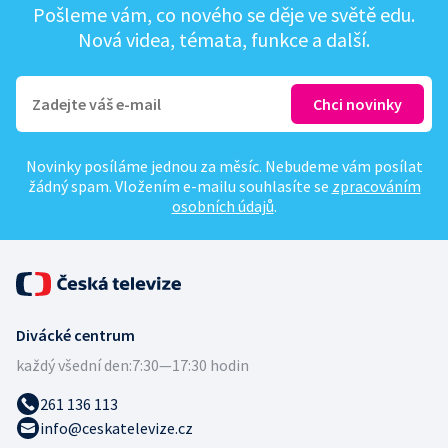
Pošleme vám, co nového se děje ve světě edu.
Nová videa, témata, funkce a další.
Novinky posíláme jednou za měsíc. Nebudeme vám posílat
žádný spam. Vložením e-mailu souhlasíte se
zpracováním
osobních údajů
.