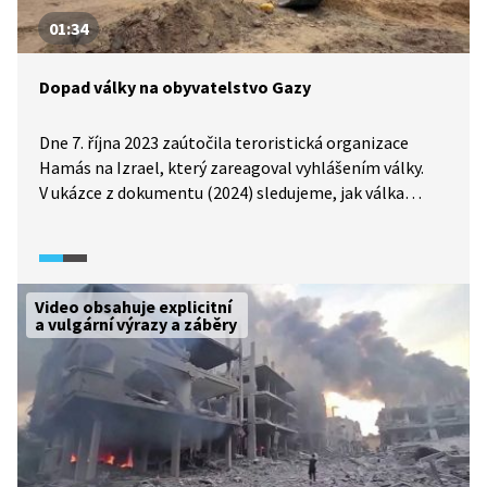
01:34
Dopad války na obyvatelstvo Gazy
Dne 7. října 2023 zaútočila teroristická organizace
Hamás na Izrael, který zareagoval vyhlášením války.
V ukázce z dokumentu (2024) sledujeme, jak válka
ovlivnila civilní obyvatelstvo Gazy. Jak se proměnily
jejich životní podmínky, jaké mají možnosti ochrany
a jak na celou situaci reagují další světoví aktéři?
Video obsahuje explicitní
a vulgární výrazy a záběry