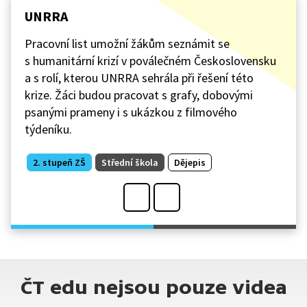
UNRRA
Pracovní list umožní žákům seznámit se
s humanitární krizí v poválečném Československu
a s rolí, kterou UNRRA sehrála při řešení této
krize. Žáci budou pracovat s grafy, dobovými
psanými prameny i s ukázkou z filmového
týdeníku.
2. stupeň ZŠ
Střední škola
Dějepis
ČT edu nejsou pouze videa