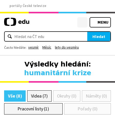
portály České televize
MENU
Hledat
vesmír
Měsíc
lety do vesmíru
Často hledáte:
Výsledky hledání:
humanitární krize
Vše (8)
Videa (7)
Okruhy (0)
Náměty (0)
Pracovní listy (1)
Pořady (0)