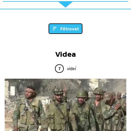
Filtrovat
Videa
7
videí