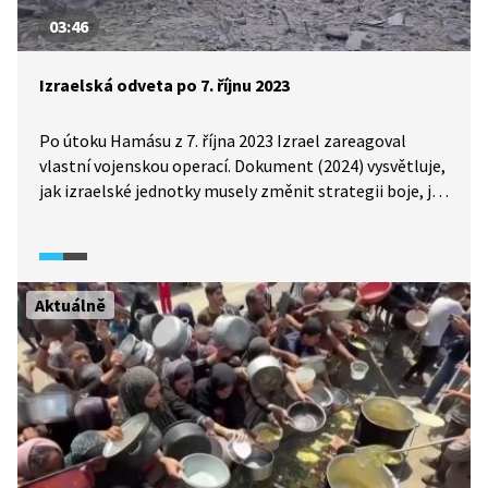
03:46
Izraelská odveta po 7. říjnu 2023
Po útoku Hamásu z 7. října 2023 Izrael zareagoval
vlastní vojenskou operací. Dokument (2024) vysvětluje,
jak izraelské jednotky musely změnit strategii boje, jak
se Hamás ukrýval blízko civilistů, ba dokonce
v blízkosti centrály OSN, a jak válka změnila Gazu
k nepoznání.
Aktuálně