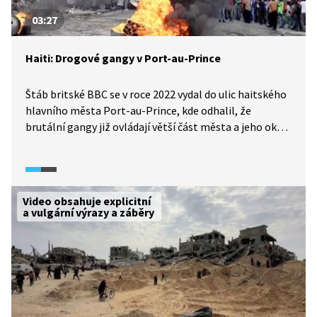
03:27
Haiti: Drogové gangy v Port-au-Prince
Štáb britské BBC se v roce 2022 vydal do ulic haitského
hlavního města Port-au-Prince, kde odhalil, že
brutální gangy již ovládají větší část města a jeho okolí.
V reportáži se podíváme na to, jak gangy ovlivňují
každodenní život obyvatel, jaké jsou příčiny jejich
vzestupu a jaké dopady má jejich činnost
na bezpečnostní a humanitární situaci v zemi.
Video obsahuje explicitní
a vulgární výrazy a záběry