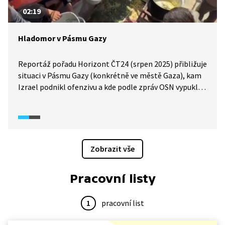
02:19
Hladomor v Pásmu Gazy
Reportáž pořadu Horizont ČT24 (srpen 2025) přibližuje
situaci v Pásmu Gazy (konkrétně ve městě Gaza), kam
Izrael podnikl ofenzivu a kde podle zpráv OSN vypukl
hladomor, ze kterého viní Izrael. Ten toto nařčení
popírá. V reportáži se objeví vyjádření obou stran. Svůj
pohled zde představují také obyvatelé Pásma Gazy,
kteří popisují problémy spojené s blokováním dodávek
humanitární pomoci.
Zobrazit vše
Pracovní listy
1
pracovní list