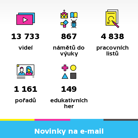
13 733
867
4 838
videí
námětů do
pracovních
výuky
listů
1 161
149
pořadů
edukativních
her
Novinky na e-mail