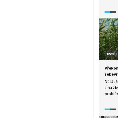
diskomf
moderní
ukazuje
redukci
tady a t
i ke zkl
ocitne
uprostř
lze nás
05:50
Překon
sebevr
Někteří
tíhu ži
problém
k sebev
na člov
zabít, 
zdánliv