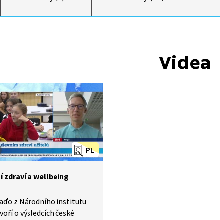
Videa
PL
í zdraví a wellbeing
aďo z Národního institutu
voří o výsledcích české