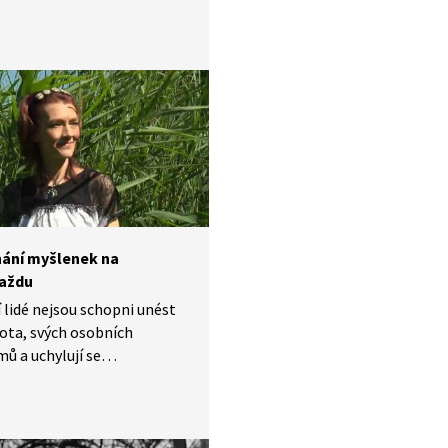
ortu a rituálů v životě
ho člověka. Zároveň ale
 sílu přírody pro relaxaci,
 stresu, podpoření myšlení
eď. Lze jej využít
idnění žáků – díky videu se
me ve skutečném lese,
ed přírody. Ukázku z videa
ledně vyzkoušet i v praxi.
ání myšlenek na
aždu
 lidé nejsou schopni unést
vota, svých osobních
ů a uchylují se
raždě. Když už narazíme
ěka, který je rozhodnutý se
pomáhají nejúčinněji
ě úplně banální věci.