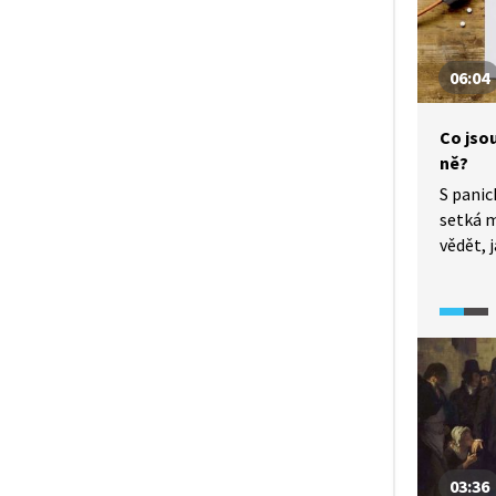
i nutno
téma me
06:04
Co jsou
ně?
S panic
setká m
vědět, 
techniky
panick
genetic
napřík
přetíž
trauma
(2024) 
ataka n
která s
03:36