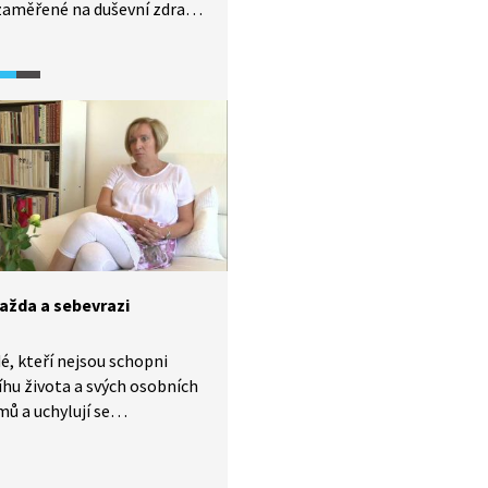
zaměřené na duševní zdraví
 a konkrétní problémy, se
 se v této oblasti potýkají.
čitelů se například zhoršila
ace s rodiči, své povolání
 za stresující. Studie byla
vána v roce 2024.
ažda a sebevrazi
dé, kteří nejsou schopni
íhu života a svých osobních
ů a uchylují se
raždě. Někdy i opakovaně.
 nevidíme druhému tzv.
y, jsou určité znaky, podle