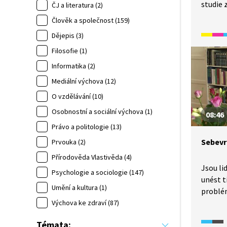
studie 
ČJ a literatura (2)
učitelů
Člověk a společnost (159)
kterými
Dějepis (3)
Podle u
komunik
Filosofie (1)
považují
Informatika (2)
publiko
Mediální výchova (12)
O vzdělávání (10)
Osobnostní a sociální výchova (1)
08:46
Právo a politologie (13)
Sebevr
Prvouka (2)
Přírodověda Vlastivěda (4)
Jsou li
Psychologie a sociologie (147)
unést t
Umění a kultura (1)
problém
k sebev
Výchova ke zdraví (87)
Ačkoliv
Témata:
do hlav