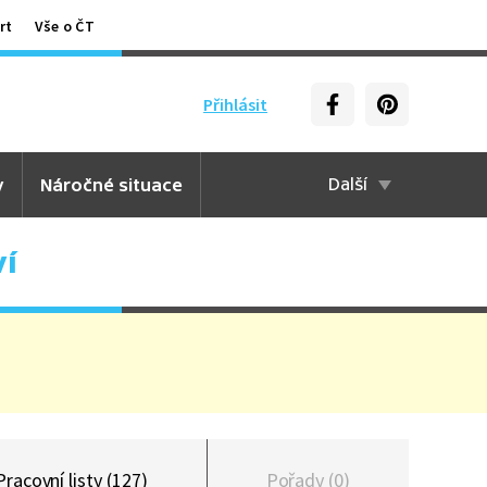
rt
Vše o ČT
Přihlásit
y
Náročné situace
Další
ví
Pracovní listy (127)
Pořady (0)