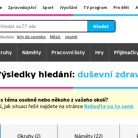
e
Zpravodajství
Sport
iVysílání
TV program
Pro děti
A
Hledat
lety do vesmíru
Měsíc
vesmír
hledáte:
ruhy
Náměty
Pracovní listy
Hry
Přijímačk
ýsledky hledání:
duševní zdra
ás téma osobně nebo někoho z vašeho okolí?
, jak situaci řešit najdete na stránce
Nebuďte na to sami
.
Okruhy (2)
Náměty (22)