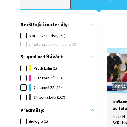
Rozšiřující materiály:
s pracovními listy (51)
s materiály v ukrajinštině (0)
Stupeň vzdělávání:
Předškolní (1)
1. stupeň ZŠ (17)
07:34
2. stupeň ZŠ (114)
Střední škola (163)
Duševn
učitelů
Předměty:
Petr Hl
Biologie (2)
SYRI ho