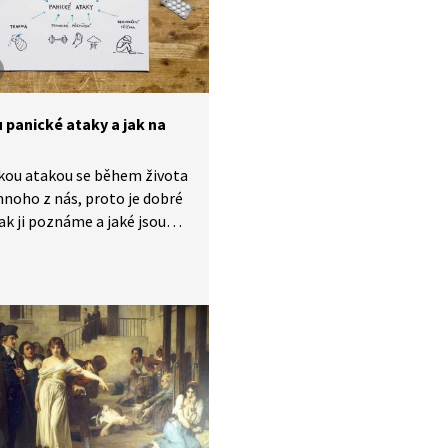
sti popularizovat toto
zi veřejností i odborníky.
 panické ataky a jak na
kou atakou se během života
noho z nás, proto je dobré
jak ji poznáme a jaké jsou
 pro její zvládnutí. Příčiny
ých atak mohou být
ké, fyziologické, nebo
lad způsobené psychickým
ením nebo dávným
tem. Pořad What the fact
také upozorňuje, že panická
ení to samé jako fobie,
e váže na konkrétní věc.