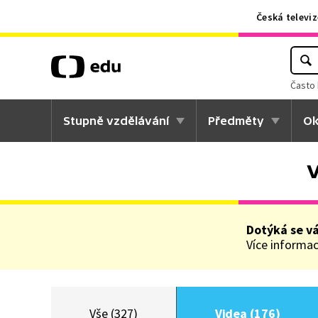
Česká televiz
Často 
Stupně vzdělávání
Předměty
Ok
V
Dotýká se v
Více informací
Vše (327)
Videa (176)