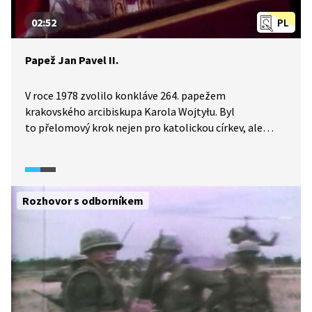
02:52
PL
Papež Jan Pavel II.
V roce 1978 zvolilo konkláve 264. papežem
krakovského arcibiskupa Karola Wojtyłu. Byl
to přelomový krok nejen pro katolickou církev, ale
i pro evropské dějiny. Pontifikát Jana Pavla II. se
vymykal tradicím už od samého počátku.
Rozhovor s odborníkem