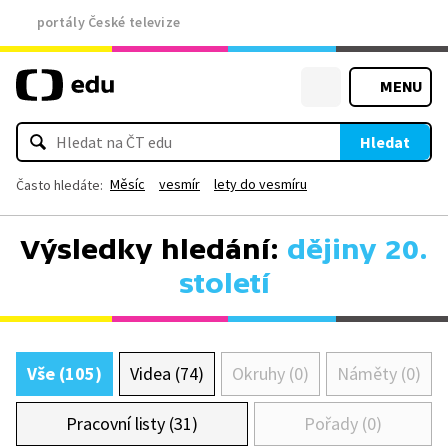
portály České televize
MENU
Hledat
Měsíc
vesmír
lety do vesmíru
Často hledáte:
Výsledky hledání:
dějiny 20.
století
Vše (105)
Videa (74)
Okruhy (0)
Náměty (0)
Pracovní listy (31)
Pořady (0)