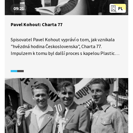
09:21
PL
Pavel Kohout: Charta 77
Spisovatel Pavel Kohout vypráví o tom, jak vznikala
"hvězdná hodina Československa", Charta 77.
Impulzem k tomu byl další proces s kapelou Plastic
People of The Universe. Mělo jít o petici všech petic,
jejímž účelem měla být obžaloba Československa
z toho, že nedodržuje své vlastní zákony. Tento nápad
se ukázal být nosným a díky němu petici podepsaly
spousty lidí. Co se dělo poté? Jak Kohout vnímá
Antichartu? Video je doplněno o dobové záběry
a ukázky z tisku.