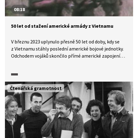
08:18
50 let od stažení americké armády z Vietnamu
V březnu 2023 uplynulo přesně 50 let od doby, kdy se
z Vietnamu stáhly poslední americké bojové jednotky.
Odchodem vojáků skončilo přímé americké zapojení
do konfliktu. Ten ale trval ještě další dva roky.
O válečném traumatu vietnamské války a o tom, jak
neúspěch ve Vietnamu ovlivnil zahraniční politiku USA,
hovoří amerikanista Kryštof Kozák.
Čtenářská gramotnost