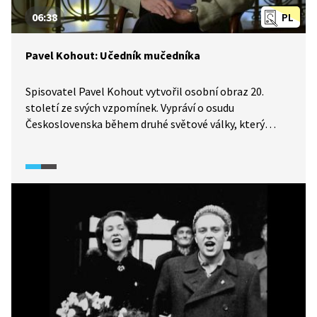
06:38
PL
Pavel Kohout: Učedník mučedníka
Spisovatel Pavel Kohout vytvořil osobní obraz 20.
století ze svých vzpomínek. Vypráví o osudu
Československa během druhé světové války, který
vnímal jako selhání kapitalismu a západních
demokracií, i o tom, kdo jako první četl jeho verše. Ten
samý člověk byl pak popraven po atentátu
na Heydricha, neboť se staral o parašutisty
atentátníky. Jmenoval se Vladimír Petřek. Ten byl
nejen pravoslavným knězem, ale i patriotem, který
viděl jedinou naši naději ve spojenectví ve Sověty a tím
předurčil Kohoutovo budoucí politické směřování.