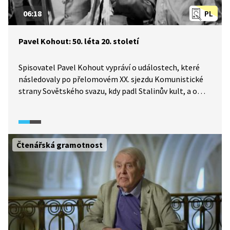
06:18
PL
Pavel Kohout: 50. léta 20. století
Spisovatel Pavel Kohout vypráví o událostech, které
následovaly po přelomovém XX. sjezdu Komunistické
strany Sovětského svazu, kdy padl Stalinův kult, a o
tom, jak na ně reagovaly české osobnosti. Pro Pavla
Kohouta to byla chvíle, kdy se musel postavit faktu,
který tušil, ale odmítal ho vidět, stejně jako spousta
jeho vrstevníků. Jak se z té kaše on a jeho přátelé
Čtenářská gramotnost
dostali? Pasáž je doplněna o dobová videa a ukázky
z tisku.