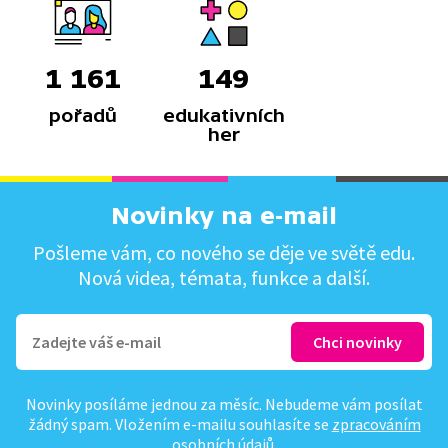
1 161
149
pořadů
edukativních
her
Novinky na e-mail
Pošleme vám, co nového se děje ve světě edu.
Nová videa, témata, funkce a další.
Novinky posíláme jednou za měsíc. Nebudeme vám posílat
žádný spam. Vložením e-mailu souhlasíte se
zpracováním
osobních údajů
.