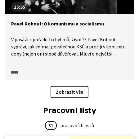
15:35
Pavel Kohout: O komunismu a socialismu
V pasáži z pořadu To byl můj život?? Pavel Kohout
vypráví, jak vnímal poválečnou KSČ a proč jí v kontextu
doby (nejen on) slepě důvěřoval. Mluví o největší
myšlenkové chybě celé své generace, která byla ovšem
zcela logická. Věnuje se i procesům v době stalinismu,
které rozdělily světovou intelektuální elitu. Zmiňuje,
že vložil víru do KSČ a své manželky Aleny Vránové,
která se později stala manželkou herce Vladimíra Ráže.
Zobrazit vše
„Chtěli jsme spolu založit socialistickou rodinu, mít
spolu socialistické děti a budovat spolu socialismus.“
Pracovní listy
31
pracovních listů