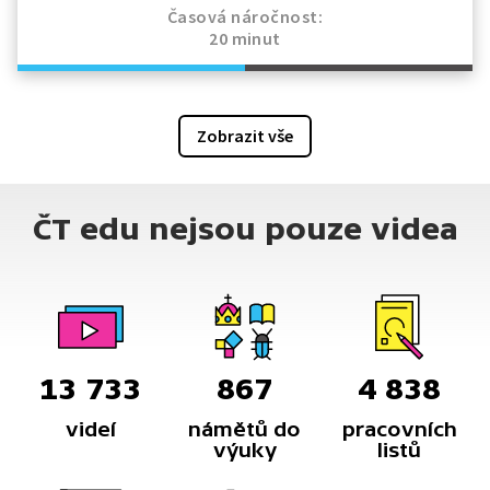
Časová náročnost:
20 minut
Zobrazit vše
ČT edu nejsou pouze videa
13 733
867
4 838
videí
námětů do
pracovních
výuky
listů