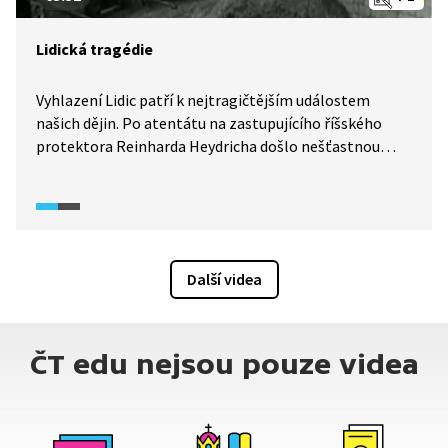
Lidická tragédie
Vyhlazení Lidic patří k nejtragičtějším událostem
našich dějin. Po atentátu na zastupujícího říšského
protektora Reinharda Heydricha došlo nešťastnou
souhrou okolností k výběru Lidic jako místa
exemplárního trestu. Video se primárně zabývá
právními otázkami vyhlazení obce a otázkou viny.
Vedle toho seznamuje i s osudy lidických mužů, žen
a dětí. Ukázka pochází z diskusního pořadu Historie.cs
Další videa
(2012).
ČT edu nejsou pouze videa