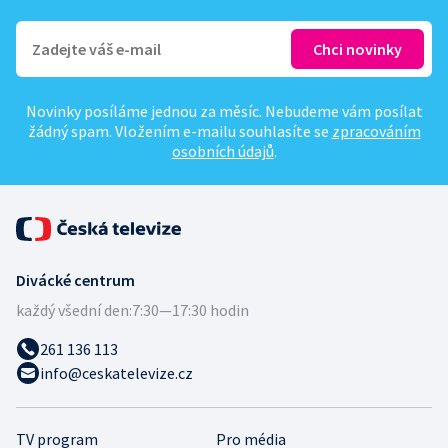
Novinky posíláme jednou za měsíc. Nebudeme vám posílat
žádný spam. Vložením e-mailu souhlasíte se
zpracováním
osobních údajů
.