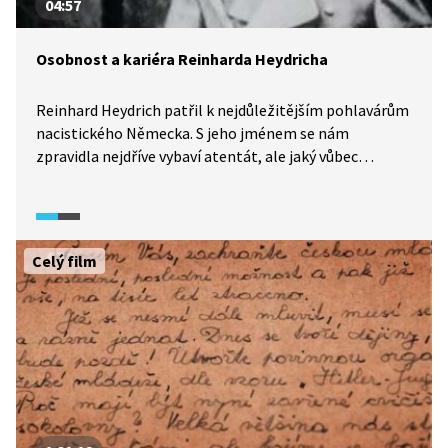
04:57
Osobnost a kariéra Reinharda Heydricha
Reinhard Heydrich patřil k nejdůležitějším pohlavárům
nacistického Německa. S jeho jménem se nám
zpravidla nejdříve vybaví atentát, ale jaký vůbec
Heydrich byl a jak vypadala jeho kariéra? To nám
objasní historici a psychologové v pořadu Historie.cs.
Celý film