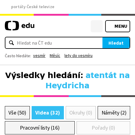
portály České televize
MENU
Hledat
vesmír
Měsíc
lety do vesmíru
Často hledáte:
Výsledky hledání:
atentát na
Heydricha
Vše (50)
Videa (32)
Okruhy (0)
Náměty (2)
Pracovní listy (16)
Pořady (0)