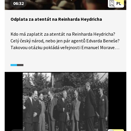
06:32
PL
Odplata za atentát na Reinharda Heydricha
Kdo má zaplatit za atentát na Reinharda Heydricha?
Celý český národ, nebo jen pár agentů Edvarda Beneše?
Takovou otázku pokládá veřejnosti Emanuel Moravec
na řadě svých regionálních projevů. Video ze seriálu
České století (2013) ukazuje nejen je, ale zachycuje
také zatýkání i popravy prvních obětí odplaty.