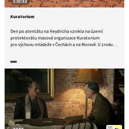
1:31:12
Kuratorium
Den po atentátu na Heydricha vznikla na území
protektorátu masová organizace Kuratorium
pro výchovu mládeže v Čechách a na Moravě. U zrodu
této organizace stál ministr školství Emanuel Moravec
a František Teuner. Cílem Kuratoria bylo podchytit
výchovu české mládeže a vytvořit z ní povolnou část
obyvatelstva, která bude věrná ideálům nacismu
a politice Hitlerovy říše.