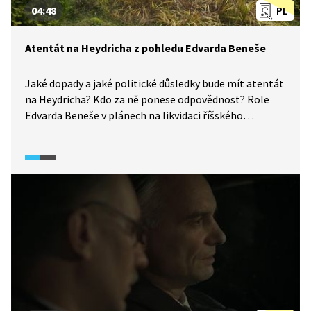
04:48
PL
Atentát na Heydricha z pohledu Edvarda Beneše
Jaké dopady a jaké politické důsledky bude mít atentát
na Heydricha? Kdo za ně ponese odpovědnost? Role
Edvarda Beneše v plánech na likvidaci říšského
protektora Reinharda Heydricha byla komplikovaná.