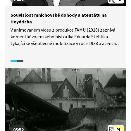
Souvislost mnichovské dohody a atentátu na
Heydricha
V animovaném videu z produkce FAMU (2018) zaznívá
komentář vojenského historika Eduarda Stehlíka
týkající se všeobecné mobilizace v roce 1938 a atentátu
na Reinharda Heydricha. S oběma událostmi se podle
komentáře pojí otázky o jejich významu. Měli jsme se
bránit? Stál atentát za to, když domyslíme jeho
důsledky v podobě vypálení Lidic a Ležáků? Video diváky
přesvědčuje, že obě události měly svůj dobový význam
a v případě atentátu zdůrazňuje jeho důležitost
pro odstoupení Británie a Francie od mnichovské
dohody.
05:52
PL