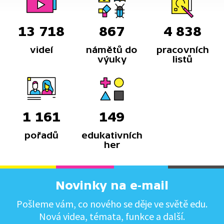
13 718
867
4 838
videí
námětů do
pracovních
výuky
listů
1 161
149
pořadů
edukativních
her
Novinky na e-mail
Pošleme vám, co nového se děje ve světě edu.
Nová videa, témata, funkce a další.