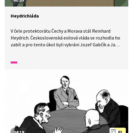
Heydrichiáda
V čele protektorátu Čechy a Morava stál Reinhard
Heydrich. Československá exilová vláda se rozhodla ho
zabít a pro tento úkol byli vybráni Jozef Gabčík a Jan
Kubiš. Atentát se podařil, ale o život v důsledku toho
přišla spousta nevinných lidí. Na památku
zavražděných dětí z vyhlazené obce Lidice byl vyhlášen
Mezinárodní den dětí.
04:19
PL