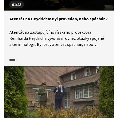
01:43
Atentát na Heydricha: Byl proveden, nebo spáchán?
Atentát na zastupujícího říšského protektora
Reinharda Heydricha vyvolává rovněž otázky spojené
s terminologií. Byl tedy atentát spáchán, nebo
proveden? A nevyvolává samotného užívání výrazu
"atentát" nevhodné konotace? Jak se k této otázce
staví historikové? To si můžeme vyslechnout v pořadu
Historie.cs.