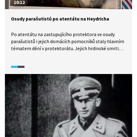
10:12
Osudy parašutistů po atentátu na Heydricha
Po atentátu na zastupujícího protektora se osudy
parašutistů i jejich domácích pomocníků staly hlavním
tématem dění v protektorátu. Jejich hrdinské smrti
předcházelo udání Karla Čurdy. Podívejte na diskuzi
historiků o motivaci k selhání i osudech lidí spjatých
s atentátem.