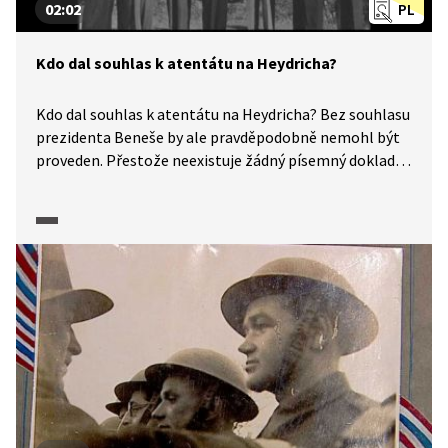
02:02
PL
Kdo dal souhlas k atentátu na Heydricha?
Kdo dal souhlas k atentátu na Heydricha? Bez souhlasu
prezidenta Beneše by ale pravděpodobně nemohl být
proveden. Přestože neexistuje žádný písemný doklad,
zdá se velmi pravděpodobné, že ho inicioval plukovník
František Moravec, aby Čechoslováci ukázali světu, že
nekolaborují s okupanty.