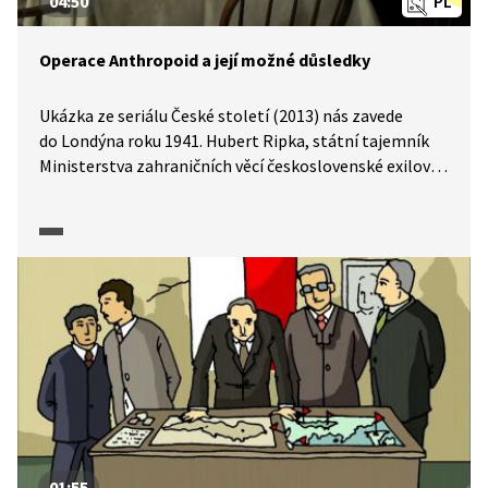
04:50
PL
Operace Anthropoid a její možné důsledky
Ukázka ze seriálu České století (2013) nás zavede
do Londýna roku 1941. Hubert Ripka, státní tajemník
Ministerstva zahraničních věcí československé exilové
vlády hovoří s plukovníkem Františkem Moravcem
o přípravách operace Anthropoid. Diskutují otázku, zda
a jak zapojit domácí odboj, Moravec se obává, že Němci
se budou na odboji mstít.
01:55