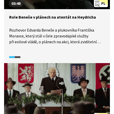
03:48
PL
Role Beneše v plánech na atentát na Heydricha
Rozhovor Edvarda Beneše a plukovníka Františka
Moravce, který stál v čele zpravodajské služby
při exilové vládě, o plánech na akci, která zviditelní
odboj. Jaké motivace za ní stály?