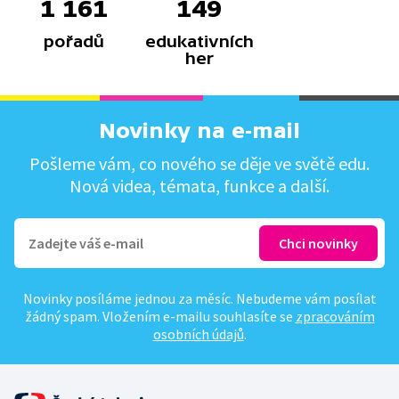
1 161
149
pořadů
edukativních
her
Novinky na e-mail
Pošleme vám, co nového se děje ve světě edu.
Nová videa, témata, funkce a další.
Novinky posíláme jednou za měsíc. Nebudeme vám posílat
žádný spam. Vložením e-mailu souhlasíte se
zpracováním
osobních údajů
.