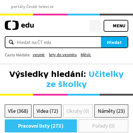
portály České televize
MENU
Hledat
vesmír
lety do vesmíru
Měsíc
Často hledáte:
Výsledky hledání:
Učitelky
ze školky
Vše (368)
Videa (72)
Okruhy (0)
Náměty (23)
Pracovní listy (273)
Pořady (0)