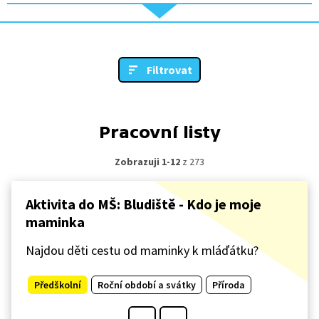
Filtrovat
Pracovní listy
Zobrazuji 1-12
z 273
Aktivita do MŠ: Bludiště - Kdo je moje
maminka
Najdou děti cestu od maminky k mláďátku?
Předškolní
Roční období a svátky
Příroda