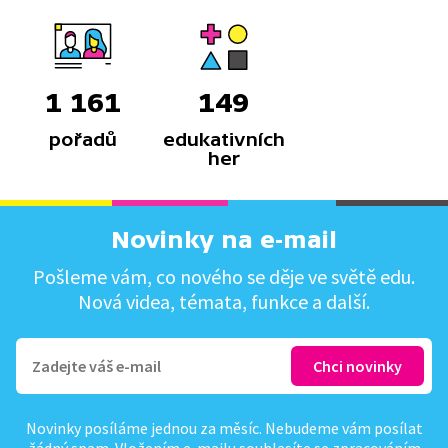
1 161
149
pořadů
edukativních
her
Novinky na e-mail
Pošleme vám, co nového se děje ve světě edu.
Nová videa, témata, funkce a další.
Novinky posíláme jednou za měsíc. Nebudeme vám posílat