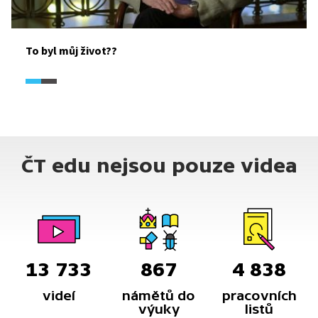
To byl můj život??
ČT edu nejsou pouze videa
13 733
867
4 838
videí
námětů do
pracovních
výuky
listů