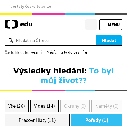
portály České televize
MENU
Hledat
vesmír
Měsíc
lety do vesmíru
Často hledáte:
Výsledky hledání:
To byl
můj život??
Vše (26)
Videa (14)
Okruhy (0)
Náměty (0)
Pracovní listy (11)
Pořady (1)