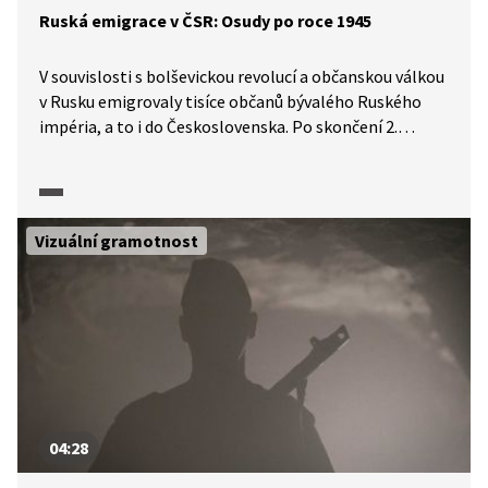
Ruská emigrace v ČSR: Osudy po roce 1945
V souvislosti s bolševickou revolucí a občanskou válkou
v Rusku emigrovaly tisíce občanů bývalého Ruského
impéria, a to i do Československa. Po skončení 2.
světové války však mnoho z nich čekalo internování
zpět do SSSR, resp. do gulagů. Více se o pronásledování
ruských emigrantů v Československu dozvíme
od historiků v pořadu Historie.cs.
Vizuální gramotnost
04:28