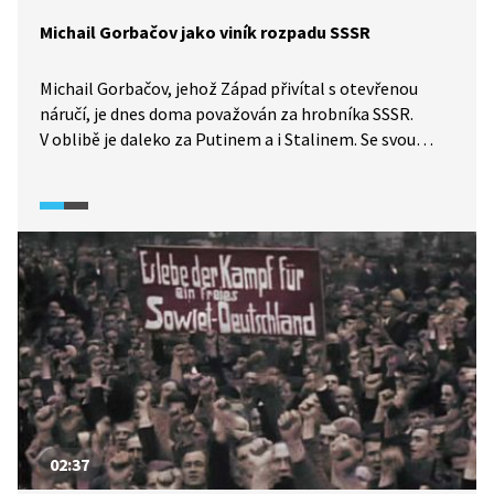
Michail Gorbačov jako viník rozpadu SSSR
Michail Gorbačov, jehož Západ přivítal s otevřenou
náručí, je dnes doma považován za hrobníka SSSR.
V oblibě je daleko za Putinem a i Stalinem. Se svou
perestrojkou přišel už pozdě, nedal lidem naději
na lepší život a rozdmýchal nacionalistické postoje
sovětského kolosu. Dnes by podle svých slov z konce
devadesátých let postupoval jinak.
02:37