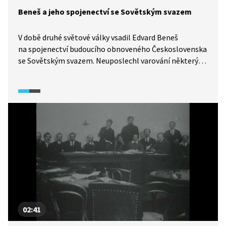
Beneš a jeho spojenectví se Sovětským svazem
V době druhé světové války vsadil Edvard Beneš
na spojenectví budoucího obnoveného Československa
se Sovětským svazem. Neuposlechl varování některých
svých londýnských spolupracovníků a na konci roku
1943 odcestoval do Sovětského svazu, kde uzavřel
smlouvu o přátelství, vzájemné pomoci a poválečné
spolupráci. Po zveřejnění obsahu smlouvy si vysloužil
značnou kritiku od Britů, Američanů, ale i některých
členů londýnské exilové vlády. Jedním z důsledků
smlouvy bylo i v červnu 1945 odevzdání území
Podkarpatské Rusi Sovětskému svazu.
02:41