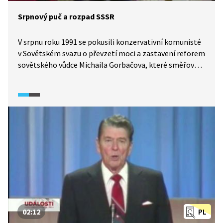
Srpnový puč a rozpad SSSR
V srpnu roku 1991 se pokusili konzervativní komunisté
v Sovětském svazu o převzetí moci a zastavení reforem
sovětského vůdce Michaila Gorbačova, které směřovaly
k volné federalizaci SSSR. Gorbačov skončil
v „domácím“ vězení, a byl tak odstřižen od moci.
Pučisté však brzy ztratili podporu armády a proti nim
se postavil bývalý komunista Boris Jelcin, který se
následně stal vítězem tohoto mocenského střetu.
Na konci roku 1991 Sovětský svaz přestal existovat. Co
se dělo dál a jaké poučení si z toho můžeme vzít?
02:12
PL