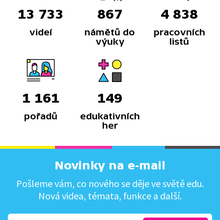
13 733
867
4 838
videí
námětů do
pracovních
výuky
listů
1 161
149
pořadů
edukativních
her
Novinky na e-mail
Pošleme vám, co nového se děje ve světě edu.
Nová videa, témata, funkce a další.