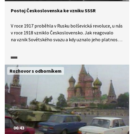
Postoj Československa ke vzniku SSSR
V roce 1917 proběhla v Rusku bolševická revoluce, u nás
v roce 1918 vzniklo Československo. Jak reagovalo
na vznik Sovětského svazu a kdy uznalo jeho platnost?
Více se o česko-ruských, resp. česko-sovětských
vztazích ve 20. a 30. letech 20. století dozvíme v pořadu
Historie.cs.
Rozhovor s odborníkem
06:43