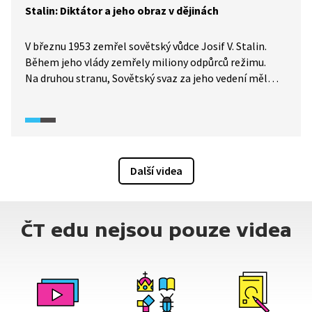
Stalin: Diktátor a jeho obraz v dějinách
V březnu 1953 zemřel sovětský vůdce Josif V. Stalin.
Během jeho vlády zemřely miliony odpůrců režimu.
Na druhou stranu, Sovětský svaz za jeho vedení měl
rozhodný podíl na porážce hitlerovského Německa
a prošel výraznou proměnou ve městech i na venkově.
Své obdivovatele má Stalin dodnes, a to nejen v zemích
bývalého Sovětského svazu.
Další videa
ČT edu nejsou pouze videa