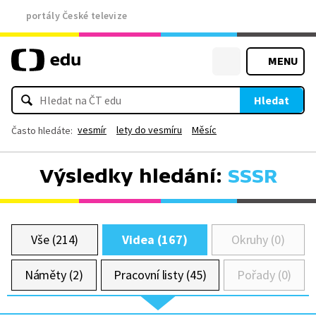
portály České televize
MENU
Hledat
vesmír
lety do vesmíru
Měsíc
Často hledáte:
Výsledky hledání:
SSSR
Vše (214)
Videa (167)
Okruhy (0)
Náměty (2)
Pracovní listy (45)
Pořady (0)