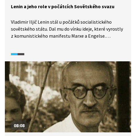
Lenin a jeho role v počátcích Sovětského svazu
Vladimir Iljič Lenin stál u počátků socialistického
sovětského státu. Dal mu do vínku ideje, které vyrostly
z komunistického manifestu Marxe a Engelse.
Před svou smrtí pak navrhl i nové uspořádání státu,
federaci sovětských republik.
08:08