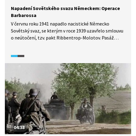
Napadení Sovětského svazu Německem: Operace
Barbarossa
V červnu roku 1941 napadlo nacistické Německo
Sovětský svaz, se kterým v roce 1939 uzavřelo smlouvu
o neútočení, tzv. pakt Ribbentrop-Molotov. Pasáž
z francouzského dokumentárního cyklu Apokalypsa: 2.
světová válka (2009) v dobových záběrech ukazuje, jak
obří invaze do SSSR probíhala. Dále je popsáno, které
divize se útoku účastnily, jaká technika k tomu byla
využita nebo která města byla hlavním cílem obsazení.
04:38