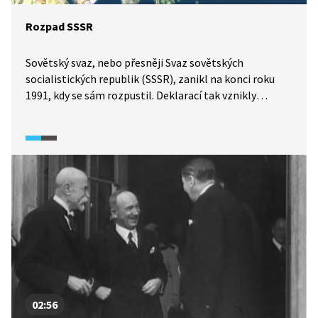
Rozpad SSSR
Sovětský svaz, nebo přesněji Svaz sovětských
socialistických republik (SSSR), zanikl na konci roku
1991, kdy se sám rozpustil. Deklarací tak vznikly
samostatné republiky. Prezidentovi SSSR Michailu
Gorbačovovi to bylo vlastně jen oznámeno.
02:56