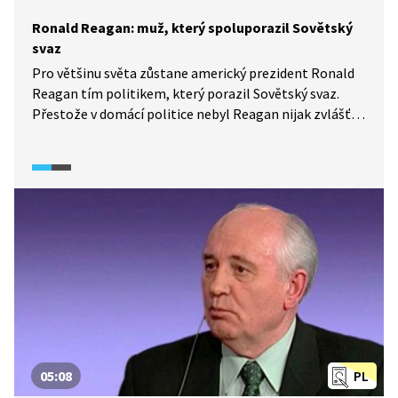
Ronald Reagan: muž, který spoluporazil Sovětský
svaz
Pro většinu světa zůstane americký prezident Ronald
Reagan tím politikem, který porazil Sovětský svaz.
Přestože v domácí politice nebyl Reagan nijak zvlášť
úspěšný, vítězství ve studené válce mu přineslo velké
uznání. Pád komunismu v Evropě však nebyl výhradně
jen Reaganovou zásluhou, ale podílela se na něm celá
řada dalších faktorů.
05:08
PL