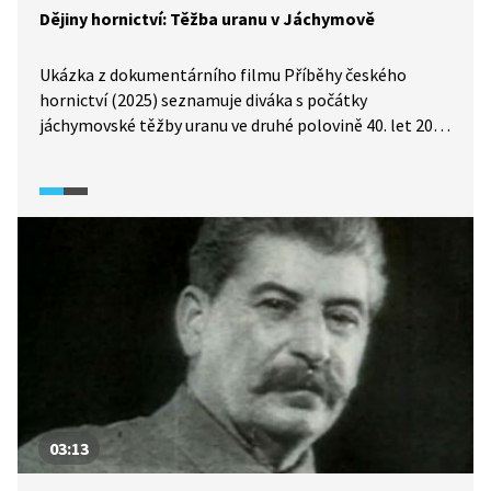
Dějiny hornictví: Těžba uranu v Jáchymově
Ukázka z dokumentárního filmu Příběhy českého
hornictví (2025) seznamuje diváka s počátky
jáchymovské těžby uranu ve druhé polovině 40. let 20.
století. Ukázka poskytuje širší kontext těžby
a zejména její provázanost se zájmy Sovětského svazu,
který z těžby v Československu získával surovinu
potřebnou pro výrobu atomových zbraní. Těžbu uranu
ukázka spojuje také se sovětským nátlakem
na československé představitele, kteří na jeho základě
odmítli účast na Marshallově plánu poválečné obnovy.
03:13