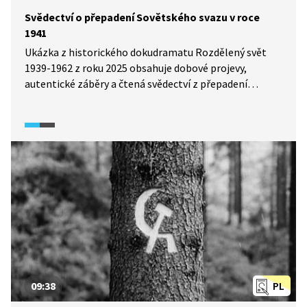
Svědectví o přepadení Sovětského svazu v roce
1941
Ukázka z historického dokudramatu Rozdělený svět
1939-1962 z roku 2025 obsahuje dobové projevy,
autentické záběry a čtená svědectví z přepadení
Sovětského svazu. Josef Goebbels čte Hitlerův projev
v rozhlase k tažení na východ. Vystupuje zde také
postava Nikity Sergejeviče Chruščova, který se snaží
dát Stalinovi zprávu o chystaném útoku.
09:38
PL