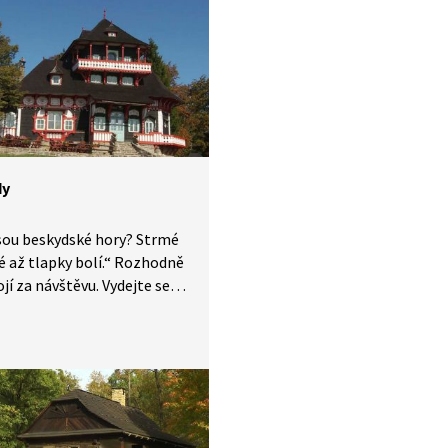
e Valašské muzeum
dě, druhé nejstarší ve střední
dy
sou beskydské hory? Strmé
é až tlapky bolí.“ Rozhodně
ojí za návštěvu. Vydejte se
edvědy, kteří tu jsou jako
ylezli na bájnou horu
, cestou na Pustevny se
lekli sochy pohanského
adegasta, ale pohled
né barevné chalupy stál
Chtěli se usadit v Rožnově