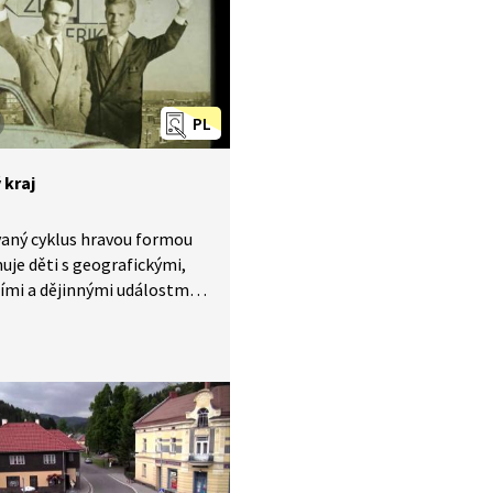
PL
 kraj
aný cyklus hravou formou
je děti s geografickými,
ími a dějinnými událostmi
ském kraji.