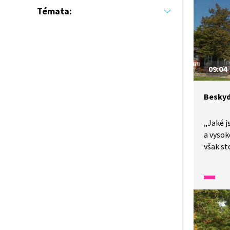
najdem
Témata:
v příro
Evropě.
09:04
Besky
„Jaké j
a vysok
však st
tam s m
doma. V
Radhošť
trochu 
boha R
na krás
za to. 