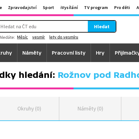
e
Zpravodajství
Sport
iVysílání
TV program
Pro děti
A
Hledat
Měsíc
vesmír
lety do vesmíru
hledáte:
ruhy
Náměty
Pracovní listy
Hry
Přijímačk
dky hledání:
Rožnov pod Radh
Okruhy (0)
Náměty (0)