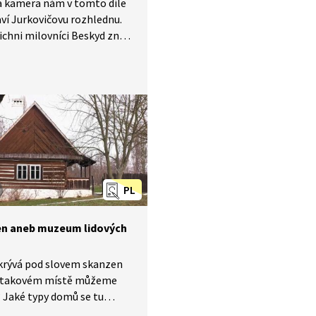
á kamera nám v tomto díle
ví Jurkovičovu rozhlednu.
ichni milovníci Beskyd znají
 stavby, jejichž autorem je
ekt slovenského původu
urkovič. Maměnka i Libušín
gendami nejen
evnách. Od rozhledny se
po naučné stezce do okolní
přírody.
PL
n aneb muzeum lidových
krývá pod slovem skanzen
a takovém místě můžeme
 Jaké typy domů se tu
 a jaké činnosti si můžeme