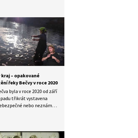
zenu vyzkoušet? Vydejte se
do muzea lidové
ktury pod širým nebem.
ý kraj – opakované
ění řeky Bečvy v roce 2020
čva byla v roce 2020 od září
opadu třikrát vystavena
nebezpečné nebo neznámé
 řeky.