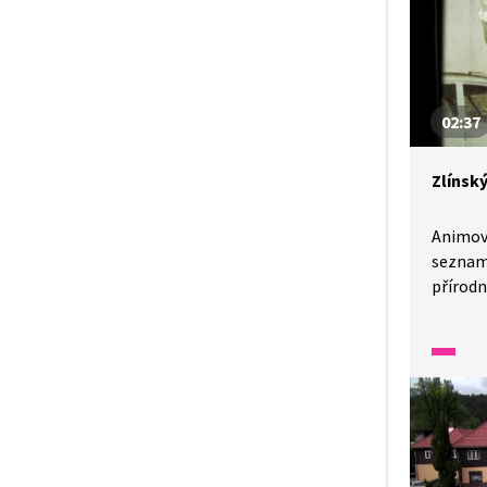
02:37
Zlínský
Animov
seznamu
přírodn
ve Zlín