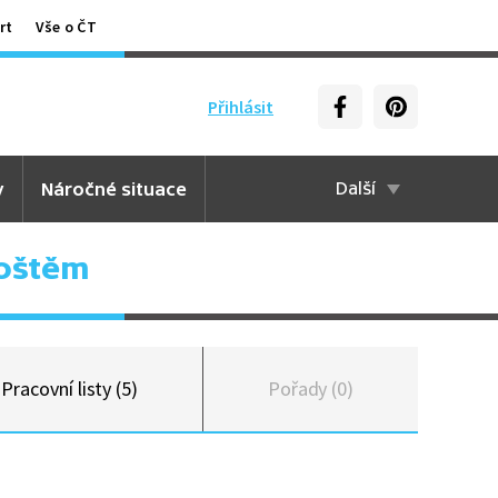
rt
Vše o ČT
Přihlásit
y
Náročné situace
Další
oštěm
Pracovní listy (5)
Pořady (0)