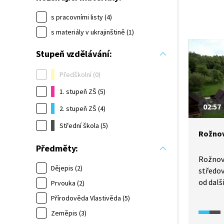
s pracovními listy (4)
s materiály v ukrajinštině (1)
Stupeň vzdělávání:
Předškolní (0)
1. stupeň ZŠ (5)
02:57
2. stupeň ZŠ (4)
Střední škola (5)
Rožno
Předměty:
Rožnov
Dějepis (2)
středov
od dalš
Prvouka (2)
doby tu
Přírodověda Vlastivěda (5)
předevš
Zeměpis (3)
proslav