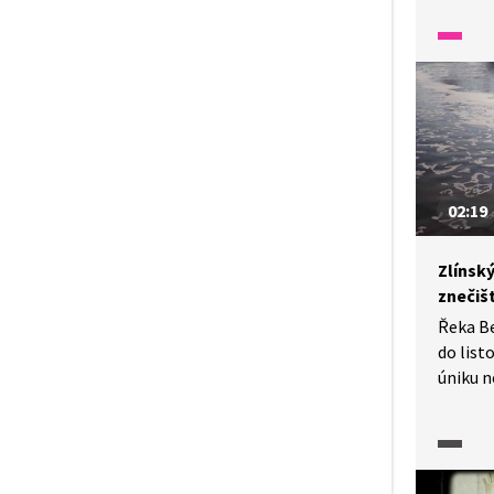
ve skan
s námi 
archite
02:19
Zlínsk
znečišt
Řeka Be
do list
úniku 
látky do