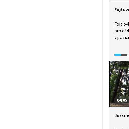
Fojtstv
Fojt by
pro děd
v pozic
povinno
měnily, 
soudnic
zastup
budova 
Karlovi
a její 
skanzen
Podívej
04:05
fojtství
Jurkov