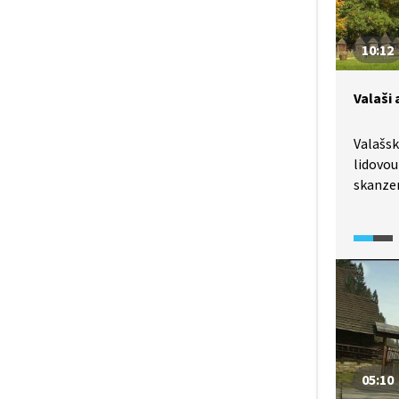
pod Rad
ve skan
10:12
ho ales
můžete 
Valaši
Valašsk
lidovou
skanzen
odkudkol
století
v horác
V oblas
nijak h
začali 
a koz, 
a dával
a bača 
05:10
také ze