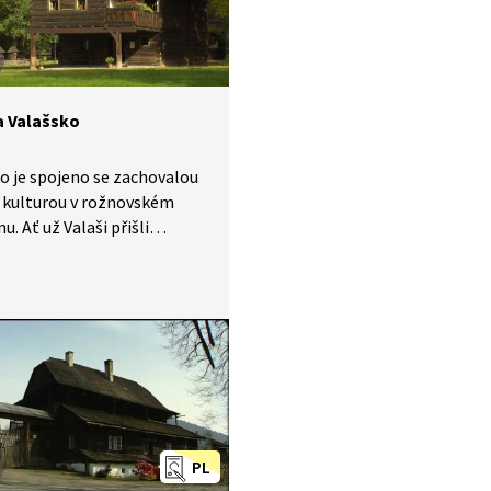
hoštěm, ale zjistili, že
zenu se bydlet nedá. Tak si
poň pořádně prohlédli. A vy
s nimi.
 a Valašsko
o je spojeno se zachovalou
 kulturou v rožnovském
u. Ať už Valaši přišli
i, přinesli v 15. a 16.
 nový způsob hospodaření
h zvaný salašnictví.
tech, které se do té doby
ospodářsky nevyužívaly,
pást speciální druh ovcí
které podmínky vydržely
y hodně mléka. Pojem salaš
známe nejen z Moravy, ale
PL
 sousedního Slovenska.