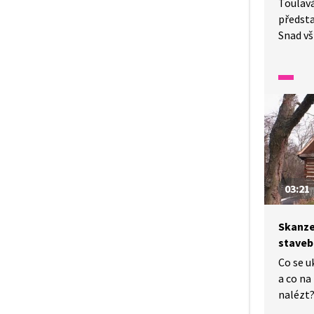
Toulav
předsta
Snad vš
malebné
archit
Dušan J
jsou le
na Pust
vydáme 
krásné 
03:21
Skanze
staveb
Co se u
a co n
nalézt?
nachází