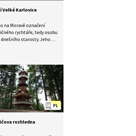
í Velké Karlovice
lo na Moravě označení
ičného rychtáře, tedy osobu
i dnešního starosty. Jeho
sti se v průběhu času
patřilo k nim ale i nižší
tví ve městě či vesnici nebo
ování obce. Mimořádná
fojtství ve Velkých
cích je z konce 18. století
kopii najdeme v rožnovském
u. V čem je unikátní?
te se stručnou historii
PL
.
ičova rozhledna