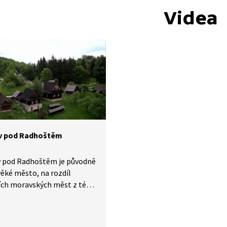
Videa
v pod Radhoštěm
 pod Radhoštěm je původně
ěké město, na rozdíl
ích moravských měst z téže
 stojí dřevěné domy. Žili zde
ím pastýři, a město tak
ily ovčí produkty. Dnes tu