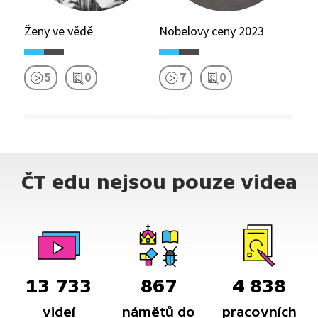
Ženy ve vědě
Nobelovy ceny 2023
5
0
7
0
ČT edu nejsou pouze videa
13 733
867
4 838
videí
námětů do
pracovních