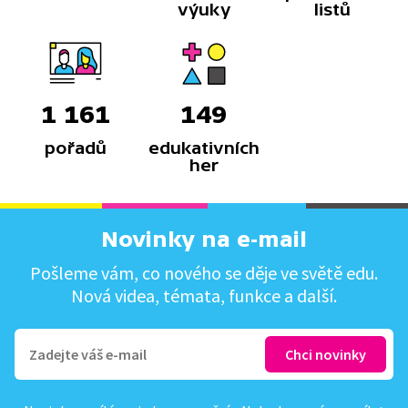
výuky
listů
1 161
149
pořadů
edukativních
her
Novinky na e-mail
Pošleme vám, co nového se děje ve světě edu.
Nová videa, témata, funkce a další.