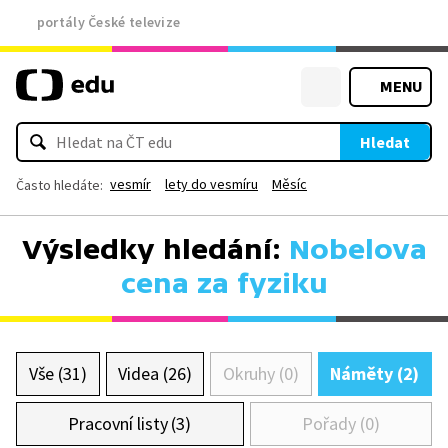
portály České televize
MENU
Hledat
vesmír
lety do vesmíru
Měsíc
Často hledáte:
Výsledky hledání:
Nobelova
cena za fyziku
Vše (31)
Videa (26)
Okruhy (0)
Náměty (2)
Pracovní listy (3)
Pořady (0)