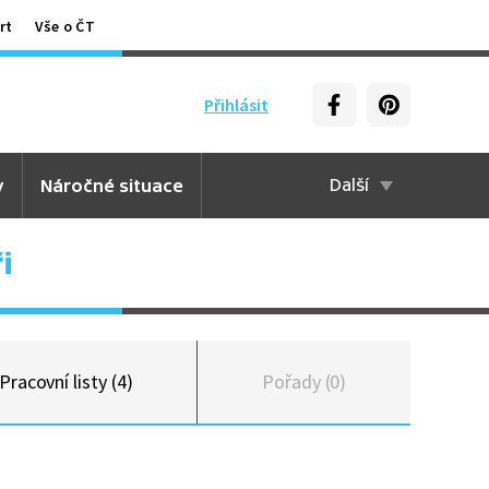
rt
Vše o ČT
Přihlásit
y
Náročné situace
Další
i
Pracovní listy (4)
Pořady (0)