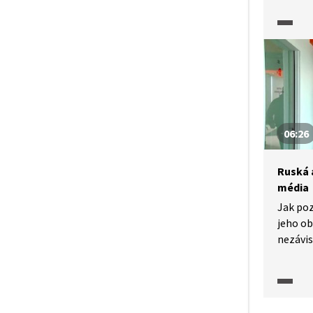
06:26
Ruská 
média
Jak po
jeho ob
nezávis