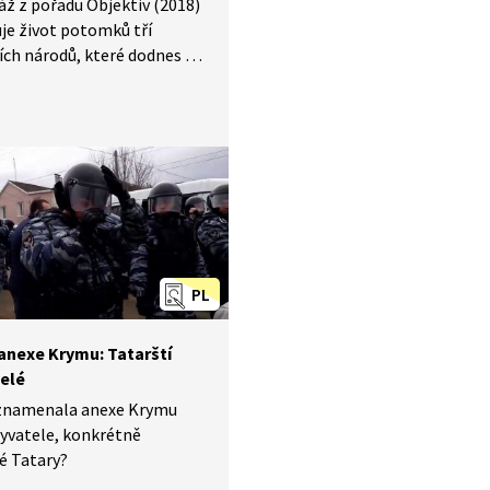
ž z pořadu Objektiv (2018)
uje život potomků tří
ch národů, které dodnes žijí
u a ve stepích jižní
y. Krymští Tataři,
ové (Karaité) a Krymčakové
ci) se snaží uchovat své
 navzdory nepříznivým
tem, které se na jejich
odepsaly v průběhu (nejen)
ho století. Seznamte se
 historií a životy.
PL
anexe Krymu: Tatarští
elé
znamenala anexe Krymu
yvatele, konkrétně
é Tatary?