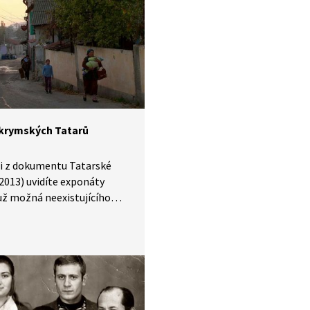
léta byl předsedou
kého parlamentu na Krymu.
 je poslancem ukrajinského
entu. V pasáži vzpomíná
zatčení před rokem 1991,
označení „bratské pomoci"
si. Zatčení mu hrozí i nyní,
é anexi Krymu v roce 2014.
krymských Tatarů
ži z dokumentu Tatarské
2013) uvidíte exponáty
už možná neexistujícího
krymských Tatarů. Jeho
a představí i jejich
nní zvyky. V druhé polovině
yšíte stručnou historii jejich
 příběh poloostrova Krym.