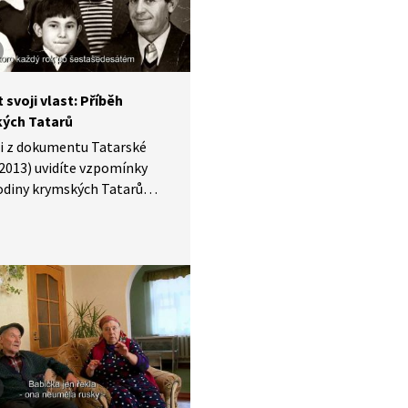
 svoji vlast: Příběh
ých Tatarů
ži z dokumentu Tatarské
2013) uvidíte vzpomínky
odiny krymských Tatarů
dlení z Krymu
inského režimu i jejich
vrátit se z vyhnanství zpět
. Pro mnohé z nich byl
v devadesátých letech
m celoživotních tužeb.
é anexi poloostrova v roce
 jejich pozice výrazně
a a mnozí opět z Krymu
 většinově do vnitřní