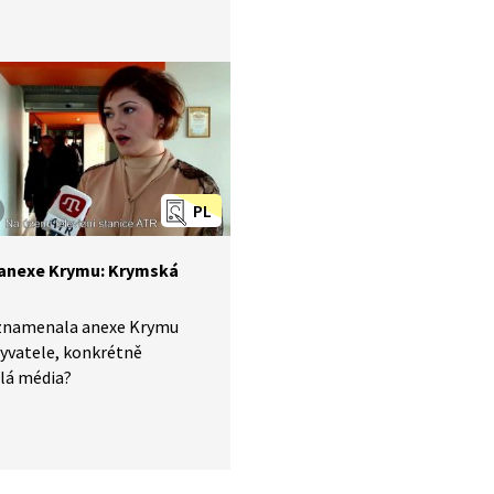
PL
anexe Krymu: Krymská
znamenala anexe Krymu
yvatele, konkrétně
lá média?