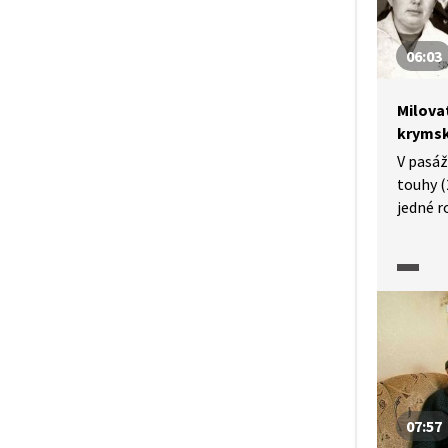
06:03
Milovat
krymsk
V pasá
touhy (
jedné r
na vysí
za stal
pokusy 
na Krym
návrat 
splnění
Po rusk
2014 se
zhoršil
07:57
odešli,