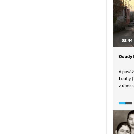
Dlouhá 
tatars
Dodnes
parlam
na svá 
mj. za 
03:44
za agre
po rusk
Osudy 
V pasá
touhy (
z dnes 
muzea 
ředitelk
každode
pak usl
osudů a