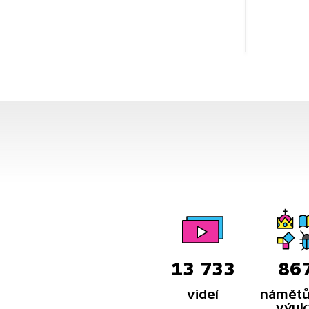
13 733
86
videí
námětů
výuk