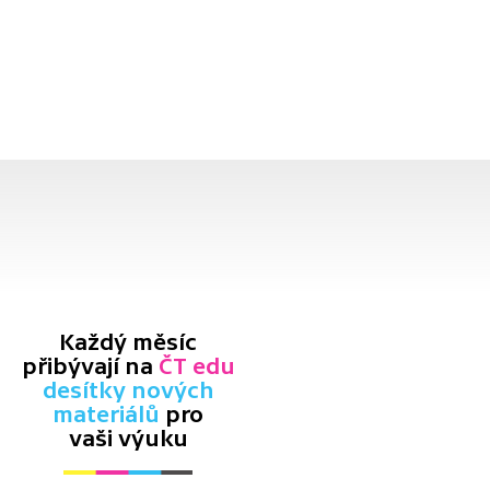
Každý měsíc
přibývají na
ČT edu
desítky nových
materiálů
pro
vaši výuku