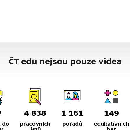
ČT edu nejsou pouze videa
7
4 838
1 161
149
 do
pracovních
pořadů
edukativních
y
listů
her