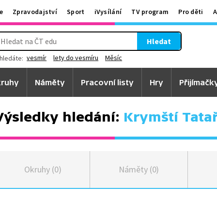
e
Zpravodajství
Sport
iVysílání
TV program
Pro děti
A
Hledat
vesmír
lety do vesmíru
Měsíc
hledáte:
ruhy
Náměty
Pracovní listy
Hry
Přijímačk
Výsledky hledání:
Krymští Tatař
Okruhy (0)
Náměty (0)