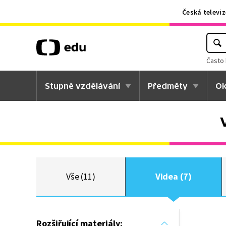
Česká televiz
Často 
Stupně vzdělávání
Předměty
Ok
Vše (11)
Videa (7)
Rozšiřující materiály: