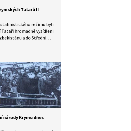
y.
rymských Tatarů II
talinistického režimu byli
 Tataři hromadně vysídleni
zbekistánu a do Střední
amětníci popisují osobní
ky na deportaci v pořadu
é touhy (2012). Podívejte se
í národy Krymu dnes