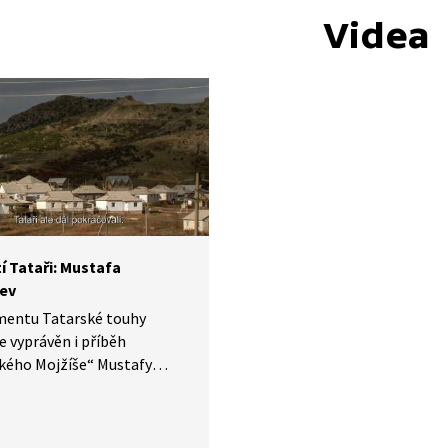
Videa
í Tataři: Mustafa
ev
mentu Tatarské touhy
je vyprávěn i příběh
kého Mojžíše“ Mustafy
va, díky jehož iniciativě se
po pádu sovětského režimu
 Tataři vracet na Krym.