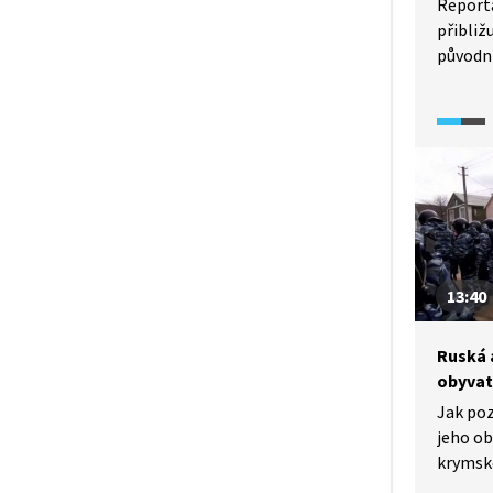
Reportá
přibliž
původní
na Krym
Ukrajin
Karaim
(Krymčá
tradice
okolnos
osudu p
dvacáté
s jejich
13:40
Ruská 
obyvat
Jak po
jeho ob
krymsk