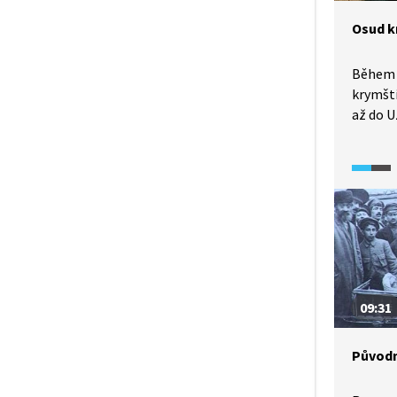
Ukrajin
Osud k
Během s
krymští
až do U
Asie. P
vzpomín
Tatarsk
na ně.
09:31
Původn