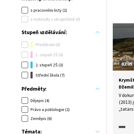
s pracovními listy (2)
s materiály v ukrajinštině (0)
Stupeň vzdělávání:
Předškolní (0)
1. stupeň ZŠ (0)
02:05
2. stupeň ZŠ (3)
Střední škola (7)
Krymšt
Džemil
Předměty:
V doku
Dějepis (4)
(2013) 
„tatars
Právo a politologie (2)
Džemile
Zeměpis (6)
mohli 
krymští
Témata: