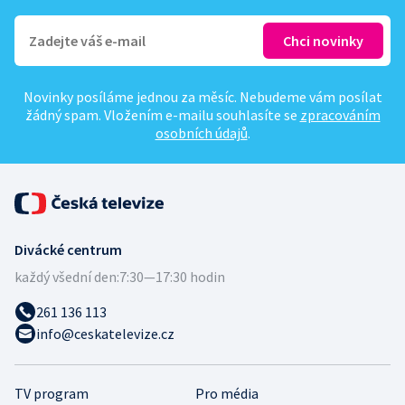
Novinky posíláme jednou za měsíc. Nebudeme vám posílat
žádný spam. Vložením e-mailu souhlasíte se
zpracováním
osobních údajů
.