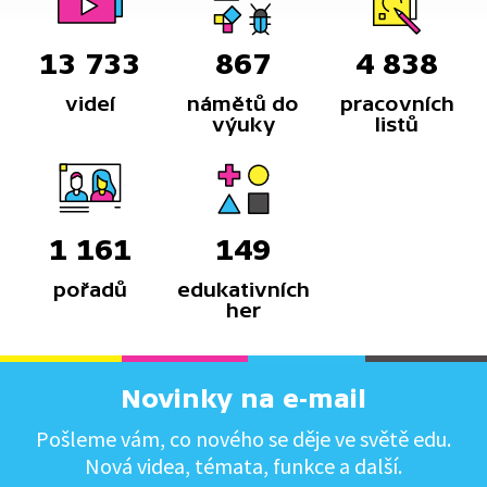
13 733
867
4 838
videí
námětů do
pracovních
výuky
listů
1 161
149
pořadů
edukativních
her
Novinky na e-mail
Pošleme vám, co nového se děje ve světě edu.
Nová videa, témata, funkce a další.