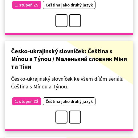
1. stupeň ZŠ
Čeština jako druhý jazyk
Česko-ukrajinský slovníček: Čeština s
Mínou a Týnou / Маленький словник Міни
та Тіни
Česko-ukrajinský slovníček ke všem dílům seriálu
Čeština s Mínou a Týnou.
1. stupeň ZŠ
Čeština jako druhý jazyk