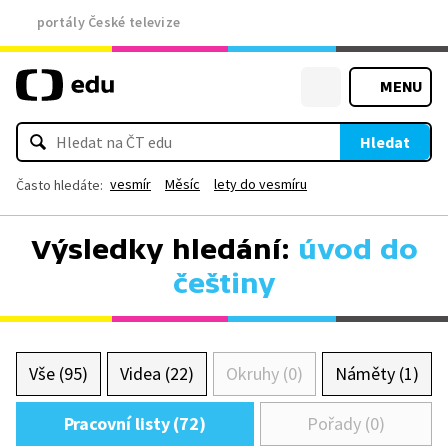
portály České televize
MENU
Hledat
vesmír
Měsíc
lety do vesmíru
Často hledáte:
Výsledky hledání:
úvod do
češtiny
Vše (95)
Videa (22)
Okruhy (0)
Náměty (1)
Pracovní listy (72)
Pořady (0)