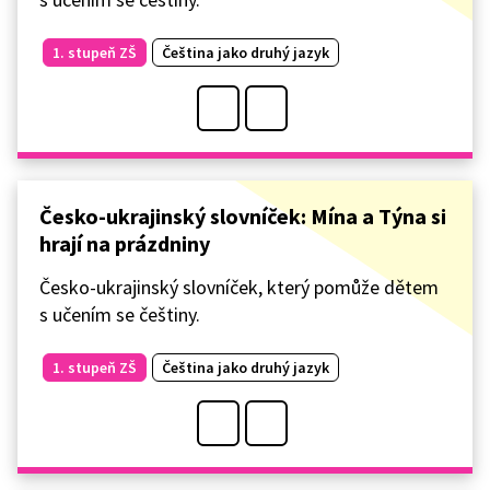
1. stupeň ZŠ
Čeština jako druhý jazyk
Česko-ukrajinský slovníček: Mína a Týna si
hrají na prázdniny
Česko-ukrajinský slovníček, který pomůže dětem
s učením se češtiny.
1. stupeň ZŠ
Čeština jako druhý jazyk