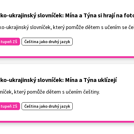
ko-ukrajinský slovníček: Mína a Týna si hrají na fo
o-ukrajinský slovníček, který pomůže dětem s učením se češ
stupeň ZŠ
Čeština jako druhý jazyk
ko-ukrajinský slovníček: Mína a Týna uklízejí
vníček, který pomůže dětem s učením češtiny.
stupeň ZŠ
Čeština jako druhý jazyk