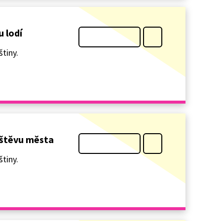
u lodí
tiny.
ávštěvu města
tiny.