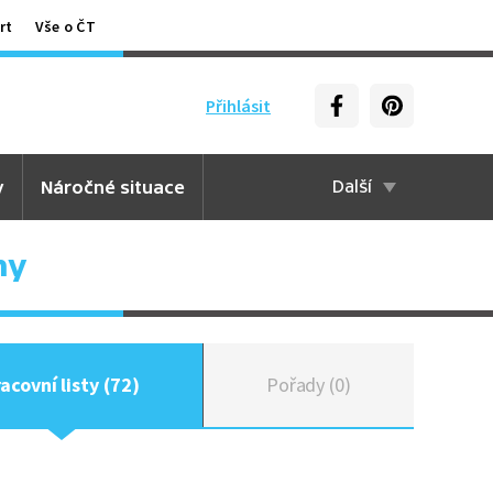
rt
Vše o ČT
Přihlásit
y
Náročné situace
Další
ny
acovní listy (72)
Pořady (0)