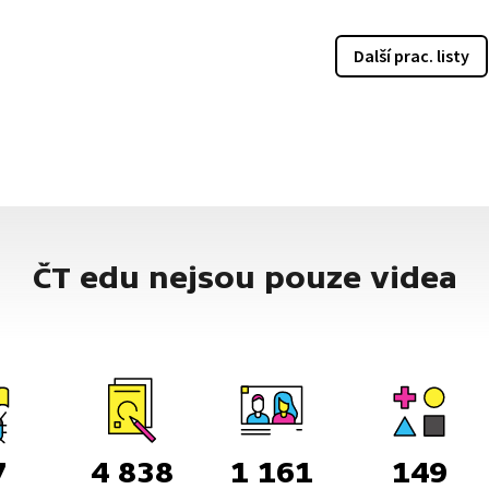
Další prac. listy
ČT edu nejsou pouze videa
7
4 838
1 161
149