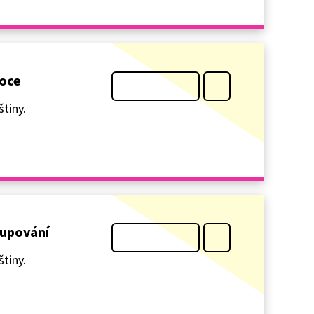
noce
tiny.
kupování
tiny.