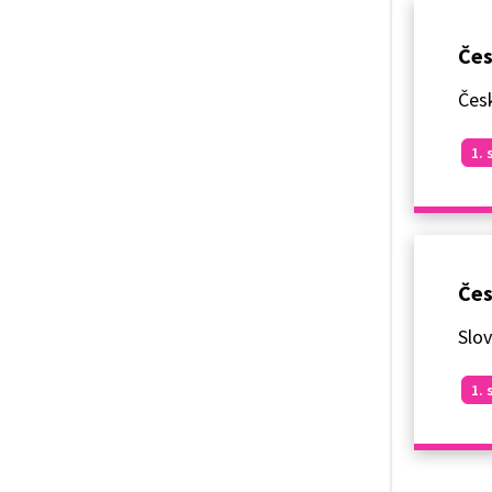
Čes
Česk
1. 
Čes
Slo
1. 