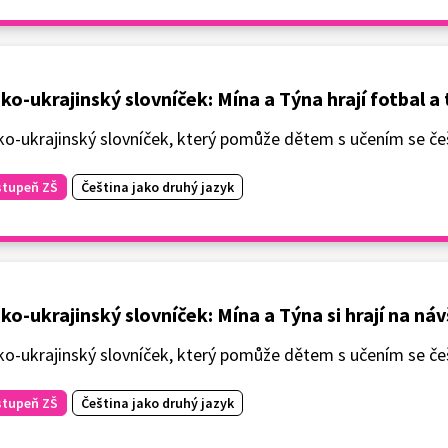
ko-ukrajinský slovníček: Mína a Týna hrají fotbal a 
o-ukrajinský slovníček, který pomůže dětem s učením se češ
stupeň ZŠ
Čeština jako druhý jazyk
ko-ukrajinský slovníček: Mína a Týna si hrají na ná
o-ukrajinský slovníček, který pomůže dětem s učením se češ
stupeň ZŠ
Čeština jako druhý jazyk