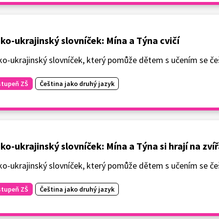
ko-ukrajinský slovníček: Mína a Týna cvičí
o-ukrajinský slovníček, který pomůže dětem s učením se češ
stupeň ZŠ
Čeština jako druhý jazyk
ko-ukrajinský slovníček: Mína a Týna si hrají na zví
o-ukrajinský slovníček, který pomůže dětem s učením se češ
stupeň ZŠ
Čeština jako druhý jazyk