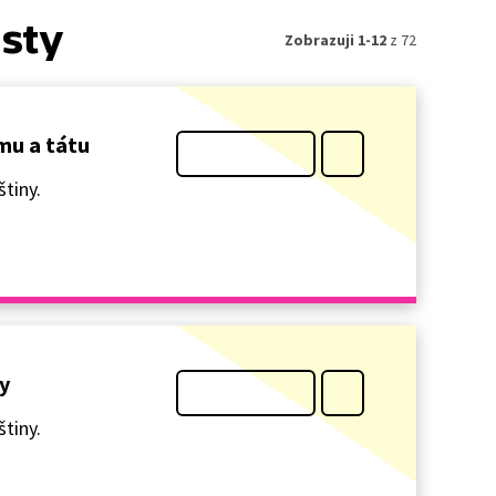
isty
Zobrazuji 1-12
z 72
ámu a tátu
tiny.
y
tiny.