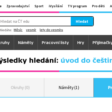
e
Zpravodajství
Sport
iVysílání
TV program
Pro děti
A
Hledat
Měsíc
vesmír
lety do vesmíru
hledáte:
ruhy
Náměty
Pracovní listy
Hry
Přijímačk
ýsledky hledání:
úvod do češti
Okruhy (0)
Náměty (1)
Pr