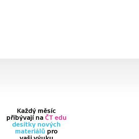
Každý měsíc
přibývají na
ČT edu
desítky nových
materiálů
pro
vaši výuku