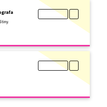
tografa
tiny.