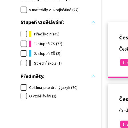
s materiály v ukrajinštině (27)
Stupeň vzdělávání:
Předškolní (45)
Čes
1. stupeň ZŠ (72)
Česk
2. stupeň ZŠ (2)
1. 
Střední škola (1)
Předměty:
Čeština jako druhý jazyk (70)
O vzdělávání (2)
Čes
Česk
1. 