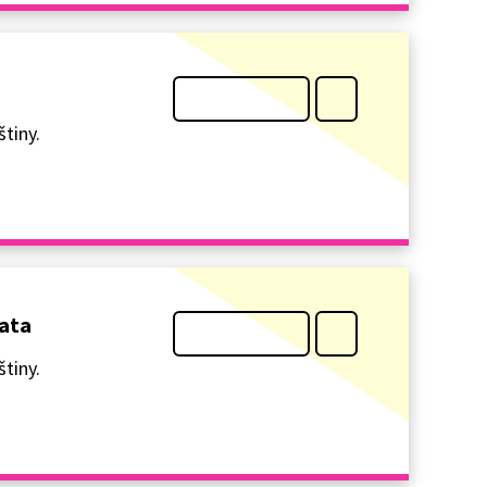
tiny.
řata
tiny.