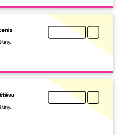
tenis
tiny.
vštěvu
tiny.