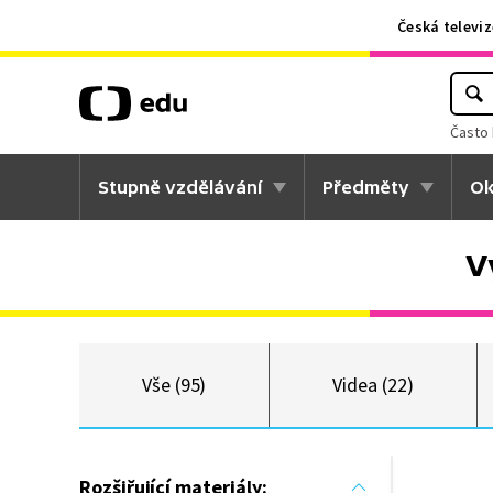
Česká televiz
Často 
Stupně vzdělávání
Předměty
Ok
V
Vše (95)
Videa (22)
Rozšiřující materiály: