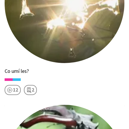
Co umí les?
12
2