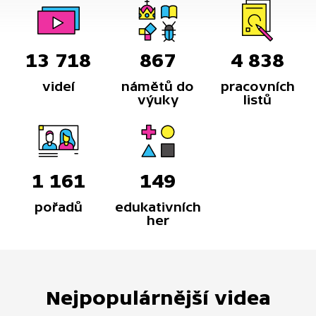
13 718
867
4 838
videí
námětů do
pracovních
výuky
listů
1 161
149
pořadů
edukativních
her
Nejpopulárnější videa