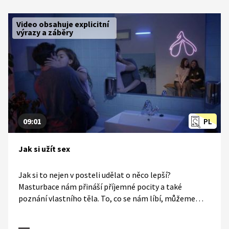
Video obsahuje explicitní
výrazy a záběry
09:01
PL
Jak si užít sex
Jak si to nejen v posteli udělat o něco lepší?
Masturbace nám přináší příjemné pocity a také
poznání vlastního těla. To, co se nám líbí, můžeme
využít při sexu s partnerem / partnerkou. Sex nám také
může zpříjemnit či ozvláštnit celá řada sexuálních