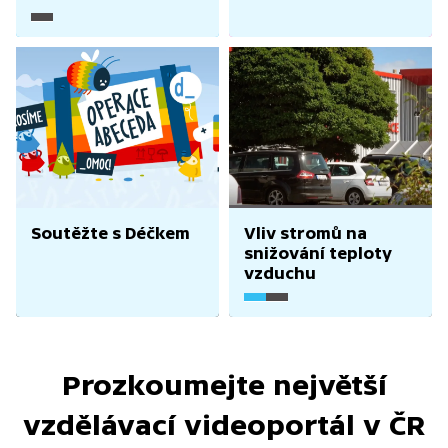
svržení bomb
Soutěžte s Déčkem
Vliv stromů na
snižování teploty
vzduchu
Prozkoumejte největší
vzdělávací videoportál v ČR