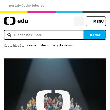
portály České televize
MENU
Hledat
vesmír
Měsíc
lety do vesmíru
Často hledáte: