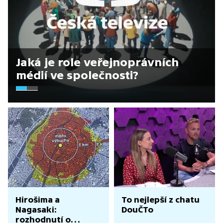
Jaká je role veřejnoprávních
médií ve společnosti?
Hirošima a
To nejlepší z chatu
Nagasaki:
DouČTo
rozhodnutí o