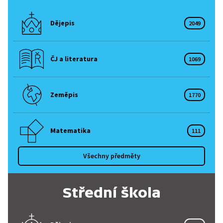
Dějepis
2049
ČJ a literatura
1069
Zeměpis
1770
Matematika
111
Všechny předměty
Střední škola