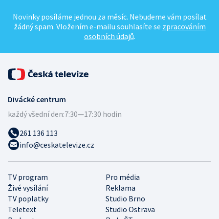
Novinky posíláme jednou za měsíc. Nebudeme vám posílat
žádný spam. Vložením e-mailu souhlasíte se
zpracováním
osobních údajů
.