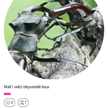
Malí i velcí obyvatelé lesa
8
7