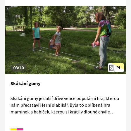
dokumentárního seriálu o sexualitě v Československu.
03:10
PL
Skákání gumy
Skákání gumy je další dříve velice populární hra, kterou
nám představí Herní slabikář. Byla to oblíbená hra
maminek a babiček, kterou si krátily dlouhé chvíle
o přestávkách ve škole.