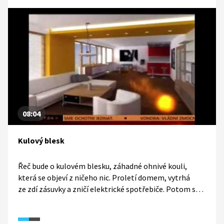
08:04
Kulový blesk
Řeč bude o kulovém blesku, záhadné ohnivé kouli,
která se objeví z ničeho nic. Proletí domem, vytrhá
ze zdí zásuvky a zničí elektrické spotřebiče. Potom se
vypaří, anebo s ničivou silou vybuchne. Odkud energie
kulového blesku pochází a jakým způsob tento
záhadný atmosférický jev vzniká?