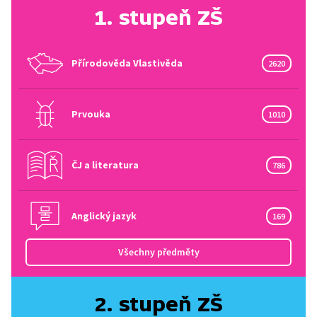
1. stupeň ZŠ
Přírodověda Vlastivěda
2620
Prvouka
1010
ČJ a literatura
786
Anglický jazyk
169
Všechny předměty
2. stupeň ZŠ