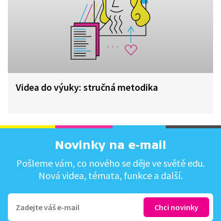
Videa do výuky: stručná metodika
Novinky na e-mail
Pošleme vám, co nového se děje ve světě edu.
Nová videa, témata, funkce a další.