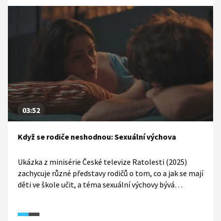
03:52
Když se rodiče neshodnou: Sexuální výchova
Ukázka z minisérie České televize Ratolesti (2025)
zachycuje různé představy rodičů o tom, co a jak se mají
děti ve škole učit, a téma sexuální výchovy bývá
obzvlášť kontroverzní. Sledujeme setkání rodičů, kteří
se snaží najít společný model, ale diskuse končí
bez shody. Na příběhu rodiny Fichtlových se ukazuje, jak