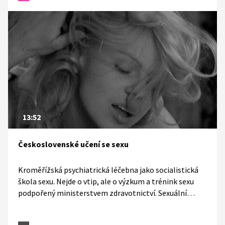
13:52
Československé učení se sexu
Kroměřížská psychiatrická léčebna jako socialistická
škola sexu. Nejde o vtip, ale o výzkum a trénink sexu
podpořený ministerstvem zdravotnictví. Sexuální
terapie pro páry a odhalení typických sexuálních
poruch v manželství, i o tom je další díl