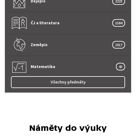
Dějepis
2223
ČJ a literatura
1584
Zeměpis
1917
Matematika
43
Všechny předměty
Náměty do výuky