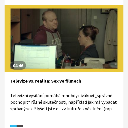
04:46
Televize vs. realita: Sex ve filmech
Televizní vysílání pomáhá mnohdy divákovi „správně
pochopit“ různé skutečnosti, například jak má vypadat
správný sex. Slyšeli jste o tzv. kultuře znásilnění (rape
culture)? I tomuto tématu se věnuje dokumentární
seriál TeleRevize 2.0.