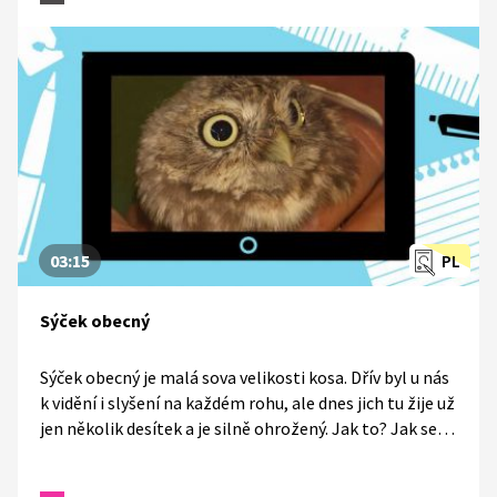
pomůcek, ale i různé kinky a fetiše. Pokud souhlasí
všichni zúčastnění, představivosti se meze nekladou.
Ale nezapomeňte, že v Česku je sex legální až od 15 let.
03:15
PL
Sýček obecný
Sýček obecný je malá sova velikosti kosa. Dřív byl u nás
k vidění i slyšení na každém rohu, ale dnes jich tu žije už
jen několik desítek a je silně ohrožený. Jak to? Jak se
zapojit do záchrany sýčka? A proč naši předkové věřili,
že sýček přináší smrt?